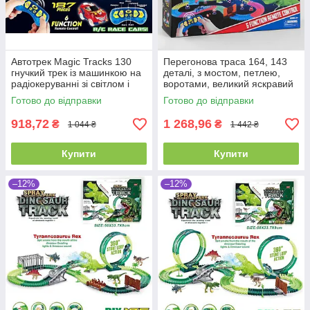
Автотрек Magic Tracks 130
Перегонова траса 164, 143
гнучкий трек із машинкою на
деталі, з мостом, петлею,
радіокеруванні зі світлом і
воротами, великий яскравий
звуками, 187 ел, довжина 425
динозавр, ефектна підсвітка
Готово до відправки
Готово до відправки
см
й пара
918,72
1 268,96
₴
₴
1 044 ₴
1 442 ₴
Купити
Купити
–12%
–12%