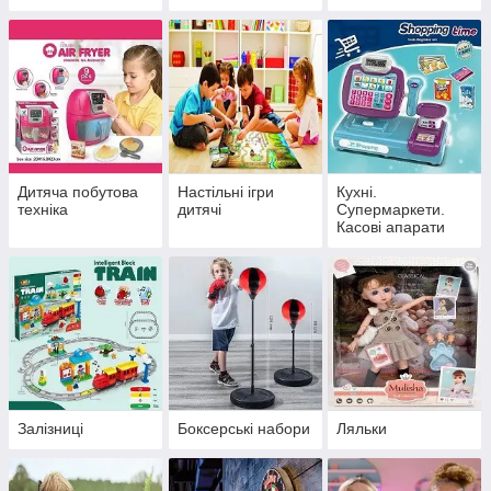
Дитяча побутова
Настільні ігри
Кухні.
техніка
дитячі
Супермаркети.
Касові апарати
Залізниці
Боксерські набори
Ляльки