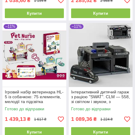
1 038,60
2 285,52
₴
₴
1 154 ₴
2 568 ₴
Купити
Купити
–11%
–11%
Ігровий набір ветеринара HL-
Інтерактивний дитячий гараж
5 із собачкою: 75 елементів,
з рацією "SWAT". CLM — 558,
мелодії та підсвітка
зі світлом і звуком, з
машинкою
Готово до відправки
Готово до відправки
1 439,13
1 089,36
₴
₴
1 617 ₴
1 224 ₴
Купити
Купити