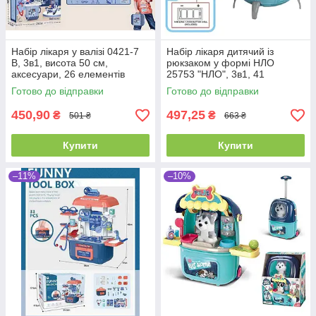
Набір лікаря у валізі 0421-7
Набір лікаря дитячий із
В, 3в1, висота 50 см,
рюкзаком у формі НЛО
аксесуари, 26 елементів
25753 "НЛО", 3в1, 41
елемент, з проєктором
Готово до відправки
Готово до відправки
галактик, висота 46 см
450,90
497,25
₴
₴
501 ₴
663 ₴
Купити
Купити
–11%
–10%