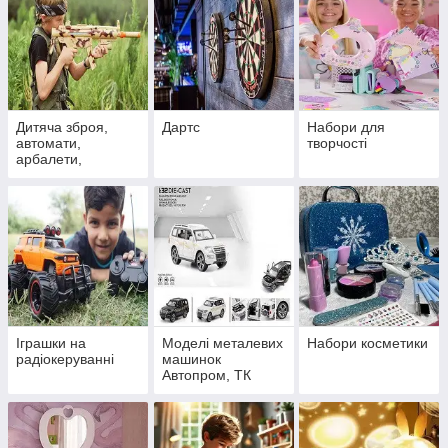
Дитяча зброя,
Дартс
Набори для
автомати,
творчості
арбалети,
бластери
Іграшки на
Моделі металевих
Набори косметики
радіокеруванні
машинок
Автопром, ТК
Group та Auto
Expert