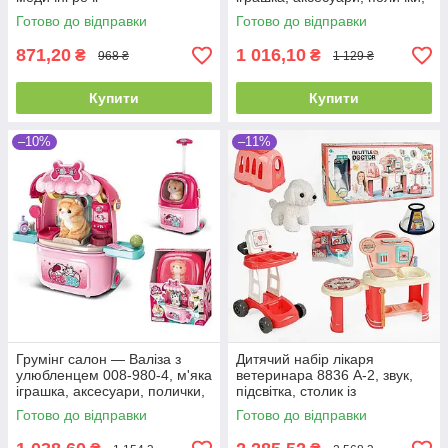
приладдя
Готово до відправки
Готово до відправки
871,20
1 016,10
₴
₴
968 ₴
1 129 ₴
Купити
Купити
–10%
–11%
Грумінг салон — Валіза з
Дитячий набір лікаря
улюбленцем 008-980-4, м'яка
ветеринара 8836 A-2, звук,
іграшка, аксесуари, полички,
підсвітка, столик із
приладдя
поличками, візок, переноска,
Готово до відправки
Готово до відправки
собачка