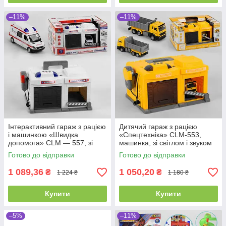
–11%
–11%
Інтерактивний гараж з рацією
Дитячий гараж з рацією
і машинкою «Швидка
«Спецтехніка» CLM-553,
допомога» CLM — 557, зі
машинка, зі світлом і звуком
світлом і звуком
Готово до відправки
Готово до відправки
1 089,36
1 050,20
₴
₴
1 224 ₴
1 180 ₴
Купити
Купити
–5%
–11%