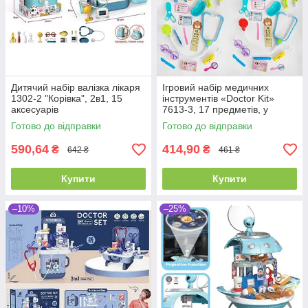
Дитячий набір валізка лікаря
Ігровий набір медичних
1302-2 "Корівка", 2в1, 15
інструментів «Doctor Kit»
аксесуарів
7613-3, 17 предметів, у
валізі, 2 кольори
Готово до відправки
Готово до відправки
590,64
414,90
₴
₴
642 ₴
461 ₴
Купити
Купити
–10%
–25%