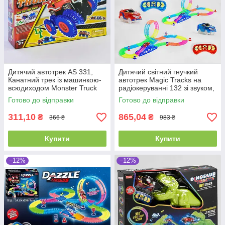
Дитячий автотрек AS 331,
Дитячий світний гнучкий
Канатний трек із машинкою-
автотрек Magic Tracks на
всюдиходом Monster Truck
радіокеруванні 132 зі звуком,
довжина траси 348 см
Готово до відправки
Готово до відправки
311,10
865,04
₴
₴
366 ₴
983 ₴
Купити
Купити
–12%
–12%