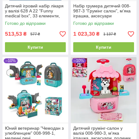
Дитячий ігровий набір лікаря
Набір грумера дитячий 008-
у валізі 628 A 22 "Funny
987-3 "Грумінг салон", м'яка
medical box", 33 елементи,
іграшка, аксесуари
висота 42 см
Готово до відправки
Готово до відправки
513,53
1 023,30
₴
₴
577 ₴
1 137 ₴
Купити
Купити
–10%
–10%
Юний ветеринар "Чемодан з
Дитячий грумінг-салон у
улюбленцем" 008-998-1,
валізі 008-980-3, м'яка
медичні речі
іграшка, аксесуари, полички,