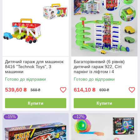
Дитячий гараж для машинок
Багаторівневий (6 рівнів)
8416 "Technok Toys", 3
дитячий гараж 922, Сіті
машинки
паркінг із ліфтом і 4
машинками
Готово до відправки
Готово до відправки
539,60
614,10
₴
₴
568 ₴
690 ₴
Купити
Купити
–15%
–12%