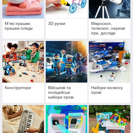
М'які іграшки,
3D ручки
Мікроскоп,
іграшки-пледи
телескоп, наукові
ігри, досліди
Конструктори
Військові та
Набори космосу
поліцейські
ігрові
набори ігрові