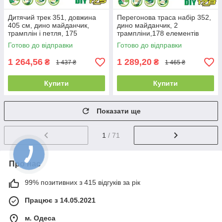
Дитячий трек 351, довжина
Перегонова траса набір 352,
405 см, дино майданчик,
дино майданчик, 2
трамплін і петля, 175
трампліни,178 елементів
елементів
трасу 4,8 м
Готово до відправки
Готово до відправки
1 264,56
1 289,20
₴
₴
1 437 ₴
1 465 ₴
Купити
Купити
Показати ще
1
/ 71
Про нас
99% позитивних з 415 відгуків за рік
Працює з 14.05.2021
м. Одеса