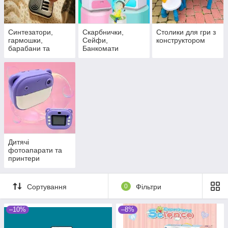
Синтезатори,
Скарбнички,
Столики для гри з
гармошки,
Сейфи,
конструктором
барабани та
Банкомати
піаніно дитячі
Дитячі
фотоапарати та
принтери
Сортування
0
Фільтри
–10%
–8%