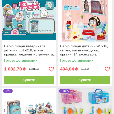
Набір лікаря ветеринара
Набір лікаря дитячий W 604,
дитячий 661-218, м'яка
світло, лялька-людина,
іграшка, медичні інструменти,
органи, 14 аксесуарів,
стійка
мікроскоп, пробірки, захисні
Готово до відправки
Готово до відправки
окуляри
1 082,70
494,04
₴
₴
1 203 ₴
537 ₴
Купити
Купити
–8%
–10%