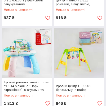
3 в 1 43285 з українським
центр піаніно YL 512
озвучуванням
рожевий, з підсвіткою,
звуками, мелодіями,
Немає в наявності
Немає в наявності
ксилофоном
937
916
₴
₴
Ігровий розвивальний столик
YL 614 з піаніно "Парк
Ігровий центр НЕ 0601
атракціонів", зі звуками та
брязкальця в наборі
мелодіями, піснями
Немає в наявності
Немає в наявності
1 813
846
₴
₴