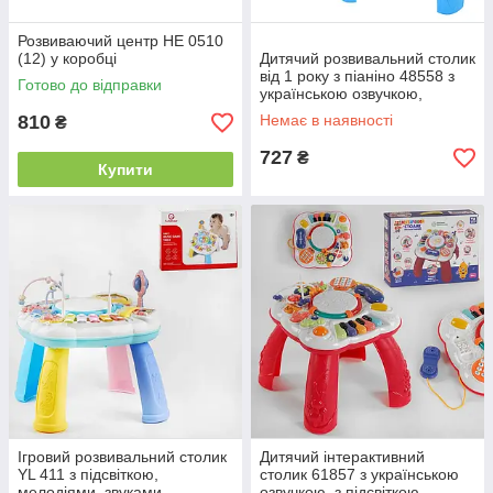
Розвиваючий центр НЕ 0510
(12) у коробці
Дитячий розвивальний столик
від 1 року з піаніно 48558 з
Готово до відправки
українською озвучкою,
Музичне дитяче кермо
810
Немає в наявності
₴
727
₴
Купити
Ігровий розвивальний столик
Дитячий інтерактивний
YL 411 з підсвіткою,
столик 61857 з українською
мелодіями, звуками,
озвучкою, з підсвіткою,