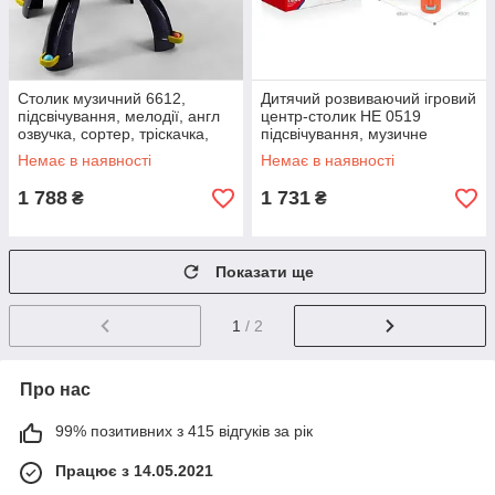
Столик музичний 6612,
Дитячий розвиваючий ігровий
підсвічування, мелодії, англ
центр-столик НЕ 0519
озвучка, сортер, тріскачка,
підсвічування, музичне
пальчиковий лабірнт
піаніно, гра з кульками
Немає в наявності
Немає в наявності
1 788
1 731
₴
₴
Показати ще
1
/ 2
Про нас
99% позитивних з 415 відгуків за рік
Працює з 14.05.2021