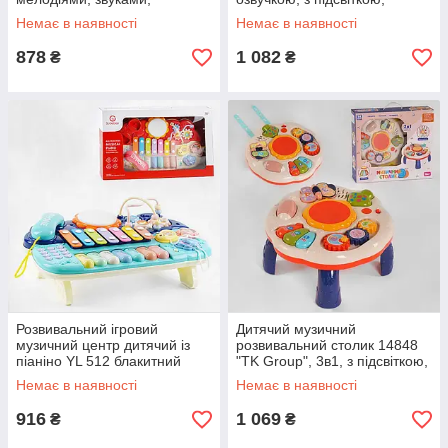
ксилофоном і пальчиковими
казками
Немає в наявності
Немає в наявності
іграми
878
1 082
₴
₴
Розвивальний ігровий
Дитячий музичний
музичний центр дитячий із
розвивальний столик 14848
піаніно YL 512 блакитний
"TK Group", 3в1, з підсвіткою,
звуками та піаніно
Немає в наявності
Немає в наявності
916
1 069
₴
₴