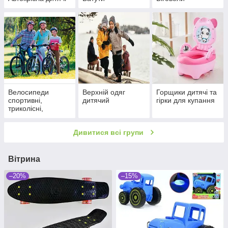
Велосипеди
Верхній одяг
Горщики дитячі та
спортивні,
дитячий
гірки для купання
триколісні,
двоколісні
Дивитися всі групи
Вітрина
–20%
–15%