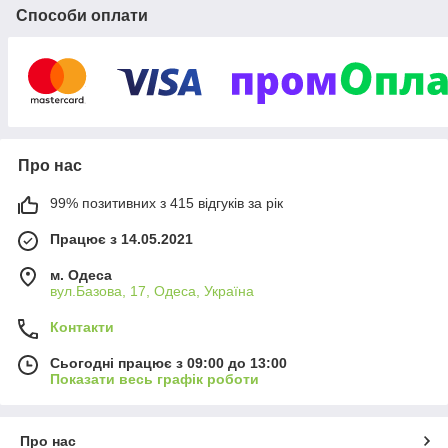
догляду, одяг, меблі, аксесуари та багато іншого. Ми
Способи оплати
співпрацюємо з перевіреними брендами, щоб ви були
впевнені в якості кожного товару.
Ми розуміємо, наскільки важливо, щоб покупки були не лише
зручними, а й приємними. Тому наш інтернет-магазин
пропонує швидку доставку по всій Україні, вигідні акції та
знижки, а також зручні способи оплати.
Обирайте
AllBaby
і даруйте своїм дітям найкраще! Завітайте
Про нас
до нас та переконайтеся самі, що
купити дитячі іграшки
та
інші товари для дитини можна легко, вигідно і без зайвих
99% позитивних з 415 відгуків за рік
турбот.
Працює з 14.05.2021
м. Одеса
вул.Базова, 17, Одеса, Україна
Контакти
Сьогодні працює з 09:00 до 13:00
Показати весь графік роботи
Про нас