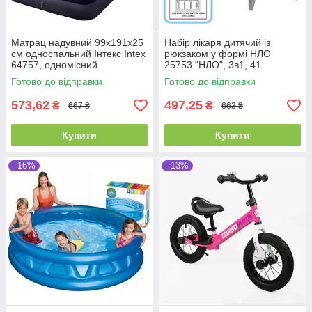
Матрац надувний 99х191х25
Набір лікаря дитячий із
см односпальний Інтекс Intex
рюкзаком у формі НЛО
64757, одномісний
25753 "НЛО", 3в1, 41
елемент, з проєктором
Готово до відправки
Готово до відправки
галактик, висота 46 см
573,62
497,25
₴
₴
667 ₴
663 ₴
Купити
Купити
–16%
–13%