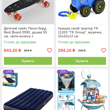
Дитячий скейт, Пенні борд
Іграшка синій трактор TK
Best Board 0990, дошка 55
11203 "TK Group", музична,
см, світні колеса з
15х10х12 см
поліуретану, Чорний
Готово до відправки
Готово до відправки
643,20
294,10
₴
₴
804 ₴
346 ₴
Купити
Купити
–14%
–25%