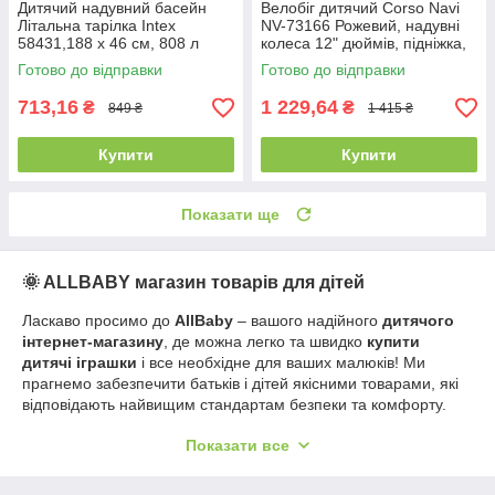
Дитячий надувний басейн
Велобіг дитячий Corso Navi
Літальна тарілка Intex
NV-73166 Рожевий, надувні
58431,188 х 46 см, 808 л
колеса 12" дюймів, підніжка,
підставка для ніг, біговел
Готово до відправки
Готово до відправки
713,16
1 229,64
₴
₴
849 ₴
1 415 ₴
Купити
Купити
Показати ще
🌞 ALLBABY магазин товарів для дітей
Ласкаво просимо до
AllBaby
– вашого надійного
дитячого
інтернет-магазину
, де можна легко та швидко
купити
дитячі іграшки
і все необхідне для ваших малюків! Ми
прагнемо забезпечити батьків і дітей якісними товарами, які
відповідають найвищим стандартам безпеки та комфорту.
Наш асортимент включає широкий вибір продукції для дітей
Показати все
різного віку – від новонароджених до школярів. Ви можете
купити для дитини
не лише іграшки, а й товари для