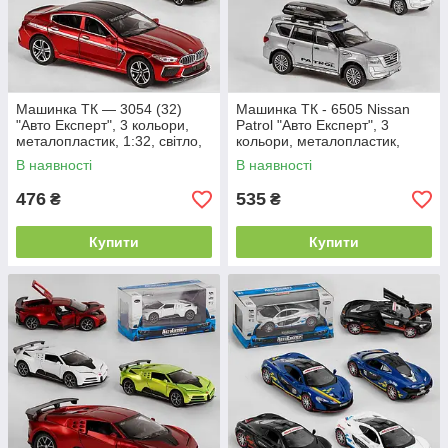
Машинка ТК — 3054 (32)
Машинка ТК - 6505 Nissan
"Авто Експерт", 3 кольори,
Patrol "Авто Експерт", 3
металопластик, 1:32, світло,
кольори, металопластик,
звук, інерція, відкривна
1:32, світло, звук, інерція,
В наявності
В наявності
двері,
476
535
₴
₴
Купити
Купити