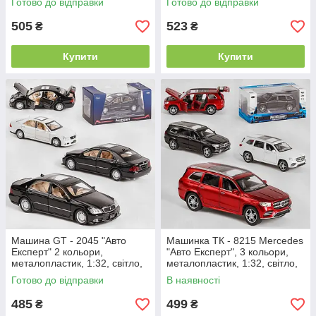
Готово до відправки
Готово до відправки
505
523
₴
₴
Купити
Купити
Машина GT - 2045 "Авто
Машинка ТК - 8215 Mercedes
Експерт" 2 кольори,
"Авто Експерт", 3 кольори,
металопластик, 1:32, світло,
металопластик, 1:32, світло,
звук, інерція, відчиняються
звук, інерція, двері, що
Готово до відправки
В наявності
двері,
485
499
₴
₴