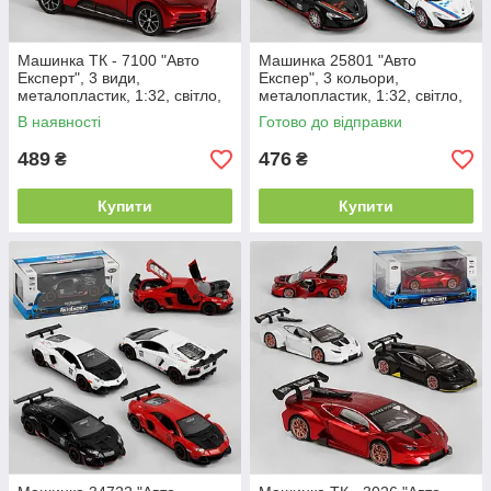
Машинка ТК - 7100 "Авто
Машинка 25801 "Авто
Експерт", 3 види,
Експер", 3 кольори,
металопластик, 1:32, світло,
металопластик, 1:32, світло,
звук, інерція, двері, що
звук, інерція, відчиняються
В наявності
Готово до відправки
відчиняються
двері, капот
489
476
₴
₴
Купити
Купити