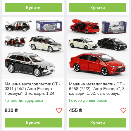
Купити
Купити
Машина металопластик GT -
Машина металопластик GT -
0311 (24/2) Авто Експерт
6258 (72/2) "Авто Експерт", 3
Преміум", 3 кольори, 1:24,
кольори, 1:32, світло, звук,
звук, світло, інерція,
інерція, відчиняються
Готово до відправки
Готово до відправки
810
455
₴
₴
Купити
Купити