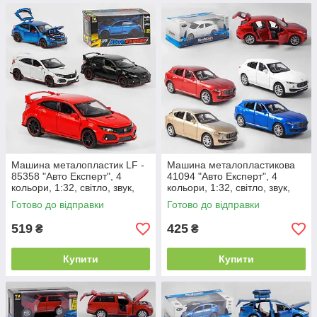
Машина металопластик LF -
Машина металопластикова
85358 "Авто Експерт", 4
41094 "Авто Експерт", 4
кольори, 1:32, світло, звук,
кольори, 1:32, світло, звук,
інерція, відчиняються двері
інерція, відчиняються двері
Готово до відправки
Готово до відправки
519
425
₴
₴
Купити
Купити