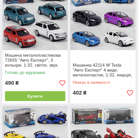
Машина металопластикова
72655 "Авто Експерт", 3
кольори, 1:32, світло, звук,
Машинка 42114 W Tesla
інерція, відчиняються двері
"Авто Експерт" 4 види,
Готово до відправки
металопластик, 1:32, інерція,
світло, звук, відчиняються
490
Немає в наявності
₴
двері,
402
₴
Купити