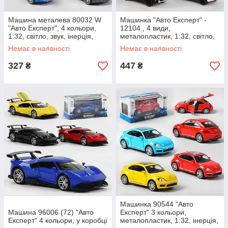
Машина металева 80032 W
Машинка "Авто Експерт" -
"Авто Експерт", 4 кольори,
12104 , 4 види,
1:32, світло, звук, інерція,
металопластик, 1:32, світло,
відчиняються двері,
звук, інерція, двері, що
Немає в наявності
Немає в наявності
багажник,
відкриваються,
327
447
₴
₴
Машинка 90544 "Авто
Машина 96006 (72) "Авто
Експерт" 3 кольори,
Експерт" 4 кольори, у коробці
металопластик, 1:32, інерція,