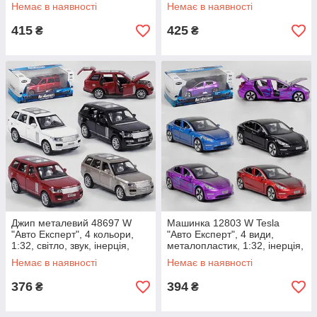
світло, звук, відчиняються
Немає в наявності
Немає в наявності
двері
415
425
₴
₴
Джип металевий 48697 W
Машинка 12803 W Tesla
"Авто Експерт", 4 кольори,
"Авто Експерт", 4 види,
1:32, світло, звук, інерція,
металопластик, 1:32, інерція,
відчиняються двері,
світло, звук, відчиняються
Немає в наявності
Немає в наявності
багажник,
двері,
376
394
₴
₴