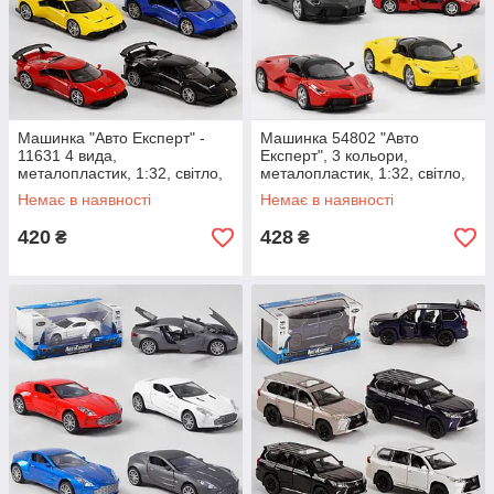
Машинка "Авто Експерт" -
Машинка 54802 "Авто
11631 4 вида,
Експерт", 3 кольори,
металопластик, 1:32, світло,
металопластик, 1:32, світло,
звук, інерція, відчиняються
звук, інерція, відчиняються
Немає в наявності
Немає в наявності
двері,
двері,
420
428
₴
₴