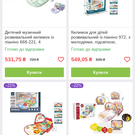
Дитячий музичний
Килимок для дітей
розвивальний килимок із
розвивальний із піаніно 972, з
піаніно 668-221, 4
мелодіями, підсвіткою,
брязкальця, дзеркальце,
брязкальцями
Готово до відправки
Готово до відправки
мелодії
531,75
549,05
₴
₴
709 ₴
695 ₴
Купити
Купити
–21%
–22%