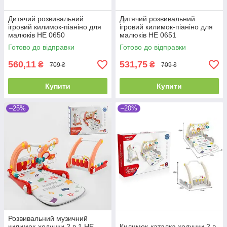
Дитячий розвивальний
Дитячий розвивальний
ігровий килимок-піаніно для
ігровий килимок-піаніно для
малюків НЕ 0650
малюків НЕ 0651
Готово до відправки
Готово до відправки
560,11
531,75
₴
₴
709 ₴
709 ₴
Купити
Купити
–25%
–20%
Розвивальний музичний
килимок-ходунки 2 в 1 HE
Килимок-каталка ходунки 2 в