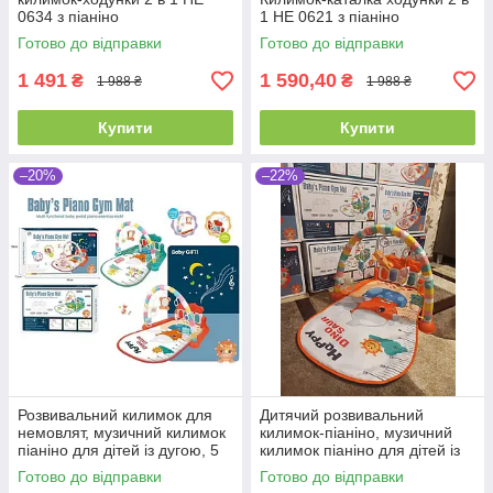
0634 з піаніно
1 HE 0621 з піаніно
Готово до відправки
Готово до відправки
1 491
1 590,40
₴
₴
1 988 ₴
1 988 ₴
Купити
Купити
–20%
–22%
Розвивальний килимок для
Дитячий розвивальний
немовлят, музичний килимок
килимок-піаніно, музичний
піаніно для дітей із дугою, 5
килимок піаніно для дітей із
іграшок, 139, 2 кольори
дугою, 5 іграшок, Кораловий
Готово до відправки
Готово до відправки