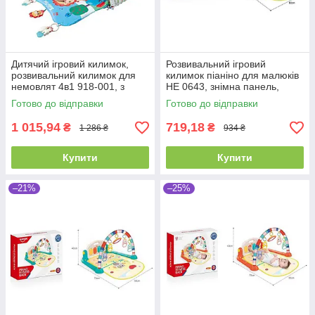
Дитячий ігровий килимок,
Розвивальний ігровий
розвивальний килимок для
килимок піаніно для малюків
немовлят 4в1 918-001, з
HE 0643, знімна панель,
тунелем та ігровими
підсвітка, мелодії, 5 підвісок
Готово до відправки
Готово до відправки
елементами
1 015,94
719,18
₴
₴
1 286 ₴
934 ₴
Купити
Купити
–21%
–25%