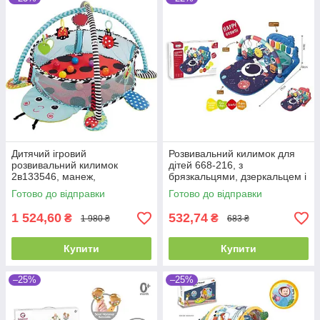
Дитячий ігровий
Розвивальний килимок для
розвивальний килимок
дітей 668-216, з
2в133546, манеж,
брязкальцями, дзеркальцем і
брязкальця, 30 кульок
піаніно, 2 кольори
Готово до відправки
Готово до відправки
1 524,60
532,74
₴
₴
1 980 ₴
683 ₴
Купити
Купити
–25%
–25%