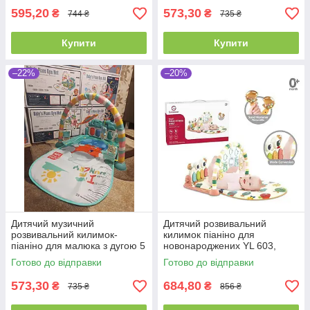
595,20
573,30
₴
₴
744 ₴
735 ₴
Купити
Купити
–22%
–20%
Дитячий музичний
Дитячий розвивальний
розвивальний килимок-
килимок піаніно для
піаніно для малюка з дугою 5
новонароджених YL 603,
іграшок, Бірюза
музичний, з підсвіткою, 5
Готово до відправки
Готово до відправки
іграшок
573,30
684,80
₴
₴
735 ₴
856 ₴