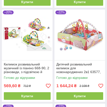
Купити
Купити
–20%
–22%
Килимок розвивальний
Дитячий розвивальний
музичний із піаніно 668-90, 2
килимок для
різновиди, з підсвіткою й
новонароджених 2в1 63577,
мелодіями
манеж, брязкальця, 20
Готово до відправки
Готово до відправки
кульок, у сумці
569,60
1 644,24
₴
₴
712 ₴
2 108 ₴
Купити
Купити
–23%
–22%