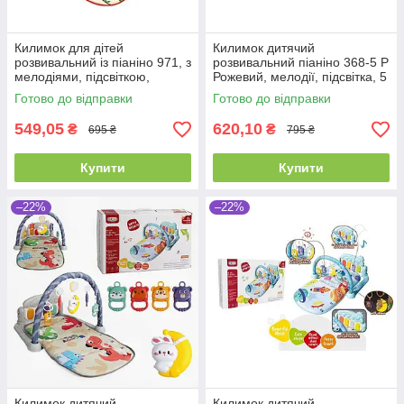
Килимок для дітей
Килимок дитячий
розвивальний із піаніно 971, з
розвивальний піаніно 368-5 P
мелодіями, підсвіткою,
Рожевий, мелодії, підсвітка, 5
брязкальцями
підвісок, брязкальця
Готово до відправки
Готово до відправки
549,05
620,10
₴
₴
695 ₴
795 ₴
Купити
Купити
–22%
–22%
Килимок дитячий
Килимок дитячий