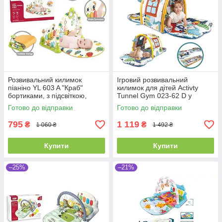
Розвивальний килимок
Ігровий розвивальний
піаніно YL 603 A "Краб"
килимок для дітей Activty
бортиками, з підсвіткою,
Tunnel Gym 023-62 D у
звуками, мелодіями
коробці
Готово до відправки
Готово до відправки
795
1 119
₴
₴
1 060 ₴
1 492 ₴
Купити
Купити
–25%
–21%