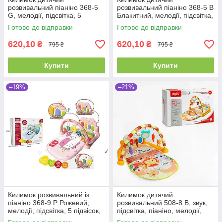
розвивальний піаніно 368-5
розвивальний піаніно 368-5 B
G, мелодії, підсвітка, 5
Блакитний, мелодії, підсвітка,
підвісок, брязкальця
5 підвісок, брязкальця
Готово до відправки
Готово до відправки
620,10
620,10
₴
₴
795 ₴
795 ₴
Купити
Купити
–19%
–21%
Килимок розвивальний із
Килимок дитячий
піаніно 368-9 P Рожевий,
розвивальний 508-8 B, звук,
мелодії, підсвітка, 5 підвісок,
підсвітка, піаніно, мелодії,
брязкальця
дзеркальце, 4 брязкальця