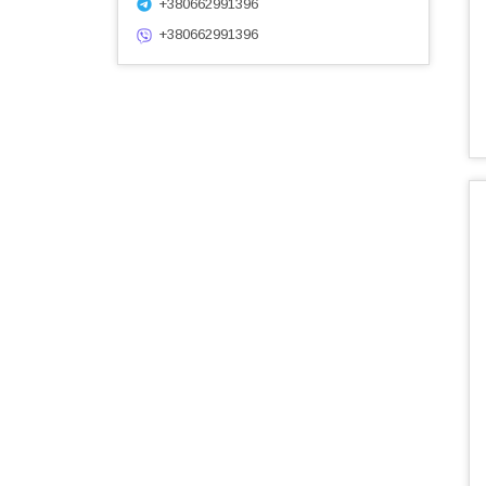
+380662991396
+380662991396