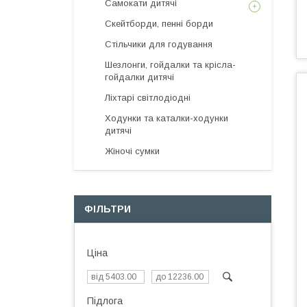
Самокати дитячі
Скейтборди, пенні борди
Стільчики для годування
Шезлонги, гойдалки та крісла-
гойдалки дитячі
Ліхтарі світлодіодні
Ходунки та каталки-ходунки
дитячі
Жіночі сумки
ФІЛЬТРИ
Ціна
Підлога