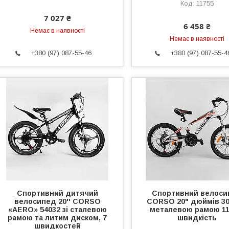
11755
7 027 ₴
6 458 ₴
Немає в наявності
Немає в наявності
+380 (97) 087-55-46
+380 (97) 087-55-4
Спортивний дитячий
Спортивний велоси
велосипед 20'' CORSO
CORSO 20" дюймів 30
«AERO» 54032 зі сталевою
металевою рамою 11'
рамою та литим диском, 7
швидкість
швидкостей