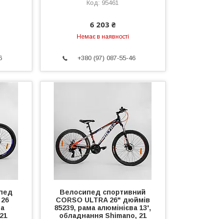
95461
6 203 ₴
Немає в наявності
6
+380 (97) 087-55-46
пед
Велосипед спортивний
 26
CORSO ULTRA 26" дюймів
ма
85239, рама алюмінієва 13',
21
обладнання Shimano, 21