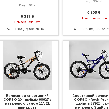
30984
54032
6 203 ₴
6 319 ₴
Немає в наявності
Немає в наявності
+380 (97) 087-55-46
+380 (97) 087-55-4
Велосипед спортивний
Спортивний велоси
CORSO 20" дюймів 98627 з
CORSO «Rock-Pro»
металевою рамою 11', 21
дюймів 37925, ра
швидкість
металева, SunRun 