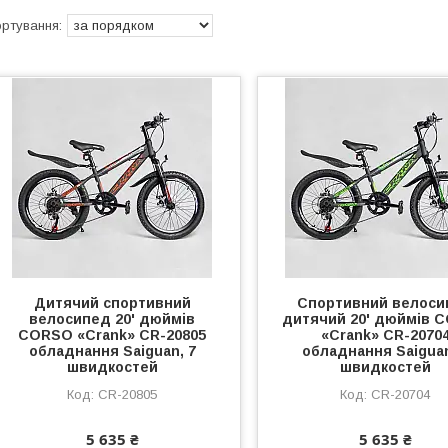
Дитячий спортивний
Спортивний велоси
велосипед 20' дюймів
дитячий 20' дюймів 
CORSO «Crank» CR-20805
«Crank» CR-2070
обладнання Saiguan, 7
обладнання Saiguan
швидкостей
швидкостей
CR-20805
CR-20704
5 635 ₴
5 635 ₴