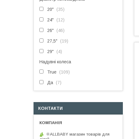
20"
35
24"
12
26"
46
27,5"
19
29"
4
Надувні колеса
True
109
Да
7
КОНТАКТИ
🌞ALLBABY магазин товарів для