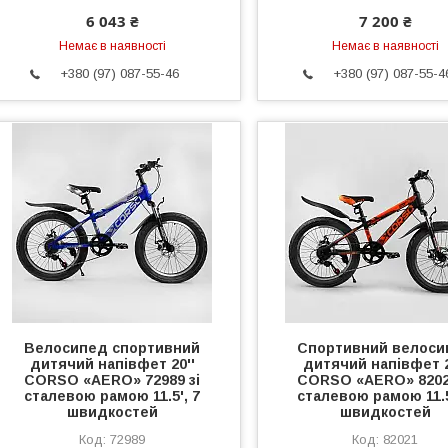
6 043 ₴
7 200 ₴
Немає в наявності
Немає в наявності
+380 (97) 087-55-46
+380 (97) 087-55-4
Велосипед спортивний
Спортивний велоси
дитячий напівфет 20''
дитячий напівфет 2
CORSO «AERO» 72989 зі
CORSO «AERO» 8202
сталевою рамою 11.5', 7
сталевою рамою 11.5
швидкостей
швидкостей
72989
82021