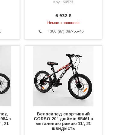
60573
6 932 ₴
Немає в наявності
6
+380 (97) 087-55-46
пед
Велосипед спортивний
984 з
CORSO 20" дюймів 95461 з
, 21
металевою рамою 11', 21
швидкість