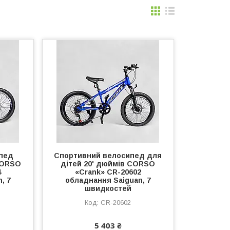
пед
Спортивний велосипед для
CORSO
дітей 20' дюймів CORSO
4
«Crank» CR-20602
, 7
обладнання Saiguan, 7
швидкостей
CR-20602
5 403 ₴