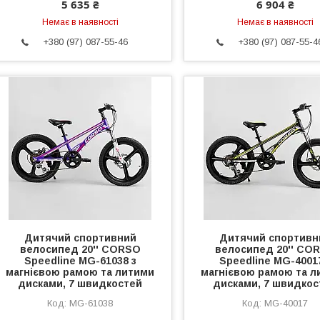
5 635 ₴
6 904 ₴
Немає в наявності
Немає в наявності
+380 (97) 087-55-46
+380 (97) 087-55-4
Дитячий спортивний
Дитячий спортивн
велосипед 20'' CORSO
велосипед 20'' CO
Speedline MG-61038 з
Speedline MG-4001
магнієвою рамою та литими
магнієвою рамою та л
дисками, 7 швидкостей
дисками, 7 швидкос
MG-61038
MG-40017