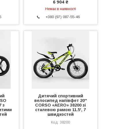
6 904 ₴
Немає в наявності
6
+380 (97) 087-55-46
ий
Дитячий спортивний
RSO
велосипед напівфет 20''
7 з
CORSO «AERO» 38200 зі
итими
сталевою рамою 11.5', 7
тей
швидкостей
38200