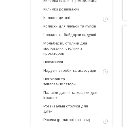
Килимки-пазли. Термокилимки
Килимки розвиваючі
Коляски дитячі
Коляски для ляльок та пупсів
Човники та байдарки надувні
Мольберти, столики для
малювання, столики з
проєктором
Навушники
Надувні вироби та аксесуари
Нагрівачі та
тепловентилятори
Палатки дитячі та кошики для
іграшок
Розвивальні столики для
дітей
Ролики (роликові ковзани)