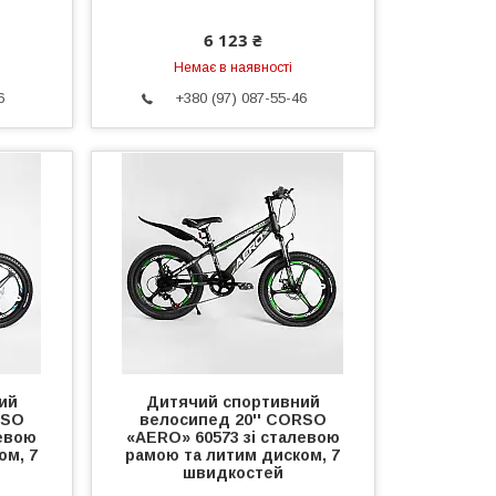
6 123 ₴
Немає в наявності
6
+380 (97) 087-55-46
ий
Дитячий спортивний
RSO
велосипед 20'' CORSO
левою
«AERO» 60573 зі сталевою
ом, 7
рамою та литим диском, 7
швидкостей