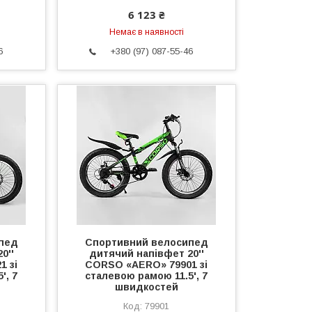
6 123 ₴
Немає в наявності
6
+380 (97) 087-55-46
пед
Спортивний велосипед
0''
дитячий напівфет 20''
1 зі
CORSO «AERO» 79901 зі
', 7
сталевою рамою 11.5', 7
швидкостей
79901