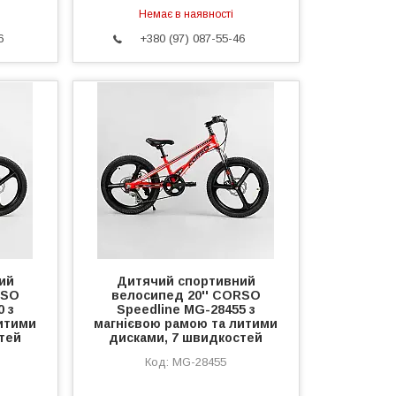
Немає в наявності
6
+380 (97) 087-55-46
ий
Дитячий спортивний
RSO
велосипед 20'' CORSO
0 з
Speedline MG-28455 з
итими
магнієвою рамою та литими
тей
дисками, 7 швидкостей
MG-28455