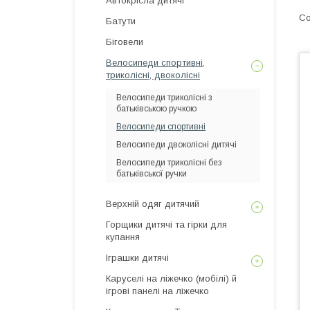
Автокрісла дитячі
Батути
Біговели
Велосипеди спортивні,
триколісні, двоколісні
Велосипеди триколісні з
батьківською ручкою
Велосипеди спортивні
Велосипеди двоколісні дитячі
Велосипеди триколісні без
батьківської ручки
Верхній одяг дитячий
Горщики дитячі та гірки для
купання
Іграшки дитячі
Каруселі на ліжечко (мобілі) й
ігрові панелі на ліжечко