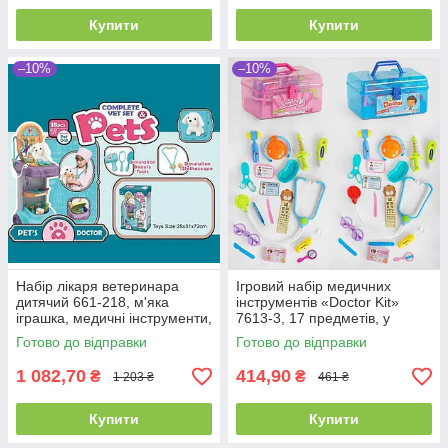
Купити
Купити
–10%
–10%
Набір лікаря ветеринара
Ігровий набір медичних
дитячий 661-218, м'яка
інструментів «Doctor Kit»
іграшка, медичні інструменти,
7613-3, 17 предметів, у
стійка
валізі, 2 кольори
Готово до відправки
Готово до відправки
1 082,70
414,90
₴
₴
1 203 ₴
461 ₴
Купити
Купити