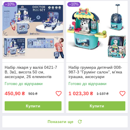
–10%
–10%
Набір лікаря у валізі 0421-7
Набір грумера дитячий 008-
В, 3в1, висота 50 см,
987-3 "Грумінг салон", м'яка
аксесуари, 26 елементів
іграшка, аксесуари
Готово до відправки
Готово до відправки
450,90
1 023,30
₴
₴
501 ₴
1 137 ₴
Купити
Купити
Показати ще