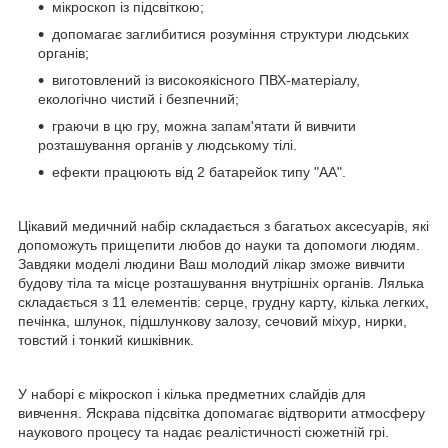
мікроскоп із підсвіткою;
допомагає заглибитися розуміння структури людських
органів;
виготовлений із високоякісного ПВХ-матеріалу,
екологічно чистий і безпечний;
граючи в цю гру, можна запам'ятати й вивчити
розташування органів у людському тілі.
ефекти працюють від 2 батарейок типу "АА".
Цікавий медичний набір складається з багатьох аксесуарів, які
допоможуть прищепити любов до науки та допомоги людям.
Завдяки моделі людини Ваш молодий лікар зможе вивчити
будову тіла та місце розташування внутрішніх органів. Лялька
складається з 11 елементів: серце, грудну карту, кілька легких,
печінка, шлунок, підшлункову залозу, сечовий міхур, нирки,
товстий і тонкий кишківник.
У наборі є мікроскоп і кілька предметних слайдів для
вивчення. Яскрава підсвітка допомагає відтворити атмосферу
наукового процесу та надає реалістичності сюжетній грі.