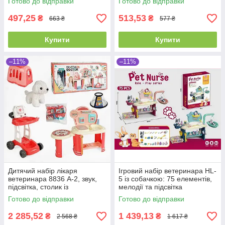
Готово до відправки
Готово до відправки
галактик, висота 46 см
497,25
513,53
₴
₴
663 ₴
577 ₴
Купити
Купити
–11%
–11%
Дитячий набір лікаря
Ігровий набір ветеринара HL-
ветеринара 8836 A-2, звук,
5 із собачкою: 75 елементів,
підсвітка, столик із
мелодії та підсвітка
поличками, візок, переноска,
Готово до відправки
Готово до відправки
собачка
2 285,52
1 439,13
₴
₴
2 568 ₴
1 617 ₴