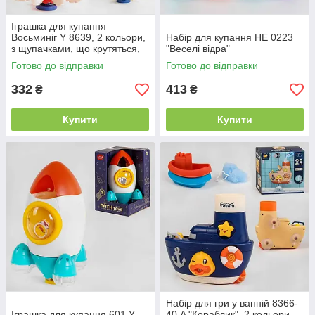
Іграшка для купання
Восьминіг Y 8639, 2 кольори,
Набір для купання HE 0223
з щупачками, що крутяться,
"Веселі відра"
бризки води
Готово до відправки
Готово до відправки
332
413
₴
₴
Купити
Купити
Набір для гри у ванній 8366-
Іграшка для купання 601 Y
40 A "Кораблик", 2 кольори,