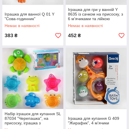
Іграшка для гри у ванній Y
Іграшка для ванної Q 01 Y
8635 із сачком на присоску, з
"Сова-годинник"
6 м'ячиками та лійкою
Немає в наявності
Немає в наявності
383
452
₴
₴
Набір іграшок для купання SL
87034 "Черепашка", на
Іграшка для купання G 409
присоску, іграшка з
"Жирафик", 4 м'ячики
пискавкою, 5 леєчок