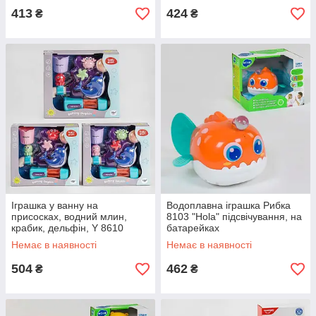
413
424
₴
₴
Іграшка у ванну на
Водоплавна іграшка Рибка
присосках, водний млин,
8103 "Hola" підсвічування, на
крабик, дельфін, Y 8610
батарейках
Немає в наявності
Немає в наявності
504
462
₴
₴