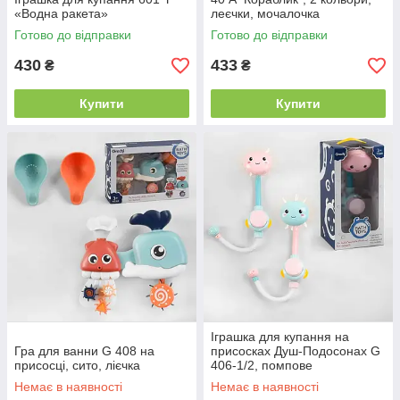
«Водна ракета»
леєчки, мочалочка
Готово до відправки
Готово до відправки
430
433
₴
₴
Купити
Купити
Іграшка для купання на
Гра для ванни G 408 на
присосках Душ-Подосонах G
присосці, сито, лієчка
406-1/2, помпове
накачування води
Немає в наявності
Немає в наявності