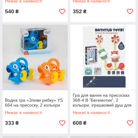
Немає в наявності
Немає в наявності
540
352
₴
₴
Гра для ванни на присосках
Водна гра «Злови рибку» YS
368-4 B "Бегемотик", 2
664 на присоску, 2 кольори
кольори, іграшковий душ для
ванної
Немає в наявності
Немає в наявності
333
608
₴
₴