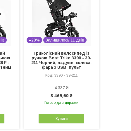
нів
–20%
Залишилось 11 днів
ний
Триколісний велосипед із
ською
ручкою Best Trike 3390 - 39-
8 F -
211 Чорний, надувні колеса,
отним
фара з USB, пульт
3390 - 39-211
6
4 337 ₴
3 469,60 ₴
Готово до відправки
Купити