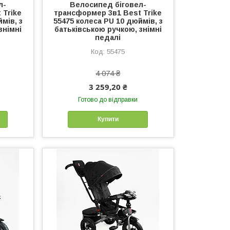
л-
Велосипед біговел-
 Trike
трансформер 3в1 Best Trike
мів, з
55475 колеса PU 10 дюймів, з
знімні
батьківською ручкою, знімні
педалі
55475
4 074 ₴
3 259,20 ₴
Готово до відправки
Купити