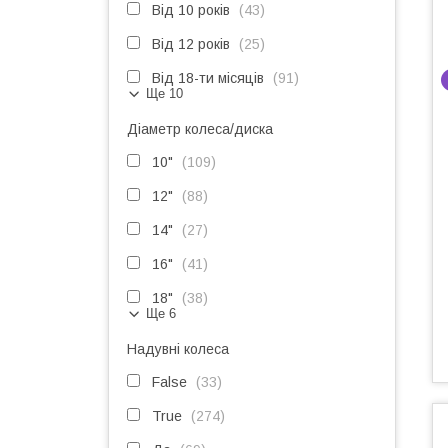
Від 10 років
43
Від 12 років
25
Від 18-ти місяців
91
Ще 10
Діаметр колеса/диска
10"
109
12"
88
14"
27
16"
41
18"
38
Ще 6
Надувні колеса
False
33
True
274