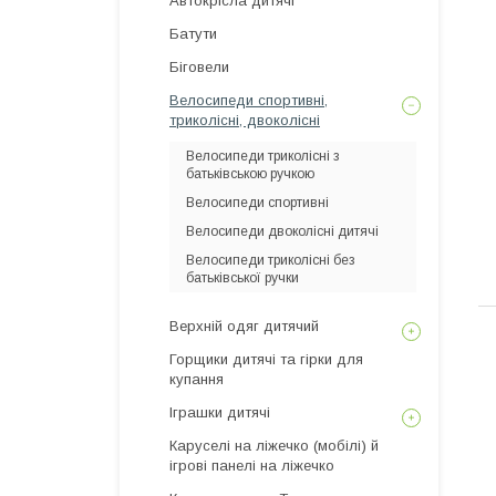
Автокрісла дитячі
Батути
Біговели
Велосипеди спортивні,
триколісні, двоколісні
Велосипеди триколісні з
батьківською ручкою
Велосипеди спортивні
Велосипеди двоколісні дитячі
Велосипеди триколісні без
батьківської ручки
Верхній одяг дитячий
Горщики дитячі та гірки для
купання
Іграшки дитячі
Каруселі на ліжечко (мобілі) й
ігрові панелі на ліжечко