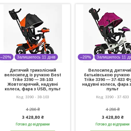
–20%
Залишилось 11 днів
–20%
Залишилось 11 д
Дитячий триколісний
Велосипед дитячий
велосипед із ручкою Best
батьківською ручкою
Trike 3390 — 38-103
Trike 3390 — 37-633 Фу
Жовтогарячий, надувні
надувні колеса, фара 
колеса, фара з USB, пульт
пульт
3390 - 38-103
3390 - 37-633
4 286 ₴
4 286 ₴
3 428,80 ₴
3 428,80 ₴
Готово до відправки
Готово до відправки