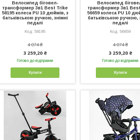
Велосипед біговел-
Велосипед бігове
трансформер 3в1 Best Trike
трансформер 3в1 Best
58195 колеса PU 10 дюймів, з
56659 колеса PU 10 дюй
батьківською ручкою, знімні
батьківською ручкою, 
педалі
педалі
58195
56659
4 074 ₴
4 074 ₴
3 259,20 ₴
3 259,20 ₴
Готово до відправки
Готово до відправки
Купити
Купити