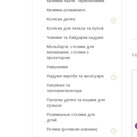
Килимки-пазли. Термокилимки
Килимки розвиваючі
Коляски дитячі
Коляски для ляльок та пупсів
Човники та байдарки надувні
Мольберти, столики для
малювання, столики з
проєктором
Навушники
Надувні вироби та аксесуари
Нагрівачі та
тепловентилятори
Палатки дитячі та кошики для
іграшок
Розвивальні столики для
дітей
Ролики (роликові ковзани)