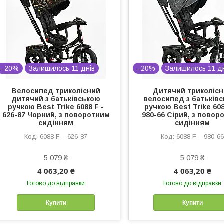
–20%
Залишилось 11 днів
–20%
Залишилось 11 д
Велосипед триколісний
Дитячий триколіс
дитячий з батьківською
велосипед з батьків
ручкою Best Trike 6088 F -
ручкою Best Trike 608
626-87 Чорний, з поворотним
980-66 Сірий, з повор
сидінням
сидінням
6088 F – 626-87
6088 F – 980-6
5 079 ₴
5 079 ₴
4 063,20 ₴
4 063,20 ₴
Готово до відправки
Готово до відправки
Купити
Купити