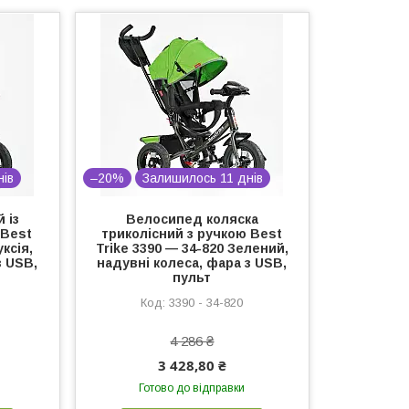
нів
–20%
Залишилось 11 днів
 із
Велосипед коляска
 Best
триколісний з ручкою Best
ксія,
Trike 3390 — 34-820 Зелений,
з USB,
надувні колеса, фара з USB,
пульт
3390 - 34-820
4 286 ₴
3 428,80 ₴
Готово до відправки