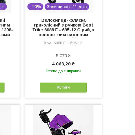
нів
–20%
Залишилось 11 днів
ний
Велосипед-коляска
тним
триколісний з ручкою Best
/ 208-
Trike 6088 F - 695-12 Сірий, з
есами
поворотним сидінням
6088 F – 695-12
5 079 ₴
4 063,20 ₴
Готово до відправки
Купити