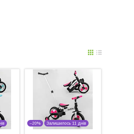
нів
–20%
Залишилось 11 днів