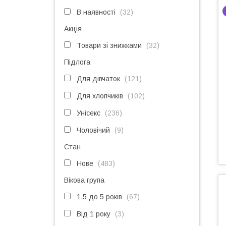
В наявності
32
Акція
Товари зі знижками
32
Підлога
Для дівчаток
121
Для хлопчиків
102
Унісекс
236
Чоловічий
9
Стан
Нове
483
Вікова група
1,5 до 5 років
67
Від 1 року
3