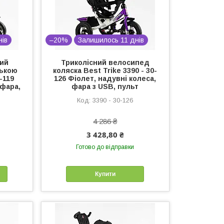
нів
–20%
Залишилось 11 днів
ний
Триколісний велосипед
ською
коляска Best Trike 3390 - 30-
-119
126 Фіолет, надувні колеса,
 фара,
фара з USB, пульт
3390 - 30-126
4 286 ₴
3 428,80 ₴
Готово до відправки
Купити