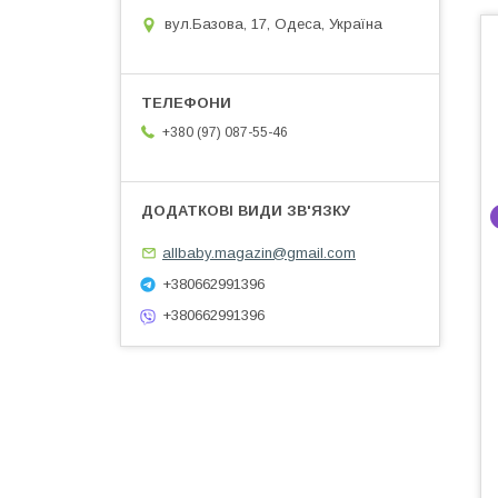
вул.Базова, 17, Одеса, Україна
+380 (97) 087-55-46
allbaby.magazin@gmail.com
+380662991396
+380662991396