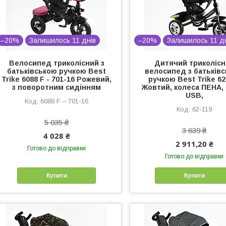
–20%
Залишилось 11 днів
–20%
Залишилось 11 д
Велосипед триколісний з
Дитячий триколіс
батьківською ручкою Best
велосипед з батьків
Trike 6088 F - 701-16 Рожевий,
ручкою Best Trike 62
з поворотним сидінням
Жовтий, колеса ПЕНА,
USB,
6088 F – 701-16
62-119
5 035 ₴
3 639 ₴
4 028 ₴
2 911,20 ₴
Готово до відправки
Готово до відправки
Купити
Купити