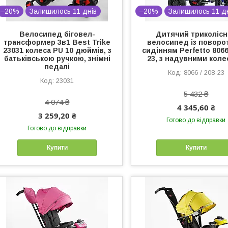
–20%
Залишилось 11 днів
–20%
Залишилось 11 д
Велосипед біговел-
Дитячий триколіс
трансформер 3в1 Best Trike
велосипед із поворо
23031 колеса PU 10 дюймів, з
сидінням Perfetto 8066 
батьківською ручкою, знімні
23, з надувними кол
педалі
8066 / 208-23
23031
5 432 ₴
4 074 ₴
4 345,60 ₴
3 259,20 ₴
Готово до відправки
Готово до відправки
Купити
Купити