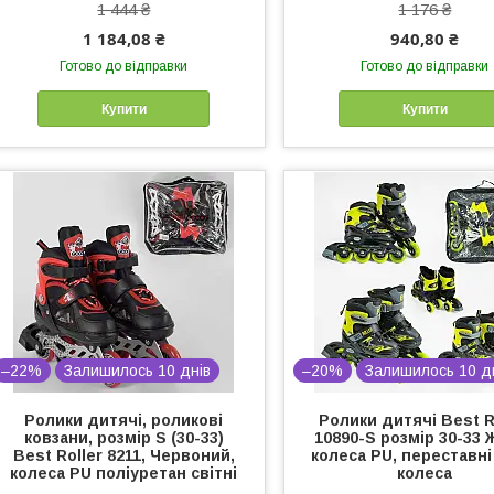
1 444 ₴
1 176 ₴
1 184,08 ₴
940,80 ₴
Готово до відправки
Готово до відправки
Купити
Купити
–22%
Залишилось 10 днів
–20%
Залишилось 10 д
Ролики дитячі, роликові
Ролики дитячі Best R
ковзани, розмір S (30-33)
10890-S розмір 30-33 
Best Roller 8211, Червоний,
колеса PU, переставні
колеса PU поліуретан світні
колеса