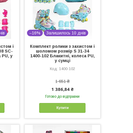
нів
–16%
Залишилось 10 днів
стом і
Комплект ролики з захистом і
38 SC-
шоломом розмір S 31-34
 PU, у
1400-102 Блакитні, колеса PU,
у сумці
1400-102
1 651 ₴
1 386,84 ₴
Готово до відправки
Купити