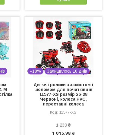
нів
–18%
Залишилось 10 днів
лом
Дитячі ролики з захистом і
11 М
шоломом для початківців
стілка
11577-XS розмір 26-28
Червоні, колеса PVC,
переставні колеса
11577-XS
1 239 ₴
1 015,98 ₴