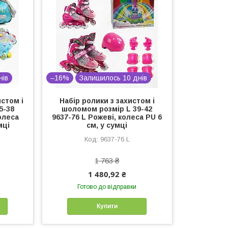
нів
–16%
Залишилось 10 днів
стом і
Набір ролики з захистом і
5-38
шоломом розмір L 39-42
олеса
9637-76 L Рожеві, колеса PU 6
мці
см, у сумці
9637-76 L
1 763 ₴
1 480,92 ₴
Готово до відправки
Купити