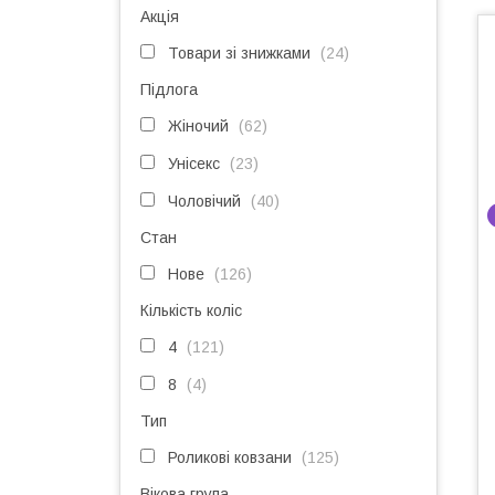
Акція
Товари зі знижками
24
Підлога
Жіночий
62
Унісекс
23
Чоловічий
40
Стан
Нове
126
Кількість коліс
4
121
8
4
Тип
Роликові ковзани
125
Вікова група