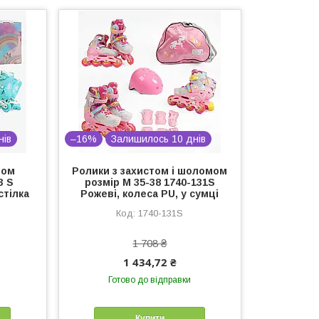
нів
–16%
Залишилось 10 днів
лом
Ролики з захистом і шоломом
3 S
розмір М 35-38 1740-131S
стілка
Рожеві, колеса PU, у сумці
1740-131S
1 708 ₴
1 434,72 ₴
Готово до відправки
Купити