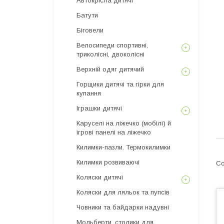
Автокрісла дитячі
Батути
Біговели
Велосипеди спортивні,
триколісні, двоколісні
Верхній одяг дитячий
Горщики дитячі та гірки для
купання
Іграшки дитячі
Каруселі на ліжечко (мобілі) й
ігрові панелі на ліжечко
Килимки-пазли. Термокилимки
Килимки розвиваючі
Коляски дитячі
Коляски для ляльок та пупсів
Човники та байдарки надувні
Мольберти, столики для