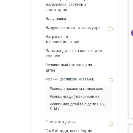
малювання, столики з
проєктором
Навушники
Надувні вироби та аксесуари
Нагрівачі та
тепловентилятори
Палатки дитячі та кошики для
іграшок
Розвивальні столики для
дітей
Ролики (роликові ковзани)
Ролики із захистом та шоломом
Ролики квади (чотириколісні)
Ролики для дітей та підлітків XS,
S, M і L
Самокати дитячі
Скейтборди, пенні борди