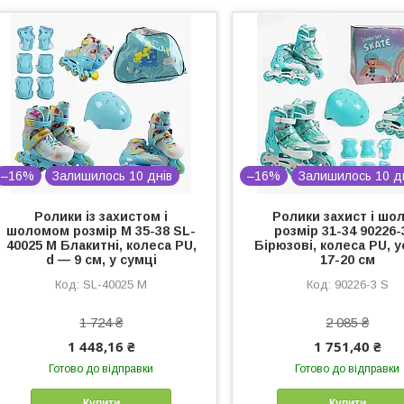
–16%
Залишилось 10 днів
–16%
Залишилось 10 д
Ролики із захистом і
Ролики захист і шо
шоломом розмір М 35-38 SL-
розмір 31-34 90226-
40025 M Блакитні, колеса PU,
Бірюзові, колеса PU, у
d — 9 см, у сумці
17-20 см
SL-40025 M
90226-3 S
1 724 ₴
2 085 ₴
1 448,16 ₴
1 751,40 ₴
Готово до відправки
Готово до відправки
Купити
Купити