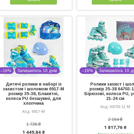
–16%
Залишилось 10 днів
–16%
Залишилось 10 д
Дитячі ролики в наборі із
Ролики захист і шо
захистом і шоломом 6917-М
розмір 35-38 64703-
розмір 35-38, Блакитні,
Бірюзові, колеса PU, у
колеса PU безшумні, для
21-24 см
хлопчика
64703-11 М
6917-М
2 164 ₴
1 726 ₴
1 817,76 ₴
1 449,84 ₴