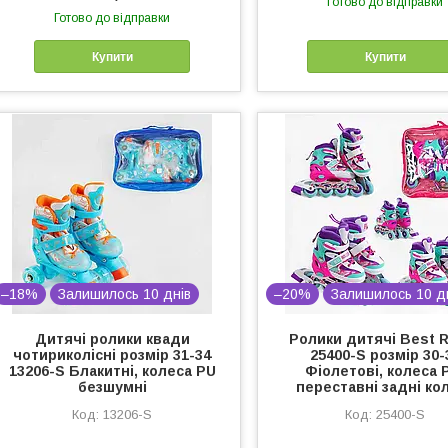
Готово до відправки
Готово до відправки
Купити
Купити
–18%
Залишилось 10 днів
–20%
Залишилось 10 д
Дитячі ролики квади
Ролики дитячі Best R
чотириколісні розмір 31-34
25400-S розмір 30-
13206-S Блакитні, колеса PU
Фіолетові, колеса 
безшумні
переставні задні ко
13206-S
25400-S