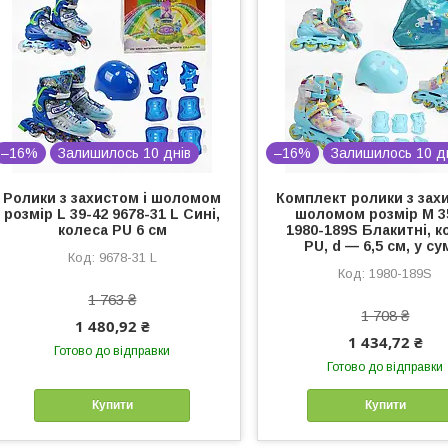
–16%
Залишилось 10 днів
–16%
Залишилось 10 д
Ролики з захистом і шоломом
Комплект ролики з захи
розмір L 39-42 9678-31 L Сині,
шоломом розмір М 3
колеса PU 6 см
1980-189S Блакитні, к
PU, d — 6,5 см, у су
9678-31 L
1980-189S
1 763 ₴
1 708 ₴
1 480,92 ₴
1 434,72 ₴
Готово до відправки
Готово до відправки
Купити
Купити