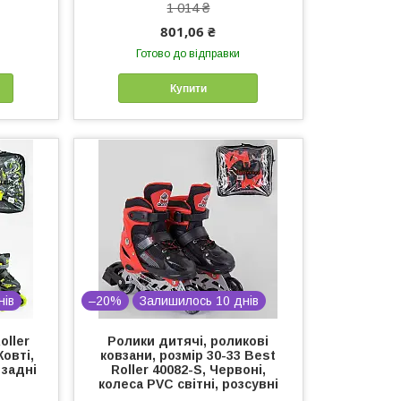
1 014 ₴
801,06 ₴
Готово до відправки
Купити
нів
–20%
Залишилось 10 днів
oller
Ролики дитячі, роликові
Жовті,
ковзани, розмір 30-33 Best
 задні
Roller 40082-S, Червоні,
колеса PVC світні, розсувні