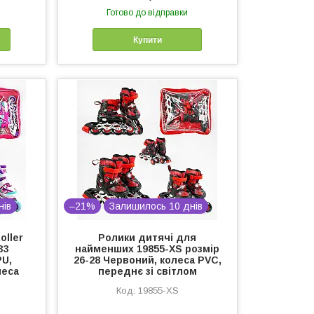
Готово до відправки
Купити
нів
–21%
Залишилось 10 днів
oller
Ролики дитячі для
33
найменших 19855-XS розмір
PU,
26-28 Червоний, колеса PVC,
леса
переднє зі світлом
19855-XS