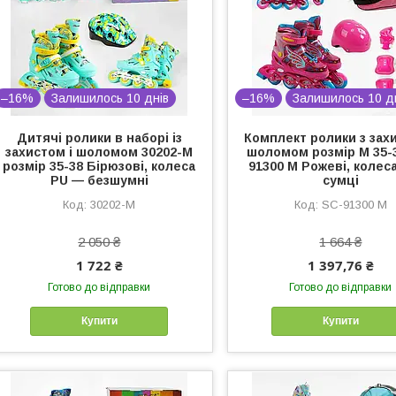
–16%
Залишилось 10 днів
–16%
Залишилось 10 д
Дитячі ролики в наборі із
Комплект ролики з захи
захистом і шоломом 30202-М
шоломом розмір М 35-
розмір 35-38 Бірюзові, колеса
91300 М Рожеві, колеса
PU — безшумні
сумці
30202-М
SC-91300 М
2 050 ₴
1 664 ₴
1 722 ₴
1 397,76 ₴
Готово до відправки
Готово до відправки
Купити
Купити