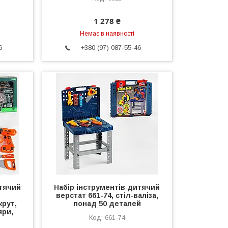
1 278 ₴
Немає в наявності
6
+380 (97) 087-55-46
итячий
Набір інструментів дитячий
верстат 661-74, стіл-валіза,
рут,
понад 50 деталей
яри,
661-74