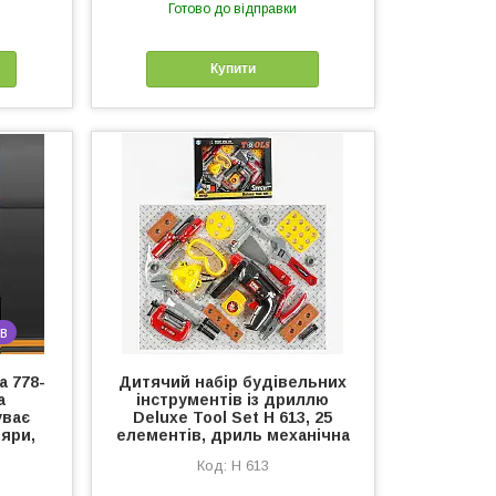
Готово до відправки
Купити
в
а 778-
Дитячий набір будівельних
а
інструментів із дриллю
уває
Deluxe Tool Set H 613, 25
ляри,
елементів, дриль механічна
H 613