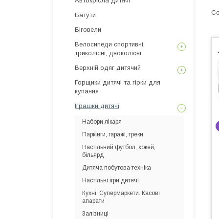
Автокрісла дитячі
Батути
Біговели
Велосипеди спортивні,
триколісні, двоколісні
Верхній одяг дитячий
Горщики дитячі та гірки для
купання
Іграшки дитячі
Набори лікаря
Паркінги, гаражі, треки
Настільний футбол, хокей,
більярд
Дитяча побутова техніка
Настільні ігри дитячі
Кухні. Супермаркети. Касові
апарати
Залізниці