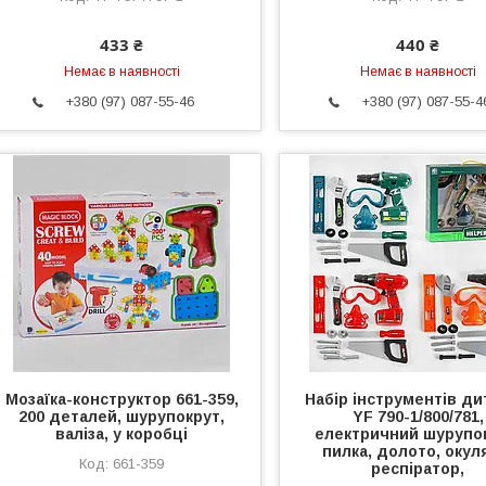
433 ₴
440 ₴
Немає в наявності
Немає в наявності
+380 (97) 087-55-46
+380 (97) 087-55-4
Мозаїка-конструктор 661-359,
Набір інструментів д
200 деталей, шурупокрут,
YF 790-1/800/781,
валіза, у коробці
електричний шурупок
пилка, долото, окул
661-359
респіратор,