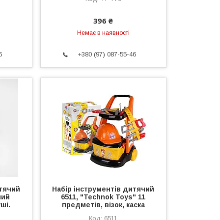
396 ₴
Немає в наявності
6
+380 (97) 087-55-46
итячий
Набір інструментів дитячий
ний
6511, "Technok Toys" 11
ші.
предметів, візок, каска
6511