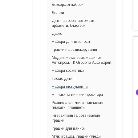
Боксерські набори
Ляльки
Дитяча зброя, автомати,
арбалети, бластери
Дартс
Набори для творчості
Іграшки на радіокеруванні
Моделі металевих машинок
Автопром, ТК Group та Auto Expert
Набори косметики
Трюмо дитячі
Набори інструментів
Нічники та нічники-проєктори
Розвивальні книги, навчальні
плакати, планшети
Інтерактивні та розвивальні
іграшки
Іграшки для ванної
М'які іграшки, іграшки-пледи