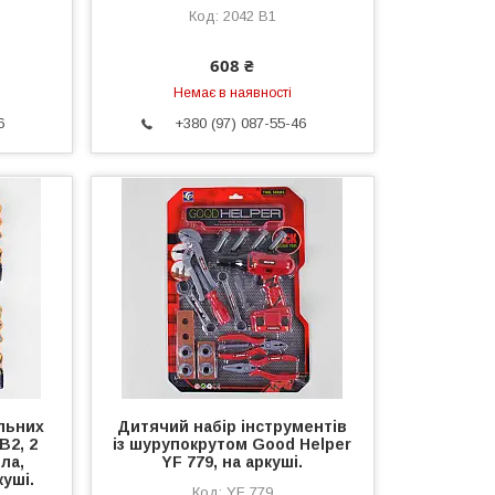
2042 В1
608 ₴
Немає в наявності
6
+380 (97) 087-55-46
льних
Дитячий набір інструментів
В2, 2
із шурупокрутом Good Helper
ла,
YF 779, на аркуші.
куші.
YF 779