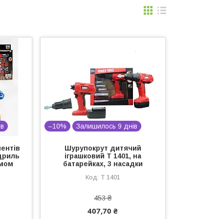
ів
–10%
Залишилось 9 днів
ментів
Шурупокрут дитячий
 дриль
іграшковий T 1401, на
змом
батарейках, 3 насадки
T 1401
453 ₴
407,70 ₴