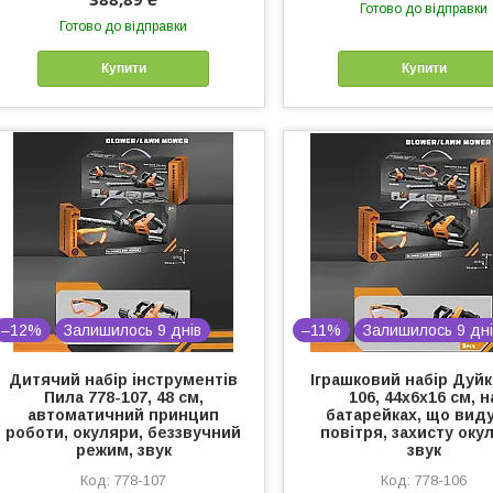
Готово до відправки
Готово до відправки
Купити
Купити
–12%
Залишилось 9 днів
–11%
Залишилось 9 дні
Дитячий набір інструментів
Іграшковий набір Дуйк
Пила 778-107, 48 см,
106, 44х6х16 см, н
автоматичний принцип
батарейках, що вид
роботи, окуляри, беззвучний
повітря, захисту оку
режим, звук
звук
778-107
778-106