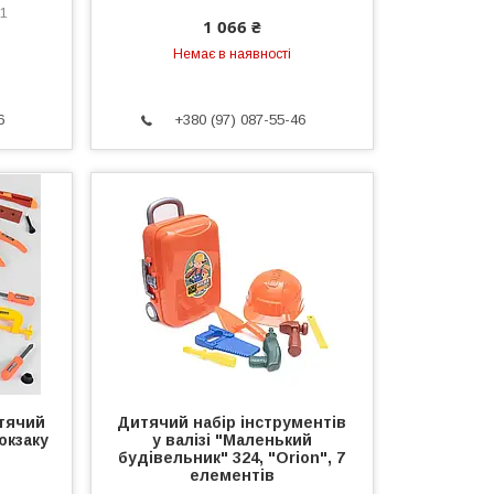
81
1 066 ₴
Немає в наявності
6
+380 (97) 087-55-46
итячий
Дитячий набір інструментів
юкзаку
у валізі "Маленький
будівельник" 324, "Orion", 7
елементів