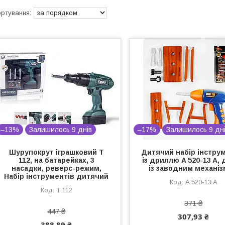
–13%
Залишилось 9 днів
–17%
Залишилось 9 дн
Шурупокрут іграшковий T
Дитячий набір інстру
112, на батарейках, 3
із дриллю A 520-13 A,
насадки, реверс-режим,
із заводним механі
Набір інструментів дитячий
A 520-13 A
T 112
371 ₴
447 ₴
307,93 ₴
388,89 ₴