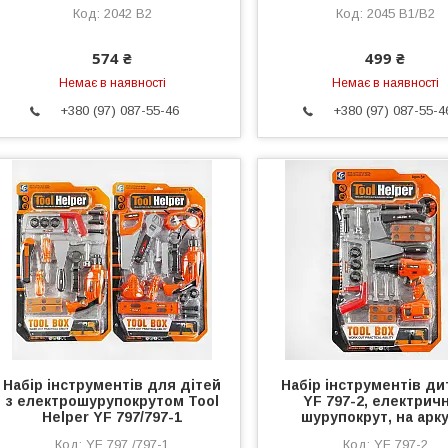
2042 В2
2045 В1/В2
574 ₴
499 ₴
Немає в наявності
Немає в наявності
+380 (97) 087-55-46
+380 (97) 087-55-4
Набір інструментів для дітей
Набір інструментів д
з електрошурупокрутом Tool
YF 797-2, електрич
Helper YF 797/797-1
шурупокрут, на арку
YF 797 /797-1
YF 797-2