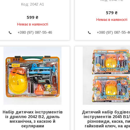
2042 А1
579 ₴
599 ₴
Немає в наявності
Немає в наявності
+380 (97) 087-55-46
+380 (97) 087-55-4
Набір дитячих інструментів
Дитячий набір будіве
із дриллю 2042 В2, дриль
інструментів 2045 В1/
механічна, з каскою й
різновиди, каска, пи
окулярами
гайковий ключ, на ар