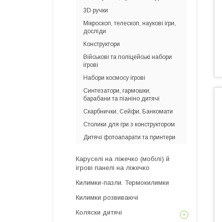
3D ручки
Мікроскоп, телескоп, наукові ігри,
досліди
Конструктори
Військові та поліцейські набори
ігрові
Набори космосу ігрові
Синтезатори, гармошки,
барабани та піаніно дитячі
Скарбнички, Сейфи, Банкомати
Столики для гри з конструктором
Дитячі фотоапарати та принтери
Каруселі на ліжечко (мобілі) й
ігрові панелі на ліжечко
Килимки-пазли. Термокилимки
Килимки розвиваючі
Коляски дитячі