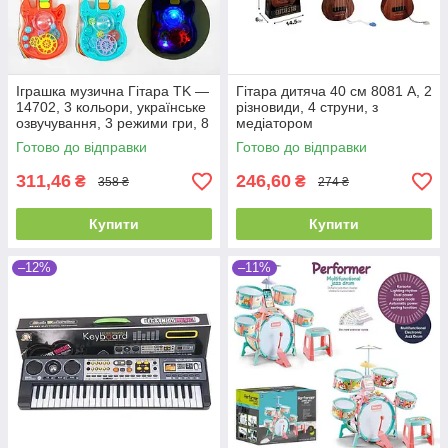
Іграшка музична Гітара TK —
Гітара дитяча 40 см 8081 A, 2
14702, 3 кольори, українське
різновиди, 4 струни, з
озвучування, 3 режими гри, 8
медіатором
пісень, піаніно
Готово до відправки
Готово до відправки
311,46
246,60
₴
₴
358 ₴
274 ₴
Купити
Купити
–12%
–11%