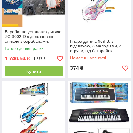
Барабанна установка дитяча
ZG 3002-D з додатковою
стійкою з барабанами,
Гітара дитяча 969 B, з
65х38х74 см, барабанні
підсвіткою, 8 мелодіями, 4
Готово до відправки
палички, стільчик
струни, від батарейок
1 746,54
Немає в наявності
₴
1 878 ₴
374
₴
Купити