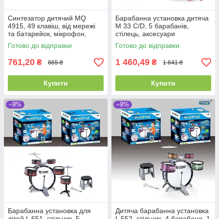
Синтезатор дитячий MQ
Барабанна установка дитяча
4915, 49 клавіш, від мережі
M 33 C/D, 5 барабанів,
та батарейок, мікрофон,
стілець, аксесуари
роз'єм для навушників
Готово до відправки
Готово до відправки
761,20
1 460,49
₴
₴
865 ₴
1 641 ₴
Купити
Купити
–9%
–9%
Барабанна установка для
Дитяча барабанна установка
дітей L 651, стільчик, 5
L 552, стільчик, 4 барабани, 1