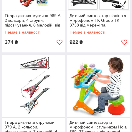
Гітара дитяча музична 969 A,
Дитячий синтезатор піаніно з
2 кольори, 4 струни,
мікрофоном TK Group TK
підсвічування, 8 мелодій, від
3738 від мережі та
батарейок
батарейок, 37 клавіш, 8 тонів
Немає в наявності
Немає в наявності
374
922
₴
₴
Гітара дитяча зі струнами
Дитячий синтезатор із
979 A, 2 кольори,
мікрофоном і стільчиком Hola
підсвічування, 7 мелодій, 4
669, 37 клавіш, від мережі,