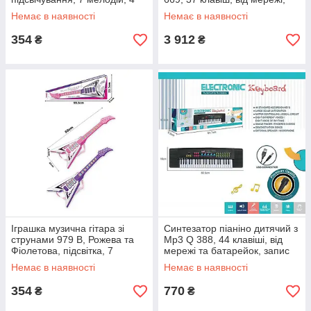
струни, від батарейок
дитячий піаніно-синтезатор
Немає в наявності
Немає в наявності
354
3 912
₴
₴
Іграшка музична гітара зі
Синтезатор піаніно дитячий з
струнами 979 B, Рожева та
Mp3 Q 388, 44 клавіші, від
Фіолетова, підсвітка, 7
мережі та батарейок, запис
мелодій, 4 струни
звуку, з мікрофоном
Немає в наявності
Немає в наявності
354
770
₴
₴