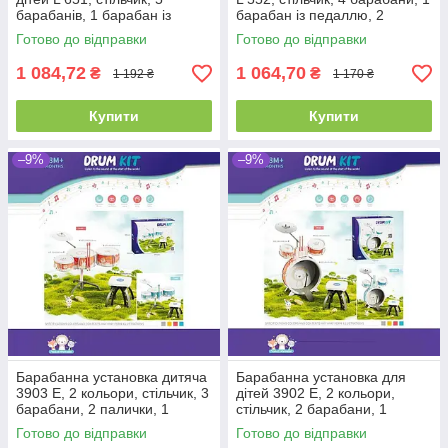
барабанів, 1 барабан із
барабан із педаллю, 2
педаллю, 2 палички, 2
палички, 1 металевий
Готово до відправки
Готово до відправки
металеві диски
1 084,72
1 064,70
₴
₴
1 192 ₴
1 170 ₴
Купити
Купити
–9%
–9%
Барабанна установка дитяча
Барабанна установка для
3903 E, 2 кольори, стільчик, 3
дітей 3902 E, 2 кольори,
барабани, 2 палички, 1
стільчик, 2 барабани, 1
металевий диск
барабан із педаллю, 2
Готово до відправки
Готово до відправки
палички, 1