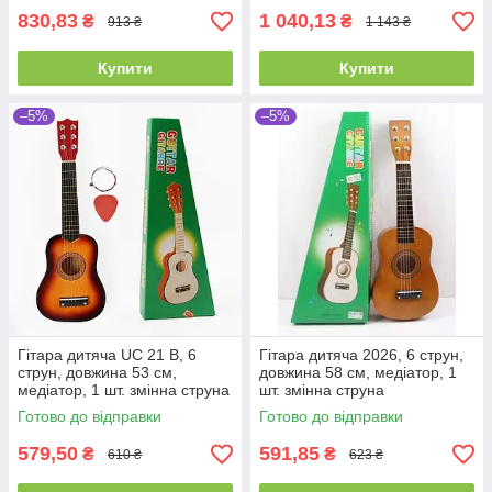
830,83
1 040,13
₴
₴
913 ₴
1 143 ₴
Купити
Купити
–5%
–5%
Гітара дитяча UC 21 B, 6
Гітара дитяча 2026, 6 струн,
струн, довжина 53 см,
довжина 58 см, медіатор, 1
медіатор, 1 шт. змінна струна
шт. змінна струна
Готово до відправки
Готово до відправки
579,50
591,85
₴
₴
610 ₴
623 ₴