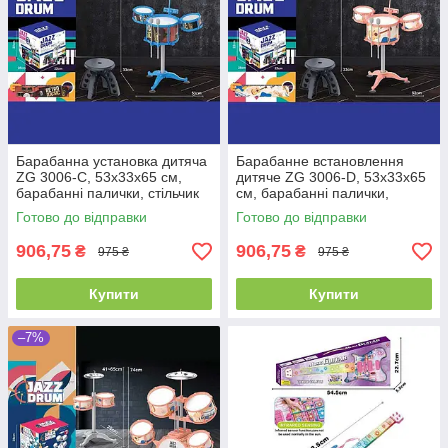
Барабанна установка дитяча
Барабанне встановлення
ZG 3006-C, 53х33х65 см,
дитяче ZG 3006-D, 53х33х65
барабанні палички, стільчик
см, барабанні палички,
стільчик
Готово до відправки
Готово до відправки
906,75
906,75
₴
₴
975 ₴
975 ₴
Купити
Купити
–7%