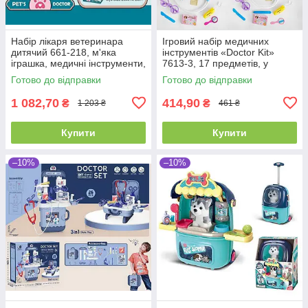
Набір лікаря ветеринара
Ігровий набір медичних
дитячий 661-218, м'яка
інструментів «Doctor Kit»
іграшка, медичні інструменти,
7613-3, 17 предметів, у
стійка
валізі, 2 кольори
Готово до відправки
Готово до відправки
1 082,70
414,90
₴
₴
1 203 ₴
461 ₴
Купити
Купити
–10%
–10%