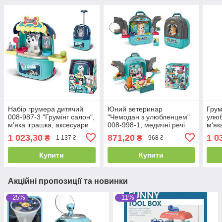
Набір грумера дитячий
Юний ветеринар
Грум
008-987-3 "Грумінг салон",
"Чемодан з улюбленцем"
улюб
м'яка іграшка, аксесуари
008-998-1, медичні речі
м'як
поли
1 023,30
871,20
1 0
₴
₴
1 137 ₴
968 ₴
Купити
Купити
Акційні пропозиції та новинки
–25%
–11%