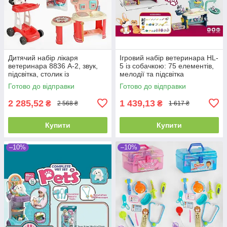
Дитячий набір лікаря
Ігровий набір ветеринара HL-
ветеринара 8836 A-2, звук,
5 із собачкою: 75 елементів,
підсвітка, столик із
мелодії та підсвітка
поличками, візок, переноска,
Готово до відправки
Готово до відправки
собачка
2 285,52
1 439,13
₴
₴
2 568 ₴
1 617 ₴
Купити
Купити
–10%
–10%