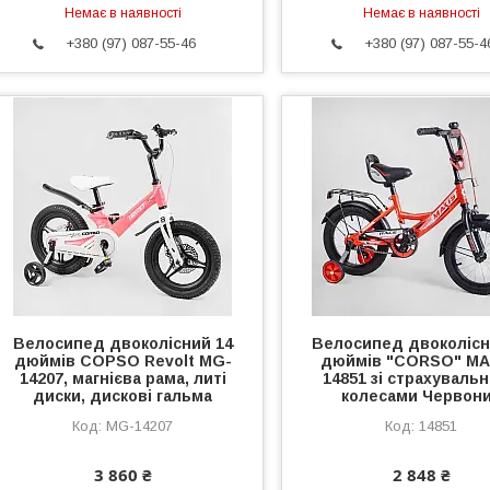
Немає в наявності
Немає в наявності
+380 (97) 087-55-46
+380 (97) 087-55-4
Велосипед двоколісний 14
Велосипед двоколісн
дюймів COPSO Revolt MG-
дюймів "CORSO" MA
14207, магнієва рама, литі
14851 зі страхуваль
диски, дискові гальма
колесами Червон
MG-14207
14851
3 860 ₴
2 848 ₴