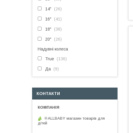
14"
26
16"
41
18"
38
20"
26
Надувні колеса
True
136
Да
9
КОНТАКТИ
🌞ALLBABY магазин товарів для
дітей