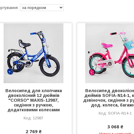
Велосипед для хлопчика
Велосипед двоколісн
двоколісний 12 дюймів
дюймів SOFIA-N14-1, 
"CORSO" MAXIS-12987,
дзвіночок, сидіння з р
сидіння з ручкою,
дод. колеса, багаж
додатковими колесами
SOFIA-N14-1
12987
3 068 ₴
2 769 ₴