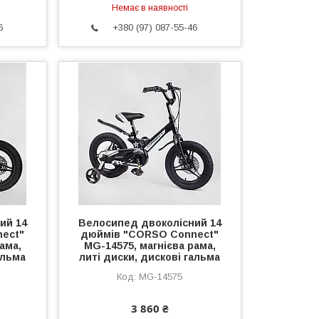
Немає в наявності
6
+380 (97) 087-55-46
ий 14
Велосипед двоколісний 14
ect"
дюймів "CORSO Connect"
ама,
MG-14575, магнієва рама,
альма
литі диски, дискові гальма
MG-14575
3 860 ₴