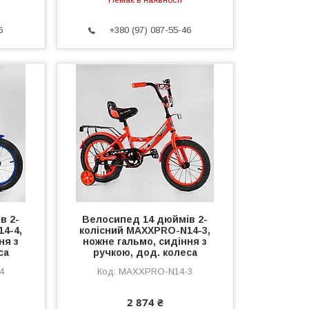
Немає в наявності
6
+380 (97) 087-55-46
в 2-
Велосипед 14 дюймів 2-
4-4,
колісний MAXXPRO-N14-3,
ня з
ножне гальмо, сидіння з
са
ручкою, дод. колеса
4
MAXXPRO-N14-3
2 874 ₴