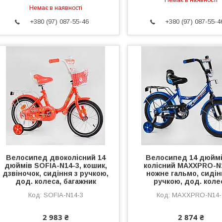
Немає в наявності
Немає в наявності
+380 (97) 087-55-46
+380 (97) 087-55-4
Велосипед двоколісний 14
Велосипед 14 дюймі
дюймів SOFIA-N14-3, кошик,
колісний MAXXPRO-N1
дзвіночок, сидіння з ручкою,
ножне гальмо, сидін
дод. колеса, багажник
ручкою, дод. коле
SOFIA-N14-3
MAXXPRO-N14-
2 983 ₴
2 874 ₴