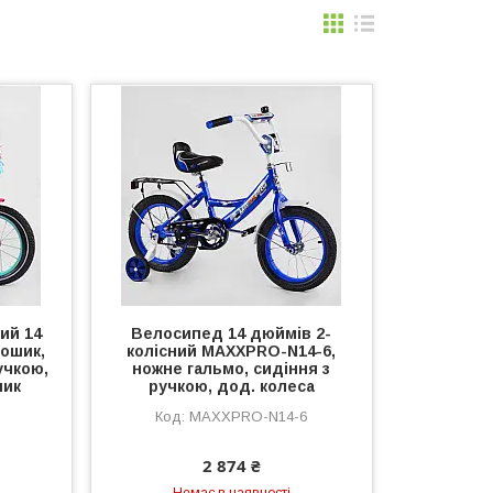
ий 14
Велосипед 14 дюймів 2-
кошик,
колісний MAXXPRO-N14-6,
учкою,
ножне гальмо, сидіння з
ник
ручкою, дод. колеса
MAXXPRO-N14-6
2 874 ₴