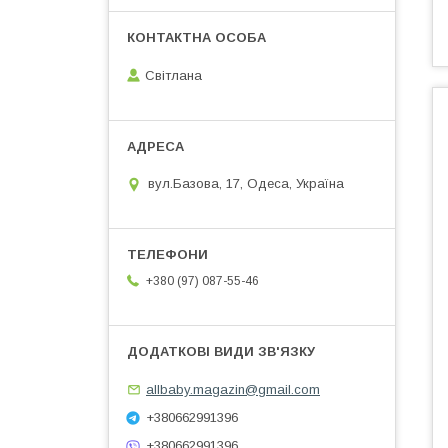
Світлана
вул.Базова, 17, Одеса, Україна
+380 (97) 087-55-46
allbaby.magazin@gmail.com
+380662991396
+380662991396