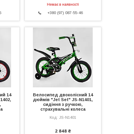
Немає в наявності
6
+380 (97) 087-55-46
ий 14
Велосипед двоколісний 14
1402,
дюймів "Jet Set" JS-N1401,
,
сидіння з ручкою,
са
страхувальні колеса
JS-N1401
2 848 ₴