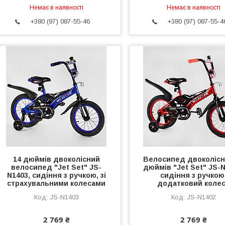
Немає в наявності
Немає в наявності
+380 (97) 087-55-46
+380 (97) 087-55-4
14 дюймів двоколісний
Велосипед двоколісн
велосипед "Jet Set" JS-
дюймів "Jet Set" JS-N
N1403, сидіння з ручкою, зі
сидіння з ручкою
страхувальними колесами
додатковий коле
JS-N1403
JS-N1402
2 769 ₴
2 769 ₴