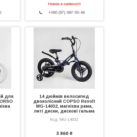
Немає в наявності
6
+380 (97) 087-55-46
ий для
14 дюймів велосипед
 CORSO
двоколісний COPSO Revolt
нієва
MG-14032, магнієва рама,
литі диски, дискові гальма
MG-14032
3 860 ₴