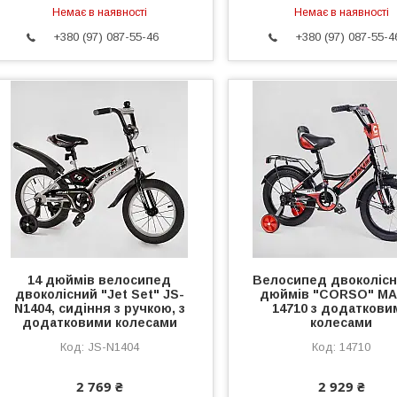
Немає в наявності
Немає в наявності
+380 (97) 087-55-46
+380 (97) 087-55-4
14 дюймів велосипед
Велосипед двоколісн
двоколісний "Jet Set" JS-
дюймів "CORSO" MA
N1404, сидіння з ручкою, з
14710 з додаткови
додатковими колесами
колесами
JS-N1404
14710
2 769 ₴
2 929 ₴