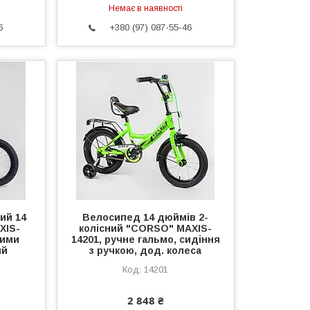
Немає в наявності
6
+380 (97) 087-55-46
ий 14
Велосипед 14 дюймів 2-
XIS-
колісний "CORSO" MAXIS-
ними
14201, ручне гальмо, сидіння
ий
з ручкою, дод. колеса
14201
2 848 ₴