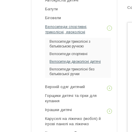
Автокрісла дитячі
Батути
Біговели
Велосипеди спортивні,
триколісні, двоколісні
Велосипеди триколісні з
батьківською ручкою
Велосипеди спортивні
Велосипеди двоколісні дитячі
Велосипеди триколісні без
батьківської ручки
Верхній одяг дитячий
Горщики дитячі та гірки для
купання
Іграшки дитячі
Каруселі на ліжечко (мобілі) й
ігрові панелі на ліжечко