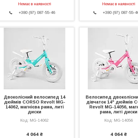
Немає в наявності
Немає в наявності
+380 (97) 087-55-46
+380 (97) 087-55-4
Двоколісний велосипед 14
Велосипед двоколісн
дюймів CORSO Revolt MG-
дівчаток 14" дюймів
14062, магнієва рама, литі
Revolt MG-14056, маг
диски
рама, литі диски
MG-14062
MG-14056
4 064 ₴
4 064 ₴