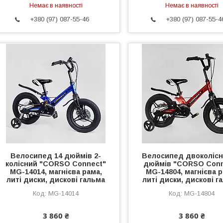
Немає в наявності
Немає в наявності
+380 (97) 087-55-46
+380 (97) 087-55-4
Велосипед 14 дюймів 2-
Велосипед двоколісн
колісний "CORSO Connect"
дюймів "CORSO Conn
MG-14014, магнієва рама,
MG-14804, магнієва р
литі диски, дискові гальма
литі диски, дискові г
MG-14014
MG-14804
3 860 ₴
3 860 ₴