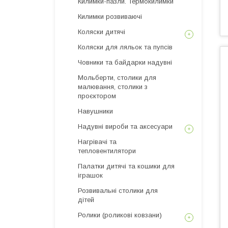
Килимки-пазли. Термокилимки
Килимки розвиваючі
Коляски дитячі
Коляски для ляльок та пупсів
Човники та байдарки надувні
Мольберти, столики для
малювання, столики з
проєктором
Навушники
Надувні вироби та аксесуари
Нагрівачі та
тепловентилятори
Палатки дитячі та кошики для
іграшок
Розвивальні столики для
дітей
Ролики (роликові ковзани)