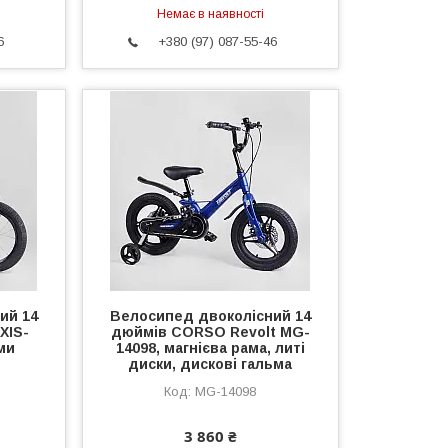
Немає в наявності
6
+380 (97) 087-55-46
ий 14
Велосипед двоколісний 14
XIS-
дюймів CORSO Revolt MG-
ми
14098, магнієва рама, литі
диски, дискові гальма
MG-14098
3 860 ₴