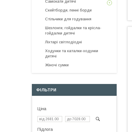
Самокати дитячі
Скейтборди, пенні борди
Стільчики для годування
Шезлонги, гойдалки та крісла-
гойдалки дитячі
Ліхтарі світлодіодні
Ходунки та каталки-ходунки
дитячі
Жіночі сумки
ФІЛЬТРИ
Ціна
Підлога