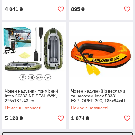
4 041
895
₴
₴
Човен надувний тримісний
Човен надувний із веслами
Intex 66333 NP SEAHAWK,
та насосом Intex 58331
295x137x43 см
EXPLORER 200, 185х94х41
см, з надувним дном
Немає в наявності
Немає в наявності
5 120
1 074
₴
₴