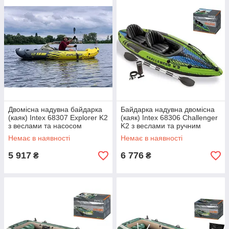
Двомісна надувна байдарка
Байдарка надувна двомісна
(каяк) Intex 68307 Explorer K2
(каяк) Intex 68306 Challenger
з веслами та насосом
K2 з веслами та ручним
(312*91 см)
насосом, 351 х 76 см
Немає в наявності
Немає в наявності
5 917
6 776
₴
₴