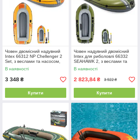
Човен двомісний надувний
Човен надувний двомісний
Intex 66312 NP Chellenger 2
Intex для риболовлі 66332
Set, з веслами та насосом,
SEAHAWK 2, з веслами та
236х114х41 см, для
насосом, 236x114x41 см
В наявності
В наявності
риболовлі
3 348
2 823,84
₴
₴
3 922 ₴
Купити
Купити