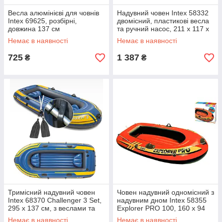
Весла алюмінієві для човнів
Надувний човен Intex 58332
Intex 69625, розбірні,
двомісний, пластикові весла
довжина 137 см
та ручний насос, 211 х 117 х
41 см
Немає в наявності
Немає в наявності
725
1 387
₴
₴
Тримісний надувний човен
Човен надувний одномісний з
Intex 68370 Challenger 3 Set,
надувним дном Intex 58355
295 х 137 см, з веслами та
Explorer PRO 100, 160 х 94
насосом. 3-камерна
см
Немає в наявності
Немає в наявності