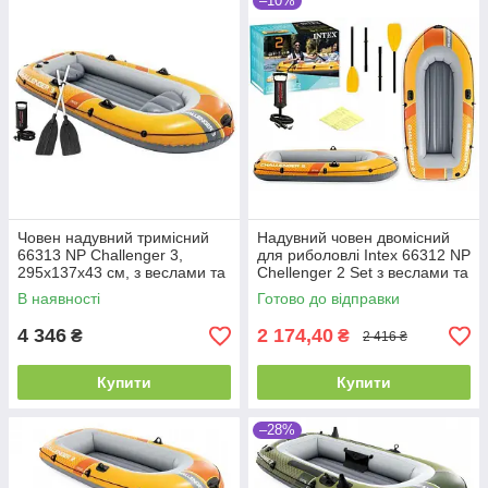
–10%
Човен надувний тримісний
Надувний човен двомісний
66313 NP Challenger 3,
для риболовлі Intex 66312 NP
295х137х43 см, з веслами та
Chellenger 2 Set з веслами та
насосом
насосом, 236х114х41 см
В наявності
Готово до відправки
4 346
2 174,40
₴
₴
2 416 ₴
Купити
Купити
–28%