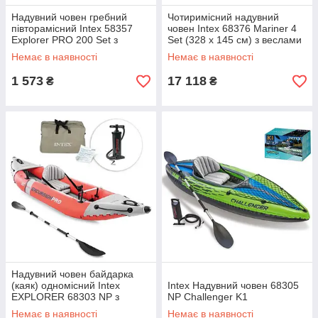
Надувний човен гребний
Чотиримісний надувний
півторамісний Intex 58357
човен Intex 68376 Mariner 4
Explorer PRO 200 Set з
Set (328 х 145 см) з веслами
веслами та насосом
та насосом
Немає в наявності
Немає в наявності
(196*102*33 см)
1 573
17 118
₴
₴
Надувний човен байдарка
(каяк) одномісний Intex
Intex Надувний човен 68305
EXPLORER 68303 NP з
NP Challenger K1
алюмінієвими віслами та
Немає в наявності
Немає в наявності