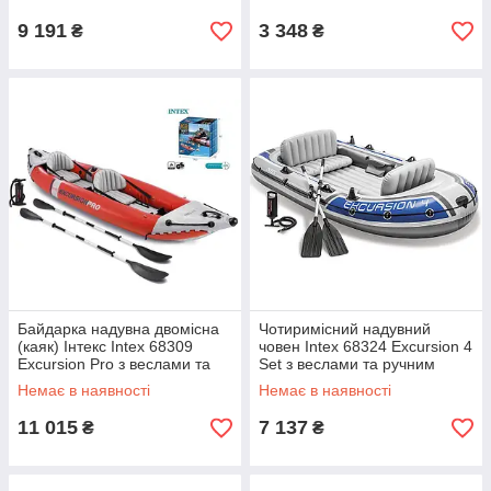
насосом (305 х 91)
9 191
3 348
₴
₴
Байдарка надувна двомісна
Чотиримісний надувний
(каяк) Інтекс Intex 68309
човен Intex 68324 Excursion 4
Excursion Pro з веслами та
Set з веслами та ручним
насосом, 384 х 94 см
насосом, 315 х 165 см
Немає в наявності
Немає в наявності
11 015
7 137
₴
₴