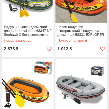
Надувний човен двомісний
Човен надувний
для риболовлі Intex 68347 NP
півторамісний з надувним
Seahawk 2 Set з веслами та
дном Intex 58331 EXPLORER
насосом
200 з веслами та насосом,
Немає в наявності
Немає в наявності
185х94х41 см
2 873
1 012
₴
₴