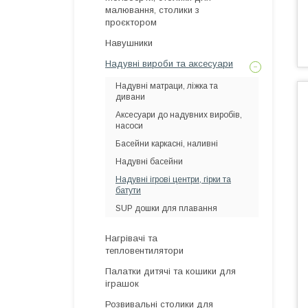
малювання, столики з
проєктором
Навушники
Надувні вироби та аксесуари
Надувні матраци, ліжка та
дивани
Аксесуари до надувних виробів,
насоси
Басейни каркасні, наливні
Надувні басейни
Надувні ігрові центри, гірки та
батути
SUP дошки для плавання
Нагрівачі та
тепловентилятори
Палатки дитячі та кошики для
іграшок
Розвивальні столики для