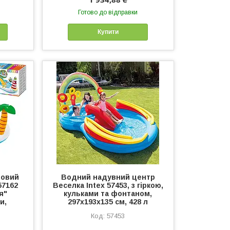
Готово до відправки
Купити
ровий
Водний надувний центр
57162
Веселка Intex 57453, з гіркою,
я"
кульками та фонтаном,
и,
297х193х135 см, 428 л
57453