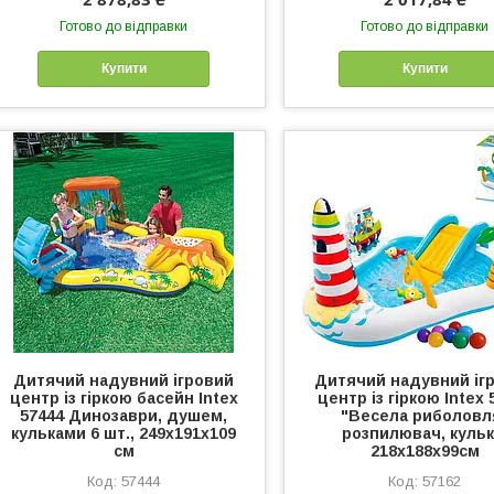
Готово до відправки
Готово до відправки
Купити
Купити
Дитячий надувний ігровий
Дитячий надувний іг
центр із гіркою басейн Intex
центр із гіркою Intex 
57444 Динозаври, душем,
"Весела риболовл
кульками 6 шт., 249х191х109
розпилювач, кульк
см
218x188x99см
57444
57162