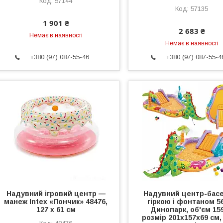
57144
57135
1 901 ₴
2 683 ₴
Немає в наявності
Немає в наявності
+380 (97) 087-55-46
+380 (97) 087-55-4
Надувний ігровий центр —
Надувний центр-басе
манеж Intex «Пончик» 48476,
гіркою і фонтаном 5
127 x 61 см
Динопарк, об'єм 159
розмір 201x157x69 см,