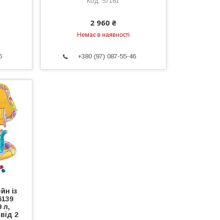
57161
2 960 ₴
Немає в наявності
6
+380 (97) 087-55-46
йн із
6139
 л,
 від 2