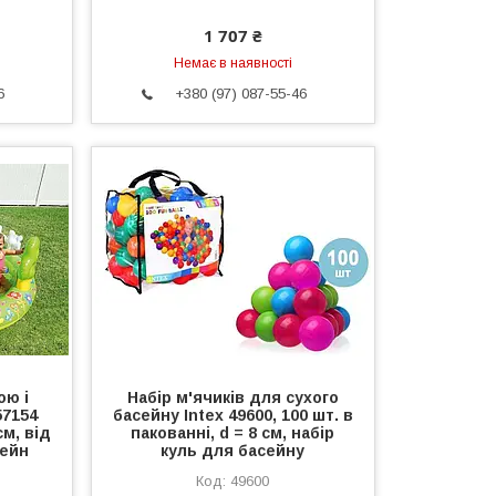
1 707 ₴
Немає в наявності
6
+380 (97) 087-55-46
ою і
Набір м'ячиків для сухого
57154
басейну Intex 49600, 100 шт. в
см, від
пакованні, d = 8 см, набір
сейн
куль для басейну
49600