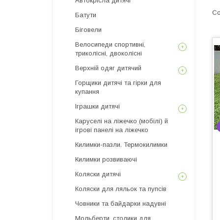
Автокрісла дитячі
Батути
Біговели
Велосипеди спортивні,
триколісні, двоколісні
Верхній одяг дитячий
Горщики дитячі та гірки для
купання
Іграшки дитячі
Каруселі на ліжечко (мобілі) й
ігрові панелі на ліжечко
Килимки-пазли. Термокилимки
Килимки розвиваючі
Коляски дитячі
Коляски для ляльок та пупсів
Човники та байдарки надувні
Мольберти, столики для