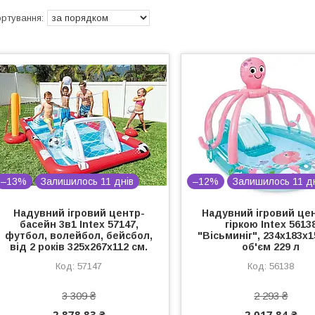
–13%
Залишилось 11 днів
–12%
Залишилось 11 д
Надувний ігровий центр-
Надувний ігровий цен
басейн 3в1 Intex 57147,
гіркою Intex 5613
футбол, волейбол, бейсбол,
"Вісьминіг", 234х183х1
від 2 років 325х267х112 см.
об'єм 229 л
57147
56138
3 309 ₴
2 293 ₴
2 878,83 ₴
2 017,84 ₴