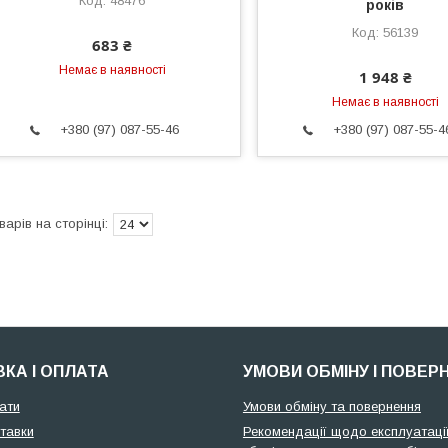
48476
років
56139
683 ₴
Немає в наявності
1 948 ₴
Немає в наявності
+380 (97) 087-55-46
+380 (97) 087-55-4
КА І ОПЛАТА
УМОВИ ОБМІНУ І ПОВЕР
ати
Умови обміну та повернення
тавки
Рекомендації щодо експлуатації