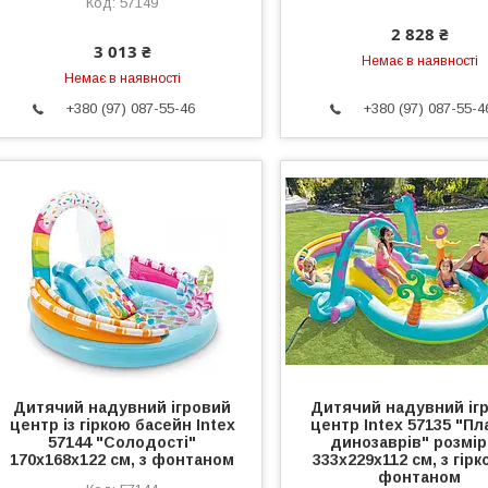
57149
2 828 ₴
3 013 ₴
Немає в наявності
Немає в наявності
+380 (97) 087-55-46
+380 (97) 087-55-4
Дитячий надувний ігровий
Дитячий надувний іг
центр із гіркою басейн Intex
центр Intex 57135 "Пл
57144 "Солодості"
динозаврів" розмі
170x168x122 см, з фонтаном
333х229х112 см, з гірк
фонтаном