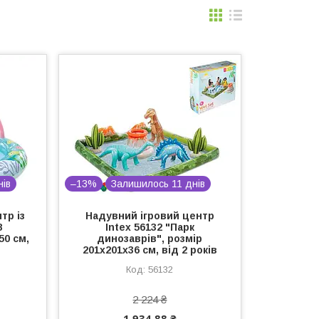
нів
–13%
Залишилось 11 днів
тр із
Надувний ігровий центр
8
Intex 56132 "Парк
50 см,
динозаврів", розмір
201x201x36 см, від 2 років
56132
2 224 ₴
1 934,88 ₴