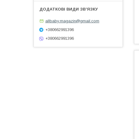
allbaby.magazin@gmail.com
+380662991396
+380662991396