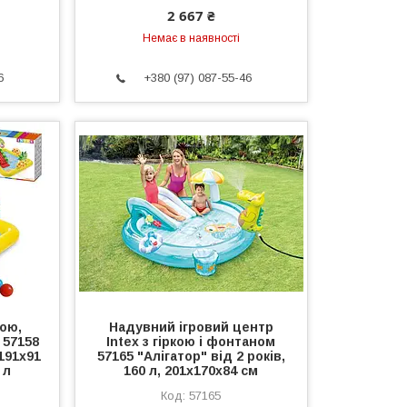
2 667 ₴
Немає в наявності
6
+380 (97) 087-55-46
кою,
Надувний ігровий центр
 57158
Intex з гіркою і фонтаном
191x91
57165 "Алігатор" від 2 років,
 л
160 л, 201х170х84 см
57165