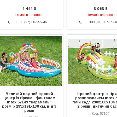
1 441 ₴
3 063 ₴
Немає в наявності
Немає в наявності
+380 (97) 087-55-46
+380 (97) 087-55-4
Великий водний ігровий
Ігровий центр із гірк
центр із гіркою і фонтаном
розпилювачем Intex 
Intex 57149 "Карамель"
"Мій сад" 290х180х104 
розмір 295х191х130 см, від 3
2 років, дитячий ба
років
57154