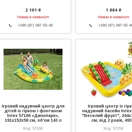
2 101 ₴
1 884 ₴
Немає в наявності
Немає в наявності
+380 (97) 087-55-46
+380 (97) 087-55-4
Ігровий надувний центр для
Ігровий центр із гір
дітей із гіркою і фонтаном
надувний басейн Intex
Intex 57166 «Динопарк»,
"Веселий фрукт", 244x
191х152х58 см, об'єм 143 л
см, від 2 років, 493
57166
57158