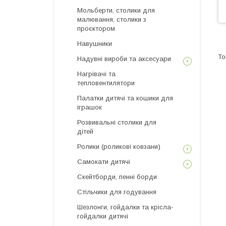
Мольберти, столики для
малювання, столики з
проєктором
Навушники
Надувні вироби та аксесуари
Нагрівачі та
тепловентилятори
Палатки дитячі та кошики для
іграшок
Розвивальні столики для
дітей
Ролики (роликові ковзани)
Самокати дитячі
Скейтборди, пенні борди
Стільчики для годування
Шезлонги, гойдалки та крісла-
гойдалки дитячі