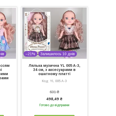
нів
–21%
Залишилось 10 днів
оссям
Лялька музична YL 005 A-3,
зі
34 см, з аксесуарами в
вими
ошатному платті
рами
YL 005 A-3
631 ₴
498,49 ₴
Готово до відправки