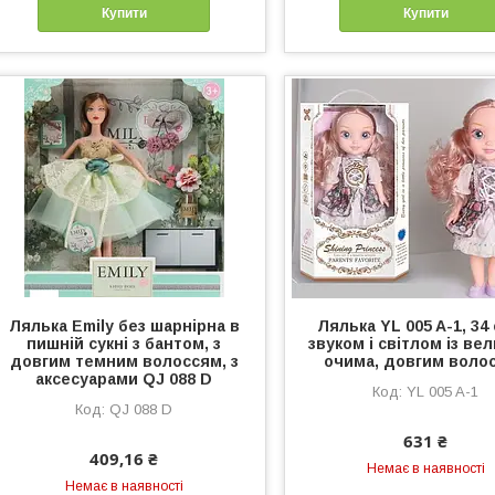
Купити
Купити
Лялька Emily без шарнірна в
Лялька YL 005 A-1, 34 
пишній сукні з бантом, з
звуком і світлом із ве
довгим темним волоссям, з
очима, довгим воло
аксесуарами QJ 088 D
YL 005 A-1
QJ 088 D
631 ₴
409,16 ₴
Немає в наявності
Немає в наявності