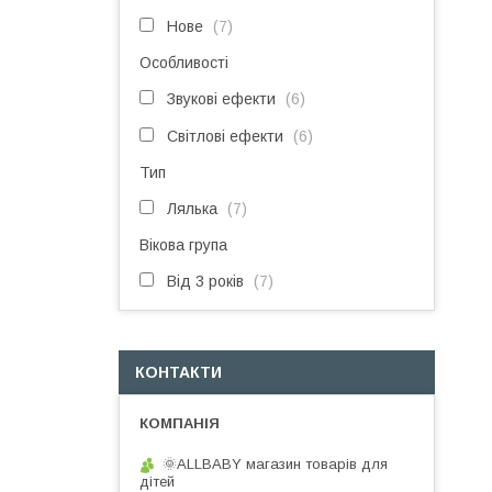
Нове
7
Особливості
Звукові ефекти
6
Світлові ефекти
6
Тип
Лялька
7
Вікова група
Від 3 років
7
КОНТАКТИ
🌞ALLBABY магазин товарів для
дітей