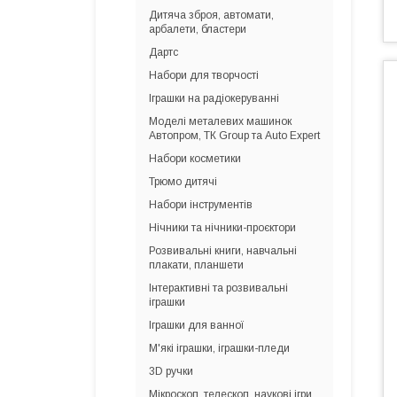
Дитяча зброя, автомати,
арбалети, бластери
Дартс
Набори для творчості
Іграшки на радіокеруванні
Моделі металевих машинок
Автопром, ТК Group та Auto Expert
Набори косметики
Трюмо дитячі
Набори інструментів
Нічники та нічники-проєктори
Розвивальні книги, навчальні
плакати, планшети
Інтерактивні та розвивальні
іграшки
Іграшки для ванної
М'які іграшки, іграшки-пледи
3D ручки
Мікроскоп, телескоп, наукові ігри,