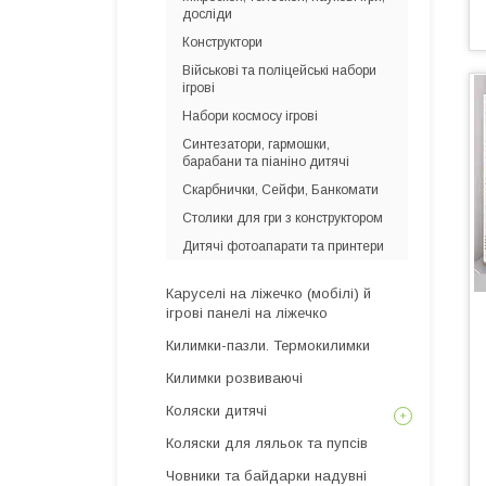
досліди
Конструктори
Військові та поліцейські набори
ігрові
Набори космосу ігрові
Синтезатори, гармошки,
барабани та піаніно дитячі
Скарбнички, Сейфи, Банкомати
Столики для гри з конструктором
Дитячі фотоапарати та принтери
Каруселі на ліжечко (мобілі) й
ігрові панелі на ліжечко
Килимки-пазли. Термокилимки
Килимки розвиваючі
Коляски дитячі
Коляски для ляльок та пупсів
Човники та байдарки надувні