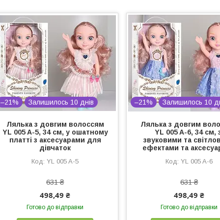
–21%
Залишилось 10 днів
–21%
Залишилось 10 д
Лялька з довгим волоссям
Лялька з довгим вол
YL 005 A-5, 34 см, у ошатному
YL 005 A-6, 34 см, 
платті з аксесуарами для
звуковими та світло
дівчаток
ефектами та аксесуа
YL 005 A-5
YL 005 A-6
631 ₴
631 ₴
498,49 ₴
498,49 ₴
Готово до відправки
Готово до відправки