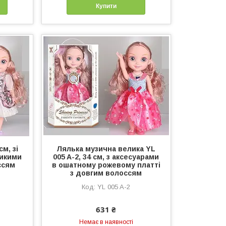
Купити
см, зі
Лялька музична велика YL
ликими
005 A-2, 34 см, з аксесуарами
ссям
в ошатному рожевому платті
з довгим волоссям
YL 005 A-2
631 ₴
Немає в наявності