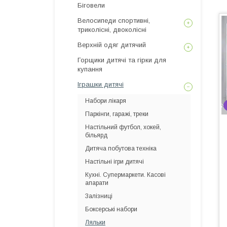
Біговели
Велосипеди спортивні,
триколісні, двоколісні
Верхній одяг дитячий
Горщики дитячі та гірки для
купання
Іграшки дитячі
Набори лікаря
Паркінги, гаражі, треки
Настільний футбол, хокей,
більярд
Дитяча побутова техніка
Настільні ігри дитячі
Кухні. Супермаркети. Касові
апарати
Залізниці
Боксерські набори
Ляльки