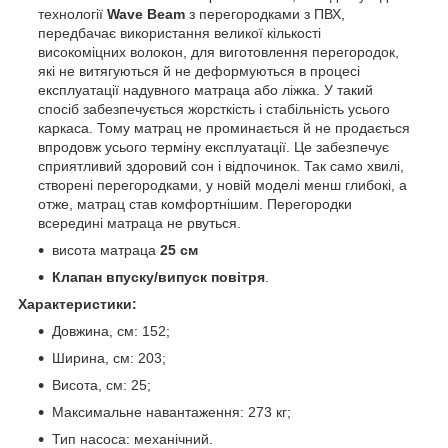
технології
Wave Beam
з перегородками з ПВХ,
передбачає використання великої кількості
високоміцних волокон, для виготовлення перегородок,
які не витягуються й не деформуються в процесі
експлуатації надувного матраца або ліжка. У такий
спосіб забезпечується жорсткість і стабільність усього
каркаса. Тому матрац не проминається й не продається
впродовж усього терміну експлуатації. Це забезпечує
сприятливий здоровий сон і відпочинок. Так само хвилі,
створені перегородками, у новій моделі менш глибокі, а
отже, матрац став комфортнішим. Перегородки
всередині матраца не рвуться.
висота матраца
25 см
Клапан впуску/випуск повітря
.
Характеристики:
Довжина, см: 152;
Ширина, см: 203;
Висота, см: 25;
Максимальне навантаження: 273 кг;
Тип насоса: механічний.