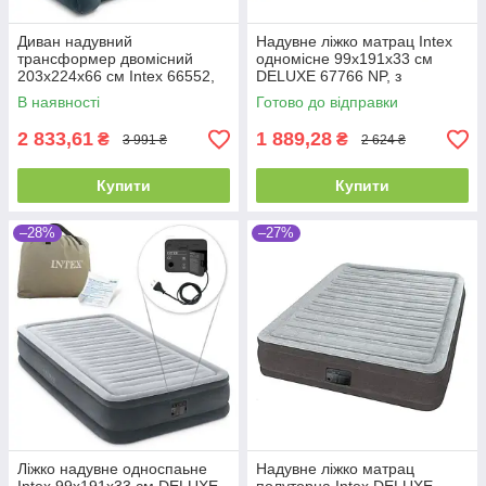
Диван надувний
Надувне ліжко матрац Intex
трансформер двомісний
одномісне 99х191х33 см
203х224х66 см Intex 66552,
DELUXE 67766 NP, з
велюровий, двоспальний
вбудованим насосом 220V
В наявності
Готово до відправки
2 833,61
1 889,28
₴
₴
3 991 ₴
2 624 ₴
Купити
Купити
–28%
–27%
Ліжко надувне односпаьне
Надувне ліжко матрац