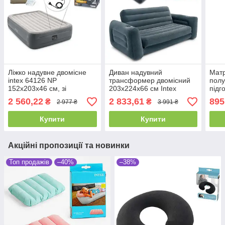
Ліжко надувне двомісне
Диван надувний
Мат
intex 64126 NP
трансформер двомісний
полу
152х203х46 см, зі
203х224х66 см Intex
підг
вбудованим електричним
66552, велюровий,
чорн
2 560,22
2 833,61
895
₴
₴
2 977 ₴
3 991 ₴
насосом 220V
двоспальний
наду
одн
Купити
Купити
Акційні пропозиції та новинки
Топ продажів
–40%
–38%