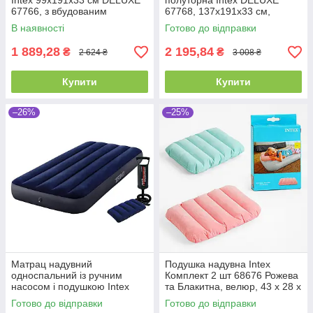
Intex 99х191х33 см DELUXE
полуторна Intex DELUXE
67766, з вбудованим
67768, 137х191х33 см,
насосом 220V
велюровий, з вбудованим
В наявності
Готово до відправки
насосом 220V
1 889,28
2 195,84
₴
₴
2 624 ₴
3 008 ₴
Купити
Купити
–26%
–25%
Матрац надувний
Подушка надувна Intex
односпальний із ручним
Комплект 2 шт 68676 Рожева
насосом і подушкою Intex
та Блакитна, велюр, 43 х 28 х
64756, одномісний,
9 см,
Готово до відправки
Готово до відправки
велюровий, 76х191х25см