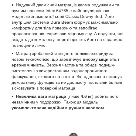
Надувний двомісний матрац із двома подушками та
ручним насосом Intex 64765 є найпопулярнішою
моделлю знаменитої серії Classic Downy Bed. Його
внутрішня система
Dura Beam
формує максимально
комфортну для тіла поверхню та запобігає
продавлюванню, сприяючи міцному сну. А подушки, які
входять до комплекту, перетворюють його на справжнє
повноцінне ліжко.
Матрац зроблений із міцного полівінілхлориду за
новою технологією, що забезпечує
високу міцність і
ергономічність
. Верхня частина та обидві подушки
виготовлені з використанням водонепроникного
флокування, схожого на велюр. Він одночасно виконує
декоративну функцію та не дає змогу постільній білизні
зісковзувати з поверхні матраца.
Невелика вага матраца
(лише
4,6 кг
) робить його
незамінним у подорожах. Також ця модель
укомплектована надійним ручним насосом
.