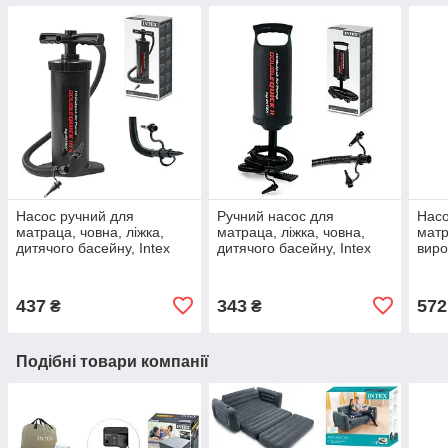
Насос ручний для
Ручний насос для
Насо
матраца, човна, ліжка,
матраца, ліжка, човна,
матр
дитячого басейну, Intex
дитячого басейну, Intex
виро
68605 (об'єм 2,8 л, висота
середній, 68614 (1,7 л, 36
мере
37 см), інтекс
см), інтекс
437
343
572
₴
₴
Подібні товари компанії