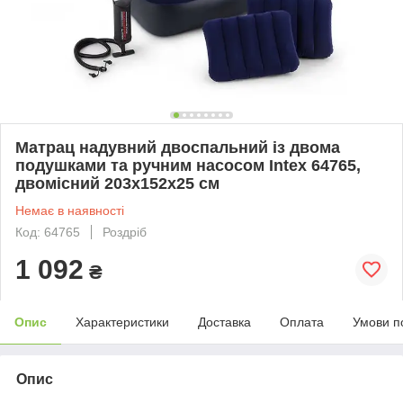
Матрац надувний двоспальний із двома
подушками та ручним насосом Intex 64765,
двомісний 203х152х25 см
Немає в наявності
Код: 64765
Роздріб
1 092
₴
Опис
Характеристики
Доставка
Оплата
Умови п
Опис