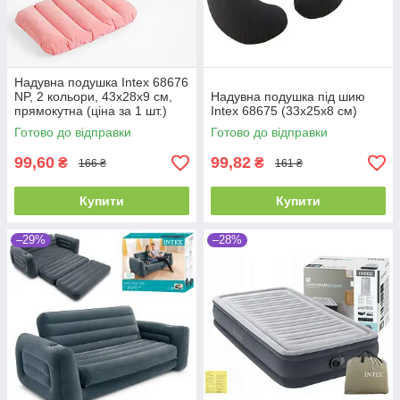
Надувна подушка Intex 68676
NP, 2 кольори, 43х28х9 см,
Надувна подушка під шию
прямокутна (ціна за 1 шт.)
Intex 68675 (33х25х8 см)
Готово до відправки
Готово до відправки
99,60
99,82
₴
₴
166 ₴
161 ₴
Купити
Купити
–29%
–28%