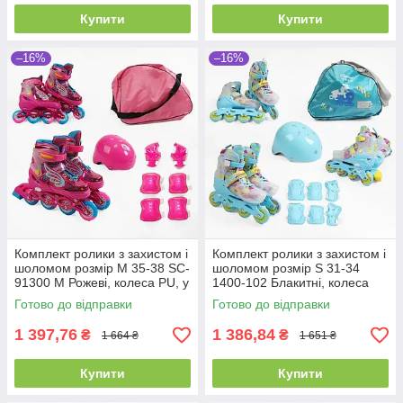
Купити
Купити
–16%
–16%
Комплект ролики з захистом і
Комплект ролики з захистом і
шоломом розмір М 35-38 SC-
шоломом розмір S 31-34
91300 М Рожеві, колеса PU, у
1400-102 Блакитні, колеса
сумці
PU, у сумці
Готово до відправки
Готово до відправки
1 397,76
1 386,84
₴
₴
1 664 ₴
1 651 ₴
Купити
Купити