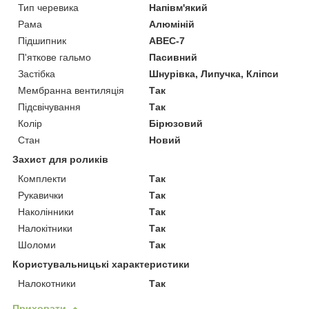
Тип черевика
Напівм'який
Рама
Алюміній
Підшипник
ABEC-7
П'яткове гальмо
Пасивний
Застібка
Шнурівка, Липучка, Кліпси
Мембранна вентиляція
Так
Підсвічування
Так
Колір
Бірюзовий
Стан
Новий
Захист для роликів
Комплекти
Так
Рукавички
Так
Наколінники
Так
Налокітники
Так
Шоломи
Так
Користувальницькі характеристики
Налокотники
Так
Приховати