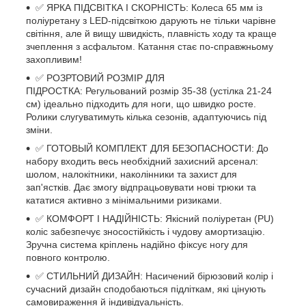
✅ ЯРКА ПІДСВІТКА І СКОРНІСТЬ:
Колеса 65 мм із
поліуретану з LED-підсвіткою дарують не тільки чарівне
світіння, але й вищу швидкість, плавність ходу та краще
зчеплення з асфальтом. Катання стає по-справжньому
захопливим!
✅ РОЗРТОВИЙ РОЗМІР ДЛЯ
ПІДРОСТКА:
Регульований розмір 35-38 (устілка 21-24
см) ідеально підходить для ноги, що швидко росте.
Ролики слугуватимуть кілька сезонів, адаптуючись під
зміни.
✅ ГОТОВЫЙ КОМПЛЕКТ ДЛЯ БЕЗОПАСНОСТИ:
До
набору входить весь необхідний захисний арсенал:
шолом, налокітники, наколінники та захист для
зап'ястків. Дає змогу відпрацьовувати нові трюки та
кататися активно з мінімальними ризиками.
✅ КОМФОРТ І НАДІЙНІСТЬ:
Якісний поліуретан (PU)
коліс забезпечує зносостійкість і чудову амортизацію.
Зручна система кріплень надійно фіксує ногу для
повного контролю.
✅ СТИЛЬНИЙ ДИЗАЙН:
Насичений бірюзовий колір і
сучасний дизайн сподобаються підліткам, які цінують
самовираження й індивідуальність.