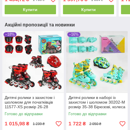
сумці
безш
Купити
Купити
Акційні пропозиції та новинки
–18%
–16%
Дитячі ролики з захистом і
Дитячі ролики в наборі із
шоломом для початківців
захистом і шоломом 30202-М
11577-XS розмір 26-28
розмір 35-38 Бірюзові, колеса
Червоні, колеса PVC,
PU — безшумні
Готово до відправки
Готово до відправки
переставні колеса
1 015,98
1 722
₴
₴
1 239 ₴
2 050 ₴