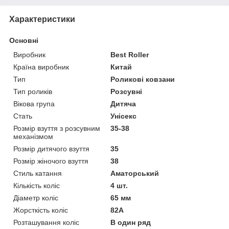
Характеристики
Основні
Виробник
Best Roller
Країна виробник
Китай
Тип
Роликові ковзани
Тип роликів
Розсувні
Вікова група
Дитяча
Стать
Унісекс
Розмір взуття з розсувним
35-38
механізмом
Розмір дитячого взуття
35
Розмір жіночого взуття
38
Стиль катання
Аматорський
Кількість коліс
4 шт.
Діаметр коліс
65 мм
Жорсткість коліс
82А
Розташування коліс
В один ряд