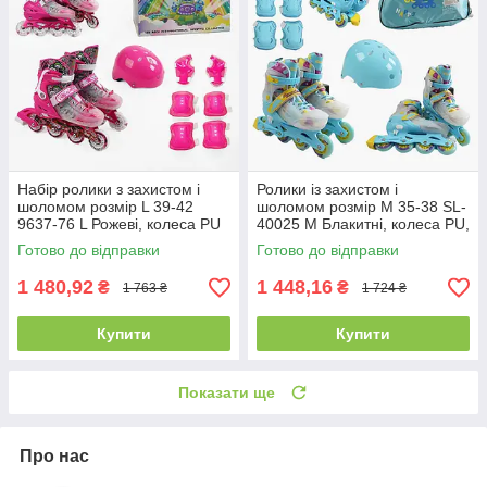
Набір ролики з захистом і
Ролики із захистом і
шоломом розмір L 39-42
шоломом розмір М 35-38 SL-
9637-76 L Рожеві, колеса PU
40025 M Блакитні, колеса PU,
6 см, у сумці
d — 9 см, у сумці
Готово до відправки
Готово до відправки
1 480,92
1 448,16
₴
₴
1 763 ₴
1 724 ₴
Купити
Купити
Показати ще
Про нас