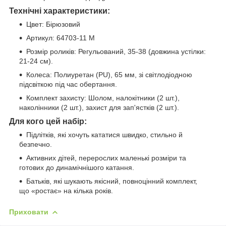
Технічні характеристики:
Цвет:
Бірюзовий
Артикул:
64703-11 М
Розмір роликів:
Регульований, 35-38 (довжина устілки:
21-24 см).
Колеса:
Полиуретан (PU), 65 мм,
зі світлодіодною
підсвіткою під час обертання
.
Комплект захисту:
Шолом, налокітники (2 шт.),
наколінники (2 шт.), захист для зап'ястків (2 шт.).
Для кого цей набір:
Підлітків, які хочуть кататися швидко, стильно й
безпечно.
Активних дітей, перерослих маленькі розміри та
готових до динамічнішого катання.
Батьків, які шукають якісний, повноцінний комплект,
що «ростає» на кілька років.
Приховати