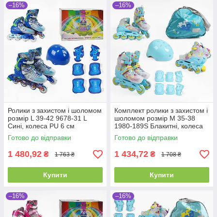
–16%
–16%
Ролики з захистом і шоломом
Комплект ролики з захистом і
розмір L 39-42 9678-31 L
шоломом розмір М 35-38
Сині, колеса PU 6 см
1980-189S Блакитні, колеса
PU, d — 6,5 см, у сумці
Готово до відправки
Готово до відправки
1 480,92
1 434,72
₴
₴
1 763 ₴
1 708 ₴
Купити
Купити
–16%
–16%