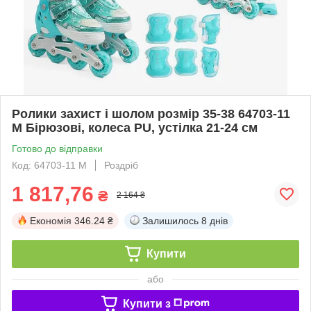
Ролики захист і шолом розмір 35-38 64703-11
М Бірюзові, колеса PU, устілка 21-24 см
Готово до відправки
Код: 64703-11 М
Роздріб
1 817,76
₴
2 164 ₴
Економія
346.24 ₴
Залишилось
8 днів
Купити
або
Купити з