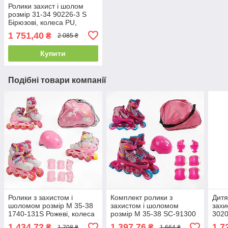
Ролики захист і шолом
розмір 31-34 90226-3 S
Бірюзові, колеса PU,
устілка 17-20 см
1 751,40
₴
2 085 ₴
Купити
Подібні товари компанії
Ролики з захистом і
Комплект ролики з
Дитя
шоломом розмір М 35-38
захистом і шоломом
захи
1740-131S Рожеві, колеса
розмір М 35-38 SC-91300
3020
PU, у сумці
М Рожеві, колеса PU, у
Бірю
1 434,72
1 397,76
1 7
₴
₴
1 708 ₴
1 664 ₴