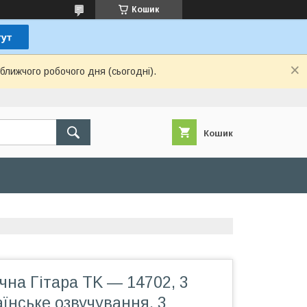
Кошик
ближчого робочого дня (сьогодні).
Кошик
чна Гітара TK — 14702, 3
аїнське озвучування, 3