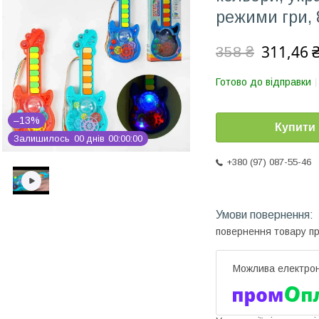
режими гри, 8
311,46 
358 ₴
Готово до відправки
–13%
Купити
Залишилось
0
0
днів
0
0
0
0
0
0
+380 (97) 087-55-46
повернення товару п