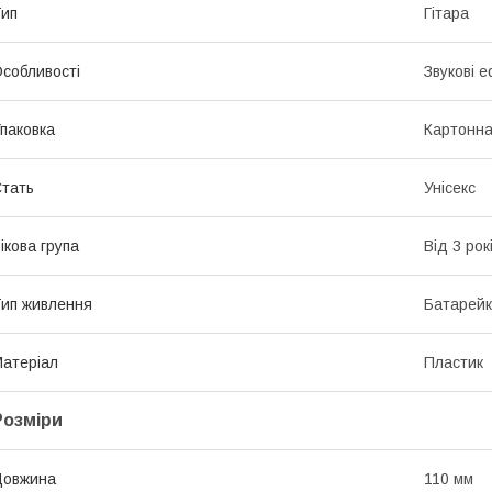
ип
Гітара
собливості
Звукові е
паковка
Картонна
тать
Унісекс
ікова група
Від 3 рок
ип живлення
Батарей
атеріал
Пластик
Розміри
Довжина
110 мм