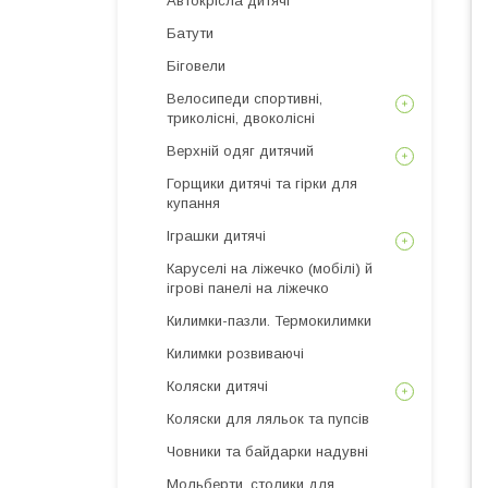
Автокрісла дитячі
Батути
Біговели
Велосипеди спортивні,
триколісні, двоколісні
Верхній одяг дитячий
Горщики дитячі та гірки для
купання
Іграшки дитячі
Каруселі на ліжечко (мобілі) й
ігрові панелі на ліжечко
Килимки-пазли. Термокилимки
Килимки розвиваючі
Коляски дитячі
Коляски для ляльок та пупсів
Човники та байдарки надувні
Мольберти, столики для