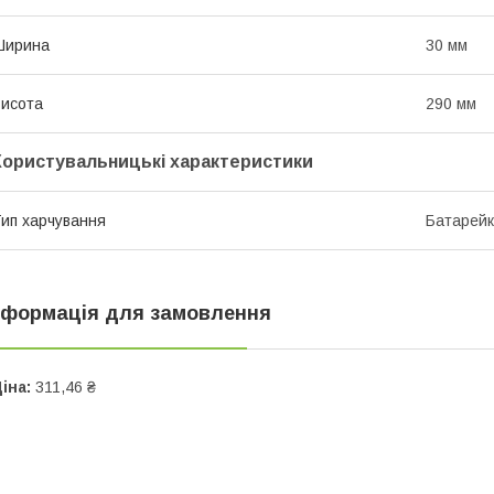
Ширина
30 мм
исота
290 мм
Користувальницькі характеристики
ип харчування
Батарей
нформація для замовлення
іна:
311,46 ₴