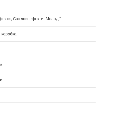
фекти, Світлові ефекти, Мелодії
 коробка
ів
ки