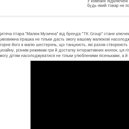
У компанії підключені
будь-який товар не п
итяча гітара "Малюк Музична" від бренда "TK Group" стане ключем у
ивовижна іграшка не тільки дасть змогу вашому малюкові насолод
горне його в магію шестерень, що танцюють, які разом створюють
изайну, різним режимам гри й достатку інтерактивних кнопок, ця гі
могу дітям насолоджуватися не тільки улюбленими пісеньками, а 