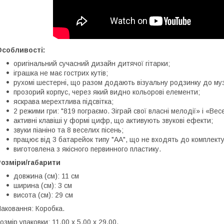
Особливості:
оригінальний сучасний дизайн дитячої гітарки;
іграшка не має гострих кутів;
рухомі шестерні, що разом додають візуальну родзинку до му
прозорий корпус, через який видно кольорові елементи;
яскрава мерехтлива підсвітка;
2 режими гри: "819 пограємо. Зіграй свої власні мелодії» і «Вес
активні клавіші у формі цифр, що активують звукові ефекти;
звуки піаніно та 8 веселих пісень;
працює від 3 батарейок типу "АА", що не входять до комплекту
виготовлена з якісного первинного пластику.
Розміри/габарити
довжина (см): 11 см
ширина (см): 3 см
висота (см): 29 см
аковання: Коробка.
озмір упаковки: 11.00 x 5.00 x 29.00.