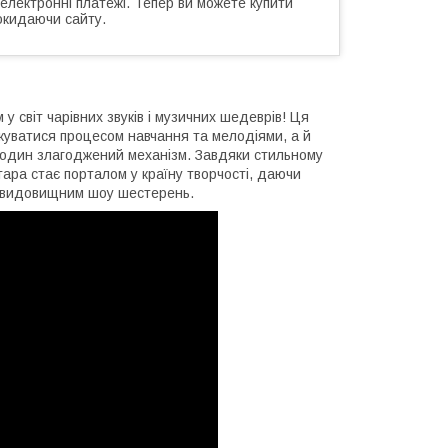
 електронні платежі. Тепер ви можете купити
окидаючи сайту.
 світ чарівних звуків і музичних шедеврів! Ця
жуватися процесом навчання та мелодіями, а й
 один злагоджений механізм. Завдяки стильному
тара стає порталом у країну творчості, даючи
й видовищним шоу шестерень.