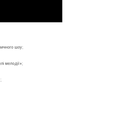
зичного шоу;
елі мелодії»;
;