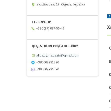
вул.Базова, 17, Одеса, Україна
Х
+380 (97) 087-55-46
allbaby.magazin@gmail.com
В
+380662991396
+380662991396
К
К