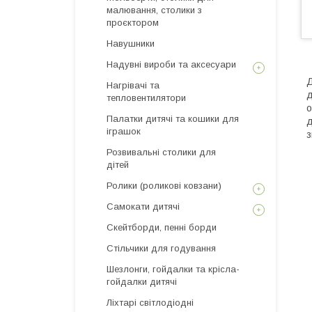
малювання, столики з
проєктором
Навушники
Надувні вироби та аксесуари
Д
Нагрівачі та
д
тепловентилятори
о
Палатки дитячі та кошики для
д
іграшок
з
Розвивальні столики для
дітей
Ролики (роликові ковзани)
Самокати дитячі
Скейтборди, пенні борди
Стільчики для годування
Шезлонги, гойдалки та крісла-
гойдалки дитячі
Ліхтарі світлодіодні