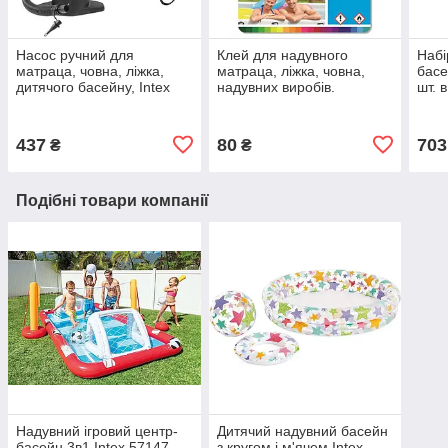
Насос ручний для
Клей для надувного
Набі
матраца, човна, ліжка,
матраца, ліжка, човна,
басе
дитячого басейну, Intex
надувних виробів.
шт. 
68605 (об'єм 2,8 л, висота
Ремкомплект клей із
набі
37 см), інтекс
плівкою для Intex і
Bestway
437
80
703
₴
₴
Подібні товари компанії
Надувний ігровий центр-
Дитячий надувний басейн
басейн 3в1 Intex 57147,
з кругом і м'ячем Intex