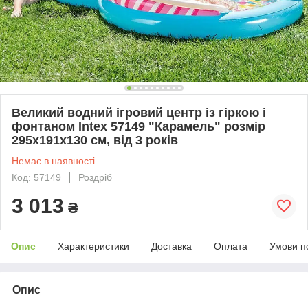
Великий водний ігровий центр із гіркою і
фонтаном Intex 57149 "Карамель" розмір
295х191х130 см, від 3 років
Немає в наявності
Код: 57149
Роздріб
3 013
₴
Опис
Характеристики
Доставка
Оплата
Умови п
Опис