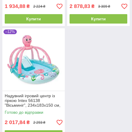
1 934,88
2 878,83
₴
₴
2 224 ₴
3 309 ₴
Купити
Купити
–12%
Надувний ігровий центр із
гіркою Intex 56138
"Вісьминіг", 234х183х150 см,
об'єм 229 л
Готово до відправки
2 017,84
₴
2 293 ₴