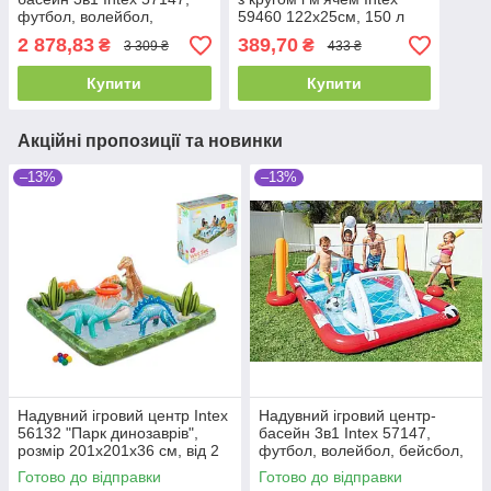
футбол, волейбол,
59460 122х25см, 150 л
бейсбол, від 2 років
2 878,83
389,70
₴
₴
3 309 ₴
433 ₴
325х267х112 см.
Купити
Купити
Акційні пропозиції та новинки
–13%
–13%
Надувний ігровий центр Intex
Надувний ігровий центр-
56132 "Парк динозаврів",
басейн 3в1 Intex 57147,
розмір 201x201x36 см, від 2
футбол, волейбол, бейсбол,
років
від 2 років 325х267х112 см.
Готово до відправки
Готово до відправки