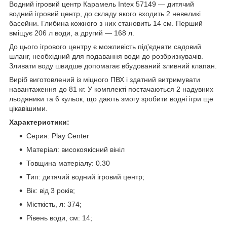
Водний ігровий центр Карамель Intex 57149 — дитячий
водний ігровий центр, до складу якого входить 2 невеликі
басейни. Глибина кожного з них становить 14 см. Перший
вміщує 206 л води, а другий — 168 л.
До цього ігрового центру є можливість під'єднати садовий
шланг, необхідний для подавання води до розбризкувачів.
Зливати воду швидше допомагає вбудований зливний клапан.
Виріб виготовлений із міцного ПВХ і здатний витримувати
навантаження до 81 кг. У комплекті постачаються 2 надувних
льодяники та 6 кульок, що дають змогу зробити водні ігри ще
цікавішими.
Характеристики:
Серия: Play Center
Матеріал: високоякісний вініл
Товщина матеріалу: 0.30
Тип: дитячий водний ігровий центр;
Вік: від 3 років;
Місткість, л: 374;
Рівень води, см: 14;