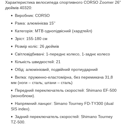
Характеристика велосипеда спортивного CORSO Zoomer 26"
дюймів 40320:
Виробник: CORSO
Рама: алюмінієва 15''
Категорія: MTB однопідвісний (хардтейл)
Зріст: 155-180 см
Розмір коліс: 26 дюймів
Світловідбивачі: 1-переднє колесо, 1-заднє колесо
Кількість швидкостей: 21
Обід: алюмінієвий, подвійний протиударний
Вилка: пружинно-еластомірна, без перемикача 31,8
мм (ноги – сталь; штани – сталь)
Передний переключатель скоростей: Shimano EF-500
(моноблоки).
Напрямний ланцюг
: Simano Tourney FD-TY300 (dual
SIS index).
Задний переключатель скоростей: Shimano Tourney
TZ-500.