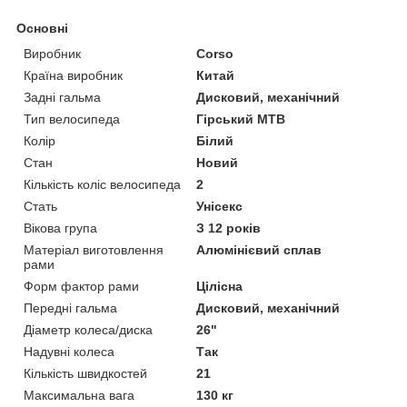
Основні
Виробник
Corso
Країна виробник
Китай
Задні гальма
Дисковий, механічний
Тип велосипеда
Гірський MTB
Колір
Білий
Стан
Новий
Кількість коліс велосипеда
2
Стать
Унісекс
Вікова група
З 12 років
Матеріал виготовлення
Алюмінієвий сплав
рами
Форм фактор рами
Цілісна
Передні гальма
Дисковий, механічний
Діаметр колеса/диска
26"
Надувні колеса
Так
Кількість швидкостей
21
Максимальна вага
130 кг