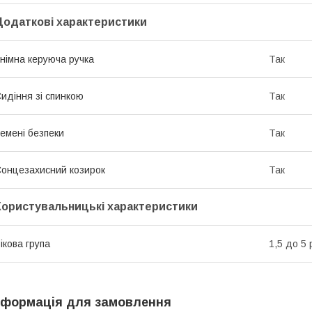
Додаткові характеристики
німна керуюча ручка
Так
идіння зі спинкою
Так
емені безпеки
Так
онцезахисний козирок
Так
Користувальницькі характеристики
ікова група
1,5 до 5 
нформація для замовлення