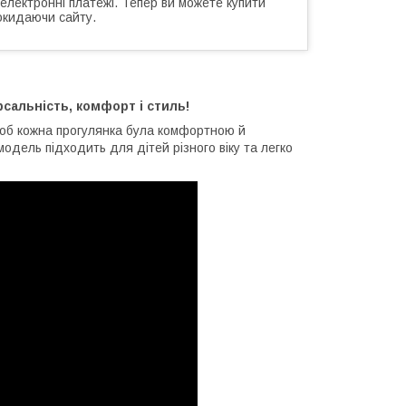
 електронні платежі. Тепер ви можете купити
окидаючи сайту.
сальність, комфорт і стиль!
щоб кожна прогулянка була комфортною й
одель підходить для дітей різного віку та легко