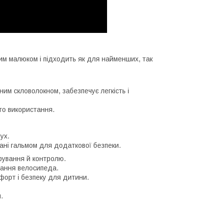
им малюком і підходить як для найменших, так
ним скловолокном, забезпечує легкість і
го використання.
ух.
ані гальмом для додаткової безпеки.
рування й контролю.
гання велосипеда.
орт і безпеку для дитини.
.