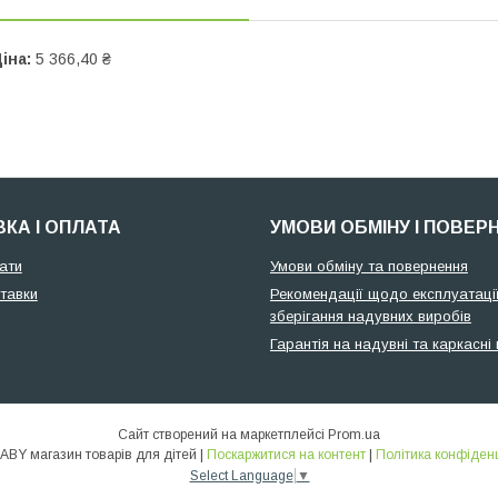
іна:
5 366,40 ₴
КА І ОПЛАТА
УМОВИ ОБМІНУ І ПОВЕР
ати
Умови обміну та повернення
тавки
Рекомендації щодо експлуатації
зберігання надувних виробів
Гарантія на надувні та каркасні
Сайт створений на маркетплейсі
Prom.ua
🌞ALLBABY магазин товарів для дітей |
Поскаржитися на контент
|
Політика конфіденц
Select Language
▼