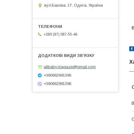
вул.Базова, 17, Одеса, Україна
B
+380 (97) 087-55-46
Х
allbaby.magazin@gmail.com
+380662991396
+380662991396
В
С