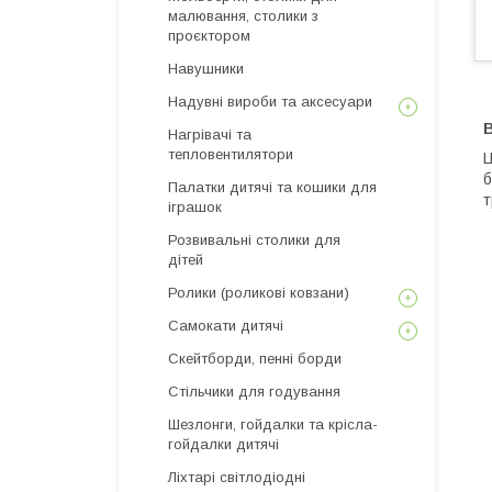
малювання, столики з
проєктором
Навушники
Надувні вироби та аксесуари
В
Нагрівачі та
тепловентилятори
Ц
б
Палатки дитячі та кошики для
т
іграшок
Розвивальні столики для
дітей
Ролики (роликові ковзани)
Самокати дитячі
Скейтборди, пенні борди
Стільчики для годування
Шезлонги, гойдалки та крісла-
гойдалки дитячі
Ліхтарі світлодіодні