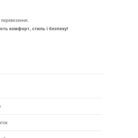
 перевезення.
ують комфорт, стиль і безпеку!
e
аток