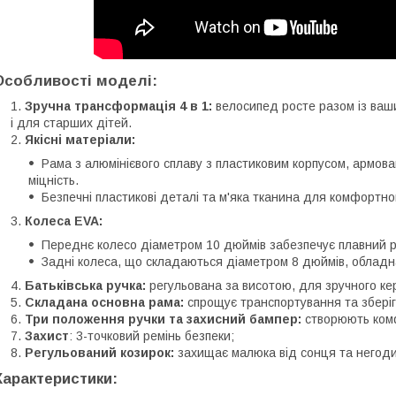
Особливості моделі:
Зручна трансформація 4 в 1:
велосипед росте разом із ваш
і для старших дітей.
Якісні матеріали:
Рама з алюмінієвого сплаву з пластиковим корпусом, армова
міцність.
Безпечні пластикові деталі та м'яка тканина для комфортно
Колеса EVA:
Переднє колесо діаметром 10 дюймів забезпечує плавний р
Задні колеса, що складаються діаметром 8 дюймів, обладн
Батьківська ручка:
регульована за висотою, для зручного ке
Складана основна рама:
спрощує транспортування та збері
Три положення ручки та захисний бампер:
створюють комф
Захист
: 3-точковий ремінь безпеки;
Регульований козирок:
захищає малюка від сонця та негоди
Характеристики: