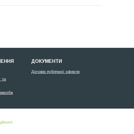
НЕННЯ
ДОКУМЕНТИ
Договір публічної оферти
 та
 вироби
ійності