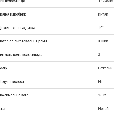
ип велосипеда
Триколіс
раїна виробник
Китай
іаметр колеса/диска
10"
атеріал виготовлення рами
Інший
ількість коліс велосипеда
3
олір
Рожевий
адувні колеса
Ні
аксимальна вага
30 кг
Стан
Новий