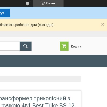
Кошик
ближчого робочого дня (сьогодні).
Кошик
рансформер триколісний з
 ручкою 4в1 Best Trike BS-12-