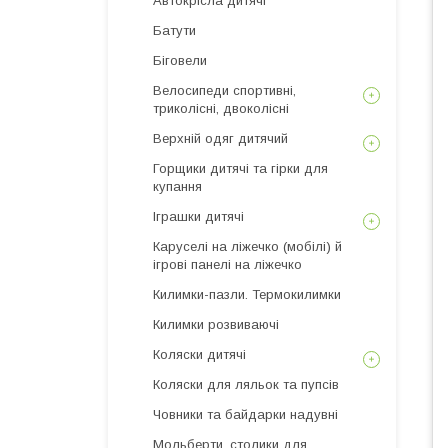
Автокрісла дитячі
Батути
Біговели
Велосипеди спортивні,
триколісні, двоколісні
Верхній одяг дитячий
Горщики дитячі та гірки для
купання
Іграшки дитячі
Каруселі на ліжечко (мобілі) й
ігрові панелі на ліжечко
Килимки-пазли. Термокилимки
Килимки розвиваючі
Коляски дитячі
Коляски для ляльок та пупсів
Човники та байдарки надувні
Мольберти, столики для