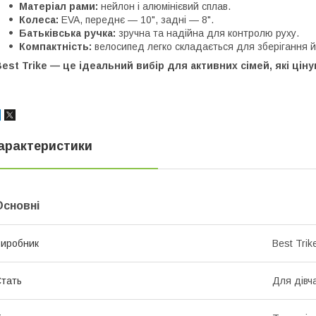
Матеріал рами:
нейлон і алюмінієвий сплав.
Колеса:
EVA, переднє — 10", задні — 8".
Батьківська ручка:
зручна та надійна для контролю руху.
Компактність:
велосипед легко складається для зберігання й
est Trike — це ідеальний вибір для активних сімей, які цін
арактеристики
Основні
иробник
Best Trik
тать
Для дівч