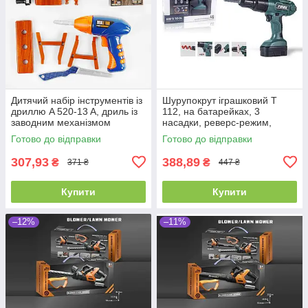
Дитячий набір інструментів із
Шурупокрут іграшковий T
дриллю A 520-13 A, дриль із
112, на батарейках, 3
заводним механізмом
насадки, реверс-режим,
Набір інструментів дитячий
Готово до відправки
Готово до відправки
307,93
388,89
₴
₴
371 ₴
447 ₴
Купити
Купити
–12%
–11%