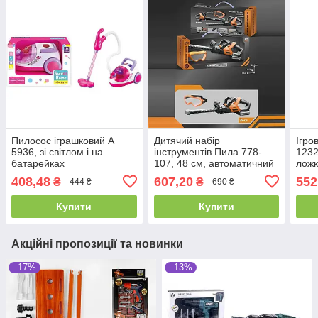
Пилосос іграшковий А
Дитячий набір
Ігро
5936, зі світлом і на
інструментів Пила 778-
1232
батарейках
107, 48 см, автоматичний
лож
принцип роботи, окуляри,
408,48
607,20
552
₴
₴
444 ₴
690 ₴
беззвучний режим, звук
Купити
Купити
Акційні пропозиції та новинки
–17%
–13%