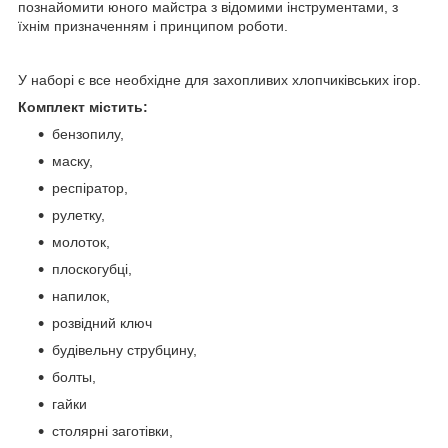
познайомити юного майстра з відомими інструментами, з
їхнім призначенням і принципом роботи.
У наборі є все необхідне для захопливих хлопчиківських ігор.
Комплект містить:
бензопилу,
маску,
респіратор,
рулетку,
молоток,
плоскогубці,
напилок,
розвідний ключ
будівельну струбцину,
болты,
гайки
столярні заготівки,