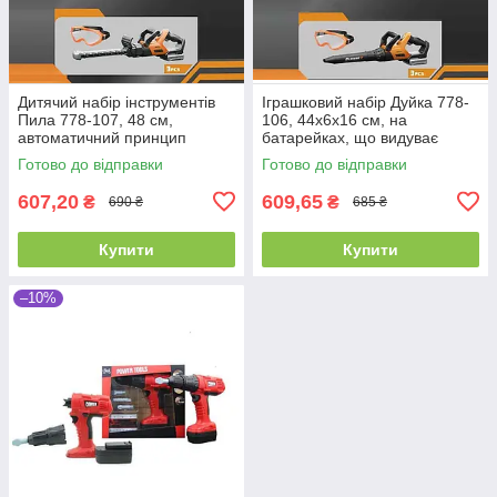
Дитячий набір інструментів
Іграшковий набір Дуйка 778-
Пила 778-107, 48 см,
106, 44х6х16 см, на
автоматичний принцип
батарейках, що видуває
роботи, окуляри, беззвучний
повітря, захисту окуляри, звук
Готово до відправки
Готово до відправки
режим, звук
607,20
609,65
₴
₴
690 ₴
685 ₴
Купити
Купити
–10%