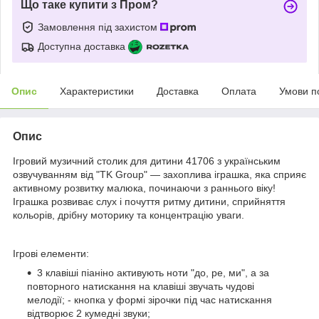
Що таке купити з Пром?
Замовлення під захистом
Доступна доставка
Опис
Характеристики
Доставка
Оплата
Умови п
Опис
Ігровий музичний столик для дитини 41706 з українським
озвучуванням від "TK Group" — захоплива іграшка, яка сприяє
активному розвитку малюка, починаючи з раннього віку!
Іграшка розвиває слух і почуття ритму дитини, сприйняття
кольорів, дрібну моторику та концентрацію уваги.
Ігрові елементи:
3 клавіші піаніно активують ноти "до, ре, ми", а за
повторного натискання на клавіші звучать чудові
мелодії; - кнопка у формі зірочки під час натискання
відтворює 2 кумедні звуки;