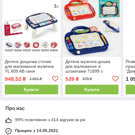
Дитяча дощечка столик
Дитяча музична дошка
Розв
для малювання музична
для малювання зі
ігра
YL 609 AB синя
штампами 71899 з
"Дом
українським озвучуванням
з ук
948,52
529
1 0
₴
₴
1 031 ₴
575 ₴
у 2 кольорах
озву
Купити
Купити
Про нас
99% позитивних з 414 відгуків за рік
Працює з 14.05.2021