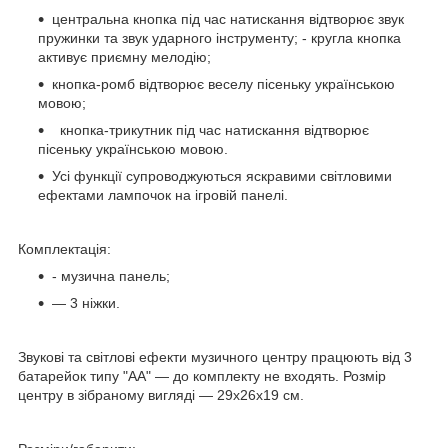
центральна кнопка під час натискання відтворює звук
пружинки та звук ударного інструменту; - кругла кнопка
активує приємну мелодію;
кнопка-ромб відтворює веселу пісеньку українською
мовою;
кнопка-трикутник під час натискання відтворює
пісеньку українською мовою.
Усі функції супроводжуються яскравими світловими
ефектами лампочок на ігровій панелі.
Комплектація:
- музична панель;
— 3 ніжки.
Звукові та світлові ефекти музичного центру працюють від 3
батарейок типу "АА" — до комплекту не входять. Розмір
центру в зібраному вигляді — 29х26х19 см.