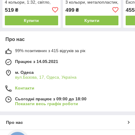
4 кольори, 1:32, світло,
3 кольори, металопластик,
Експ
звук, інерція, відчиняються
1:32, світло, звук, інерція,
світл
519
499
455
₴
₴
двері
двері, що
відч
Купити
Купити
Про нас
99% позитивних з 415 відгуків за рік
Працює з 14.05.2021
м. Одеса
вул.Базова, 17, Одеса, Україна
Контакти
Сьогодні працює з 09:00 до 18:00
Показати весь графік роботи
Про нас