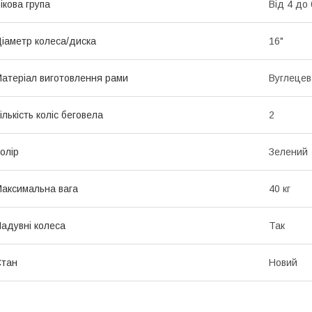
ікова група
Від 4 до 
іаметр колеса/диска
16"
атеріал виготовлення рами
Вуглецев
ількість коліс беговела
2
олір
Зелений
аксимальна вага
40 кг
адувні колеса
Так
Стан
Новий