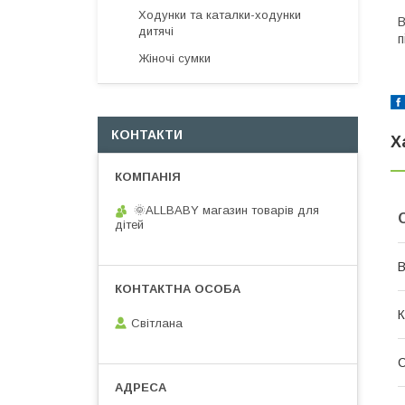
Ходунки та каталки-ходунки
В
дитячі
п
Жіночі сумки
КОНТАКТИ
Х
🌞ALLBABY магазин товарів для
дітей
В
К
Світлана
С