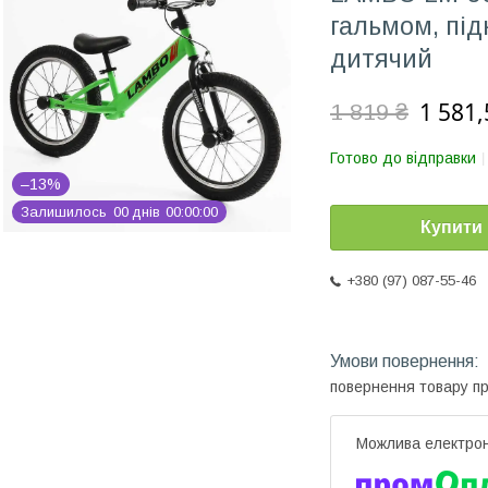
гальмом, під
дитячий
1 581,
1 819 ₴
Готово до відправки
–13%
Залишилось
0
0
днів
0
0
0
0
0
0
Купити
+380 (97) 087-55-46
повернення товару п