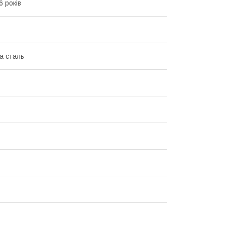
6 років
а сталь