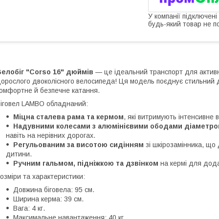
У компанії підключені
будь-який товар не п
елобіг "Corso 16" дюймів
— це ідеальний транспорт для активн
орослого двоколісного велосипеда! Ця модель поєднує стильний ди
омфортне й безпечне катання.
іговел LAMBO обладнаний:
Міцна сталева рама та кермом
, які витримують інтенсивне 
Надувними колесами з алюмінієвими ободами діаметро
навіть на нерівних дорогах.
Регульованим за висотою сидінням
зі шкірозамінника, що
дитини.
Ручним гальмом, підніжкою та дзвінком
на кермі для дода
озміри та характеристики:
Довжина біговела: 95 см.
Ширина керма: 39 см.
Вага: 4 кг.
Максимальне навантаження: 40 кг.