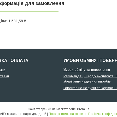
нформація для замовлення
іна:
1 581,58 ₴
КА І ОПЛАТА
УМОВИ ОБМІНУ І ПОВЕР
ати
Умови обміну та повернення
тавки
Рекомендації щодо експлуатації
зберігання надувних виробів
Гарантія на надувні та каркасні
Сайт створений на маркетплейсі
Prom.ua
🌞ALLBABY магазин товарів для дітей |
Поскаржитися на контент
|
Політика конфіденц