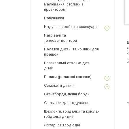
малювання, столики з
проєктором
Навушники
Надувні вироби та аксесуари
Нагрівачі та
тепловентилятори
В
д
Палатки дитячі та кошики для
к
іграшок
Б
Розвивальні столики для
дітей
Ролики (роликові ковзани)
Самокати дитячі
Скейтборди, пенні борди
Стільчики для годування
Р
Шезлонги, гойдалки та крісла-
гойдалки дитячі
Ліхтарі світлодіодні