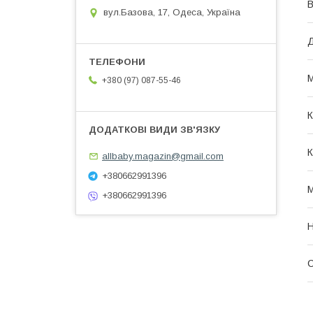
В
вул.Базова, 17, Одеса, Україна
Д
М
+380 (97) 087-55-46
К
К
allbaby.magazin@gmail.com
+380662991396
М
+380662991396
Н