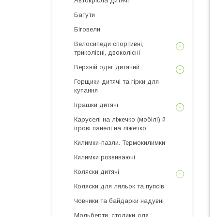
Автокрісла дитячі
Батути
Біговели
Велосипеди спортивні,
триколісні, двоколісні
Верхній одяг дитячий
Горщики дитячі та гірки для
купання
Іграшки дитячі
Каруселі на ліжечко (мобілі) й
ігрові панелі на ліжечко
Килимки-пазли. Термокилимки
Килимки розвиваючі
Коляски дитячі
Коляски для ляльок та пупсів
Човники та байдарки надувні
Мольберти, столики для