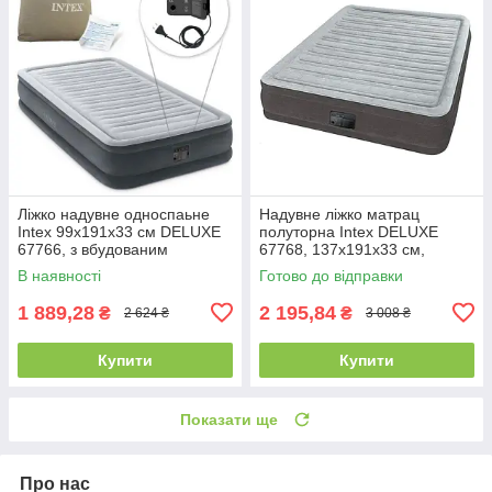
Ліжко надувне односпаьне
Надувне ліжко матрац
Intex 99х191х33 см DELUXE
полуторна Intex DELUXE
67766, з вбудованим
67768, 137х191х33 см,
насосом 220V
велюровий, з вбудованим
В наявності
Готово до відправки
насосом 220V
1 889,28
2 195,84
₴
₴
2 624 ₴
3 008 ₴
Купити
Купити
Показати ще
Про нас