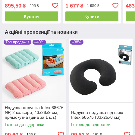
чорний 137х191х25 см,
електронасосом Intex
одно
895,50
1 677
483
₴
₴
995 ₴
1 950 ₴
надувне ліжко
64122 NP, надувний
односпальне
матрац
Купити
Купити
Акційні пропозиції та новинки
Топ продажів
–40%
–38%
Надувна подушка Intex 68676
NP, 2 кольори, 43х28х9 см,
Надувна подушка під шию
прямокутна (ціна за 1 шт.)
Intex 68675 (33х25х8 см)
Готово до відправки
Готово до відправки
99,60
99,82
₴
₴
166 ₴
161 ₴