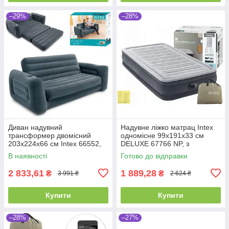
–29%
–28%
Диван надувний
Надувне ліжко матрац Intex
трансформер двомісний
одномісне 99х191х33 см
203х224х66 см Intex 66552,
DELUXE 67766 NP, з
велюровий, двоспальний
вбудованим насосом 220V
В наявності
Готово до відправки
2 833,61
1 889,28
₴
₴
3 991 ₴
2 624 ₴
Купити
Купити
–28%
–27%