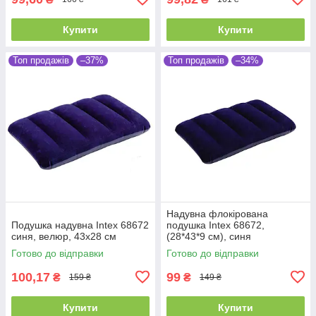
Купити
Купити
Топ продажів
–37%
Топ продажів
–34%
Надувна флокірована
Подушка надувна Intex 68672
подушка Intex 68672,
синя, велюр, 43х28 см
(28*43*9 см), синя
Готово до відправки
Готово до відправки
100,17
99
₴
₴
159 ₴
149 ₴
Купити
Купити