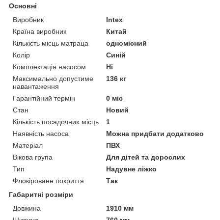
Основні
Виробник
Intex
Країна виробник
Китай
Кількість місць матраца
одномісний
Колір
Синій
Комплектація насосом
Ні
Максимально допустиме
136 кг
навантаження
Гарантійний термін
0 міс
Стан
Новий
Кількість посадочних місць
1
Наявність насоса
Можна придбати додатково
Матеріал
ПВХ
Вікова група
Для дітей та дорослих
Тип
Надувне ліжко
Флокіроване покриття
Так
Габаритні розміри
Довжина
1910 мм
Ширина
760 мм