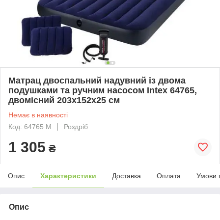
Матрац двоспальний надувний із двома
подушками та ручним насосом Intex 64765,
двомісний 203х152х25 см
Немає в наявності
Код: 64765 М
Роздріб
1 305
₴
Опис
Характеристики
Доставка
Оплата
Умови 
Опис