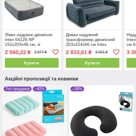
Ліжко надувне двомісне
Диван надувний
Наду
intex 64126 NP
трансформер двомісний
Inte
152х203х46 см, зі
203х224х66 см Intex
см 6
вбудованим електричним
66552, велюровий,
елек
2 560,22
2 833,61
3 3
₴
₴
2 977 ₴
3 991 ₴
насосом 220V
двоспальний
дво
Купити
Купити
Акційні пропозиції та новинки
Топ продажів
–40%
–38%