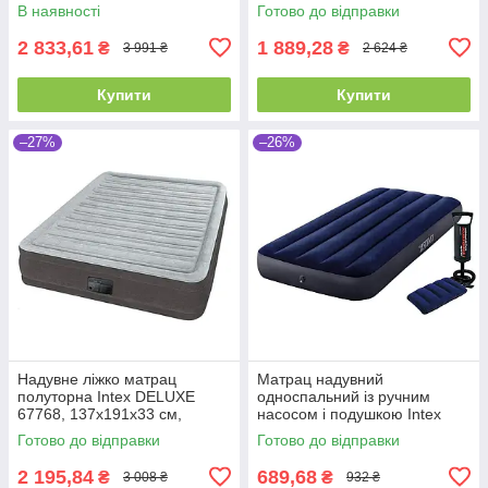
велюровий, двоспальний
вбудованим насосом 220V
В наявності
Готово до відправки
2 833,61
1 889,28
₴
₴
3 991 ₴
2 624 ₴
Купити
Купити
–27%
–26%
Надувне ліжко матрац
Матрац надувний
полуторна Intex DELUXE
односпальний із ручним
67768, 137х191х33 см,
насосом і подушкою Intex
велюровий, з вбудованим
64756, одномісний,
Готово до відправки
Готово до відправки
насосом 220V
велюровий, 76х191х25см
2 195,84
689,68
₴
₴
3 008 ₴
932 ₴