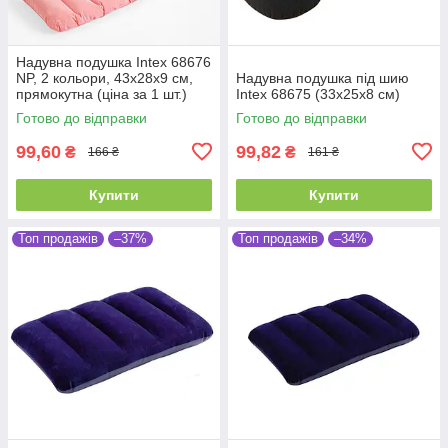
Надувна подушка Intex 68676
NP, 2 кольори, 43х28х9 см,
Надувна подушка під шию
прямокутна (ціна за 1 шт.)
Intex 68675 (33х25х8 см)
Готово до відправки
Готово до відправки
99,60
99,82
₴
₴
166 ₴
161 ₴
Купити
Купити
Топ продажів
–37%
Топ продажів
–34%