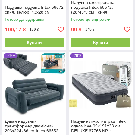
Надувна флокірована
Подушка надувна Intex 68672
подушка Intex 68672,
синя, велюр, 43х28 см
(28*43*9 см), синя
Готово до відправки
Готово до відправки
100,17
99
₴
₴
159 ₴
149 ₴
Купити
Купити
–29%
–28%
Диван надувний
Надувне ліжко матрац Intex
трансформер двомісний
одномісне 99х191х33 см
203х224х66 см Intex 66552,
DELUXE 67766 NP, з