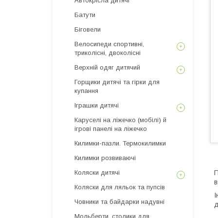
Автокрісла дитячі
Батути
Біговели
Велосипеди спортивні,
триколісні, двоколісні
Верхній одяг дитячий
Горщики дитячі та гірки для
купання
Іграшки дитячі
Каруселі на ліжечко (мобілі) й
ігрові панелі на ліжечко
Килимки-пазли. Термокилимки
Килимки розвиваючі
Коляски дитячі
П
в
Коляски для ляльок та пупсів
І
Човники та байдарки надувні
д
Мольберти, столики для