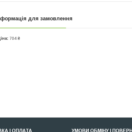
нформація для замовлення
іна:
704 ₴
КА І ОПЛАТА
УМОВИ ОБМІНУ І ПОВЕР