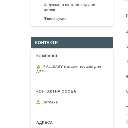
Ходунки та каталки-ходунки
дитячі
Жіночі сумки
В
КОНТАКТИ
К
Т
🌞ALLBABY магазин товарів для
дітей
В
М
Світлана
У