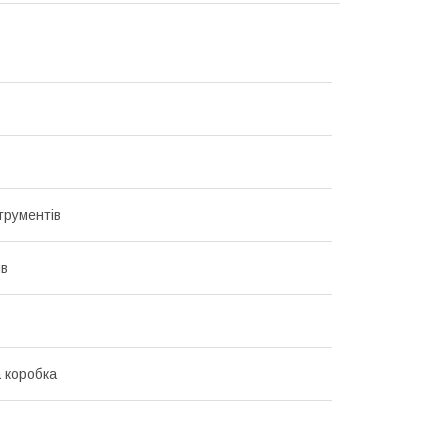
p
трументів
ів
 коробка