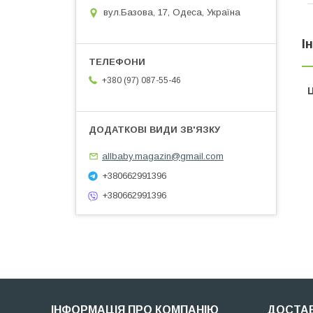
вул.Базова, 17, Одеса, Україна
І
+380 (97) 087-55-46
Ц
allbaby.magazin@gmail.com
+380662991396
+380662991396
ІНФОРМАЦІЯ ПРО КОМПАНІЮ
ДОСТАВ