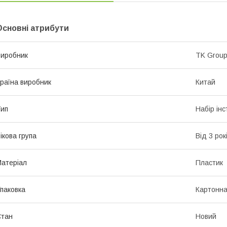
Основні атрибути
иробник
TK Grou
раїна виробник
Китай
ип
Набір інс
ікова група
Від 3 рок
атеріал
Пластик
паковка
Картонна
Стан
Новий