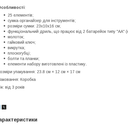
Особливості
:
25 елементів;
сумка-органайзер для інструментів;
розміри сумки: 23х10х16 см;
функціональний дриль, що працює від 2 батарейок типу "АА" (
молоток;
гайковий ключ;
викрутка;
плоскогубці;
болти та планки;
елементи набору виготовлені із пластику.
озміри упакування: 23.8 см × 12 см × 17 см
аковання: Коробка
ік: від 3 років
арактеристики