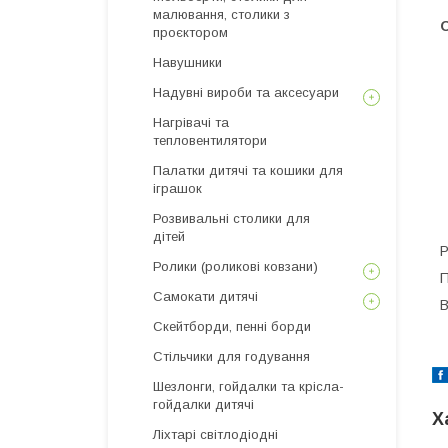
малювання, столики з
проєктором
Навушники
Надувні вироби та аксесуари
Нагрівачі та
тепловентилятори
Палатки дитячі та кошики для
іграшок
Розвивальні столики для
дітей
Р
Ролики (роликові ковзани)
П
Самокати дитячі
В
Скейтборди, пенні борди
Стільчики для годування
Шезлонги, гойдалки та крісла-
гойдалки дитячі
Х
Ліхтарі світлодіодні