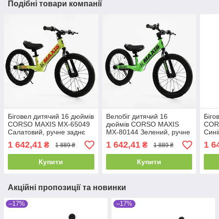
Подібні товари компанії
Біговел дитячий 16 дюймів
Велобіг дитячий 16
Біго
CORSO MAXIS MX-65049
дюймів CORSO MAXIS
COR
Салатовий, ручне заднє
MX-80144 Зелений, ручне
Сині
гальмо, підніжка, дзвінок,
заднє гальмо, підніжка,
галь
1 642,41
1 642,41
1 6
₴
₴
1 889 ₴
1 889 ₴
велобіг
дзвінок, біговел
вело
Купити
Купити
Акційні пропозиції та новинки
–17%
–17%