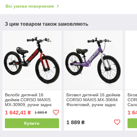
Всі умови повернення
З цим товаром також замовляють
Велобіг дитячий 16
Біговел дитячий 16 дюймів
Біго
дюймів CORSO MAXIS
CORSO MAXIS MX-30694
COR
MX-30909, ручне заднє
Фіолетовий, ручне заднє
Сала
гальмо, підніжка, дзвінок,
гальмо, підніжка, дзвінок,
галь
1 642,41
1 6
₴
1 889 ₴
біговел
велобіг
вело
1 889
₴
Купити