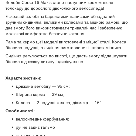
Велобіг Corso 16 Maxis стане наступним кроком після
толокару до дорослого двоколісного велосипеда!
Яскравий велобіг із барвистими написами обладнаний
зручним сидінням, великими колесами та міцною рамою, що
дає змогу його використовувати тривалий час і забезпечує
малюкові комфортне безпечне катання.
Рама та кермо цієї моделі виготовлені з міцної сталі. Колеса
біговела надувні, а сидіння виготовлене зі шкірозамінника.
Сидіння регулюється по висоті, що дасть змогу підлаштувати
біговел під кожну дитину індивідуально.
Характеристики:
Довжина велобігу — 95 см;
Ширина керма — 39 см;
Колеса — 2 надувні колеса, діаметр — 16”.
Особливості:
велосипедне фарбування;
ручне заднє гальмо
сталеве кермо