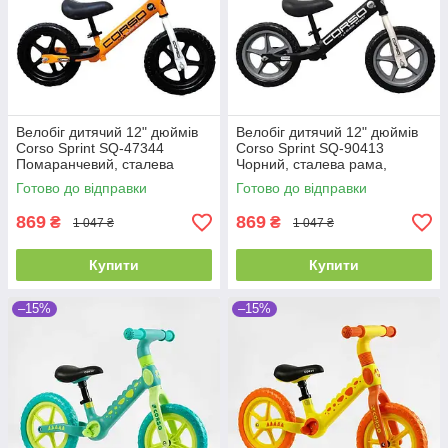
Велобіг дитячий 12" дюймів
Велобіг дитячий 12" дюймів
Corso Sprint SQ-47344
Corso Sprint SQ-90413
Помаранчевий, сталева
Чорний, сталева рама,
рама, колеса EVA (піна),
колеса EVA (піна), підставка
Готово до відправки
Готово до відправки
підставка для ніжок, біговел
для ніжок, біговел
869
869
₴
₴
1 047 ₴
1 047 ₴
Купити
Купити
–15%
–15%