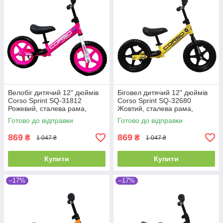
Велобіг дитячий 12" дюймів
Біговел дитячий 12" дюймів
Corso Sprint SQ-31812
Corso Sprint SQ-32680
Рожевий, сталева рама,
Жовтий, сталева рама,
колеса EVA (піна), підставка
колеса EVA (піна), підставка
Готово до відправки
Готово до відправки
для ніжок, біговел
для ніжок, велобіг
869
869
₴
₴
1 047 ₴
1 047 ₴
Купити
Купити
–17%
–17%