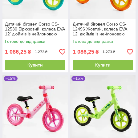
Дитячий біговел Corso CS-
Дитячий біговел Corso CS-
12530 Бірюзовий, колеса EVA
12496 Жовтий, колеса EVA
12' дюймів із нейлоновою
12' дюймів із нейлоновою
рамою та вилкою, велобіг
рамою та вилкою, велобіг
Готово до відправки
Готово до відправки
1 086,25
1 086,25
₴
₴
1 273 ₴
1 273 ₴
Купити
Купити
–15%
–15%