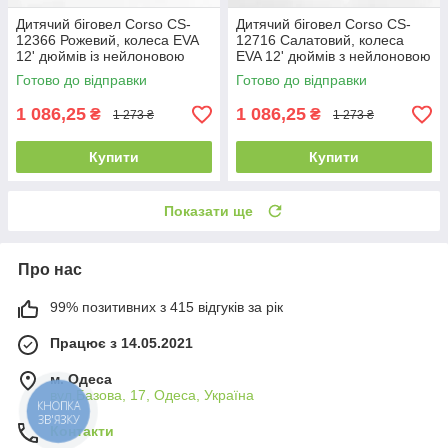
Дитячий біговел Corso CS-
Дитячий біговел Corso CS-
12366 Рожевий, колеса EVA
12716 Салатовий, колеса
12' дюймів із нейлоновою
EVA 12' дюймів з нейлоновою
рамою та вилкою, велобіг
рамою та вилкою, велобіг
Готово до відправки
Готово до відправки
1 086,25
1 086,25
₴
₴
1 273 ₴
1 273 ₴
Купити
Купити
Показати ще
Про нас
99% позитивних з 415 відгуків за рік
Працює з 14.05.2021
м. Одеса
вул.Базова, 17, Одеса, Україна
КНОПКА
ЗВ'ЯЗКУ
Контакти