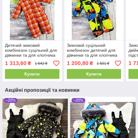
Дитячий зимовий
Зимовий суцільний
Зимо
комбінезон суцільний для
комбінезон дитячий для
двій
дівчинки та для хлопчика
дівчинки та для хлопчика
підс
"Клітинка помаранчева"
Апельсини (розміри від 86
"Жов
1 313,60
1 200,80
1 7
₴
₴
1 642 ₴
1 501 ₴
(розміри 86, 92 та 98 см)
до 98 см)
і 98
Купити
Купити
Акційні пропозиції та новинки
–20%
–20%