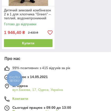
Дитячий зимовий комбінезон
2 в 1 для хлопчика "Green" –
теплий, водонепроникний
(розмір 86/92, 92/98, 98/104 і
Готово до відправки
104/110см)
1 946,40
₴
2 433 ₴
Купити
Про нас
99% позитивних з 415 відгуків за рік
Працює з 14.05.2021
КНОПКА
ЗВ'ЯЗКУ
м. Одеса
вул.Базова, 17, Одеса, Україна
Контакти
Сьогодні працює з 09:00 до 13:00