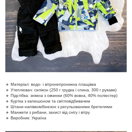
🔹 Матеріал: водо- і вітронепроникна плащівка
🔹 Утеплювач: силікон (250 г грудка і спина, 300 г рукави)
🔹 Підстібка: знімна з овчинки (60% вовна, 40% поліестер)
🔹 Куртка з капюшоном та світловідбивачем
🔹 Штани-напівкомбінезон з регульованими бретелями
🔹 Манжети з рибани, захист від снігу і вітру
🔹 Виробник: Україна