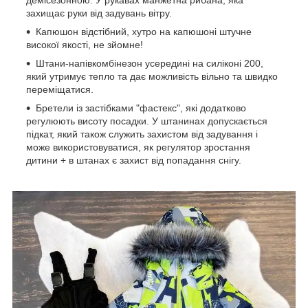
захищає руки від задувань вітру.
Капюшон відстібний, хутро на капюшоні штучне
високої якості, не зйомне!
Штани-напівкомбінезон усередині на силіконі 200,
який утримує тепло та дає можливість вільно та швидко
переміщатися.
Бретели із застібками "фастекс", які додатково
регулюють висоту посадки. У штанинах допускається
підкат, який також служить захистом від задування і
може використовуватися, як регулятор зростання
дитини + в штанах є захист від попадання снігу.