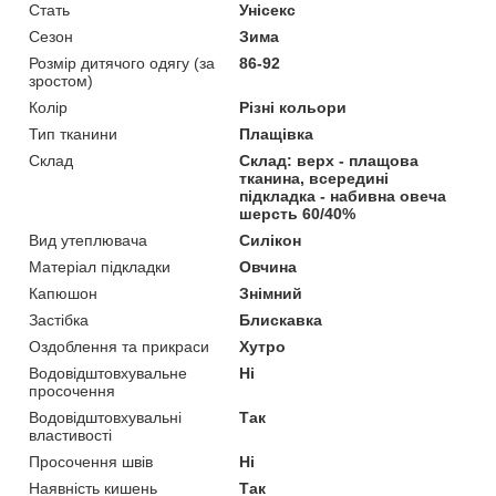
Стать
Унісекс
Сезон
Зима
Розмір дитячого одягу (за
86-92
зростом)
Колір
Різні кольори
Тип тканини
Плащівка
Склад
Склад: верх - плащова
тканина, всередині
підкладка - набивна овеча
шерсть 60/40%
Вид утеплювача
Силікон
Матеріал підкладки
Овчина
Капюшон
Знімний
Застібка
Блискавка
Оздоблення та прикраси
Хутро
Водовідштовхувальне
Ні
просочення
Водовідштовхувальні
Так
властивості
Просочення швів
Ні
Наявність кишень
Так