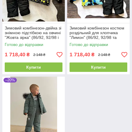
Зимовий комбінезон-двійка зі
Зимовий комбінезон костюм
знімною підстібкою на овчині
роздільний для хлопчика
"Жовта зірка" (86/92, 92/98 і
"Лимон" (86/92, 92/98 та
98/104 см)
98/104 см)
Готово до відправки
Готово до відправки
1 718,40
1 718,40
₴
₴
2 148 ₴
2 148 ₴
Купити
Купити
–20%