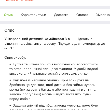
Опис
Характеристики
Доставка
Оплата
Умови п
Опис
Універсальний
дитячий комбінезон
3-в-1 — ідеальне
рішення на осінь, зиму та весну. Підходить для температур до
-20°C.
Опис виробу:
Куртка та штани пошиті з високоякісної вологостійкої
та вітронепроникної плащової тканини. У даній моделі
використаний ультрасучасний утеплювач: силікон.
Підстібка із набивної овчинки, крім зони рукавів.
Зроблено це для того, щоб дитина без зайвих зусиль
могла йти за руку з батьком або при падінні в сніг (на
зимовій прогулянці) могла швидко виставити ручки
перед собою.
Завдяки знімній підстібці, зимова курточка може бути
демісезонною. У рукавах манжетна рибана, яка