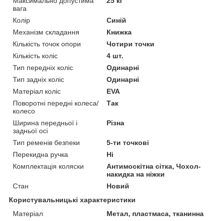
Максимально допустима
25 кг
вага
Колір
Синій
Механізм складання
Книжка
Кількість точок опори
Чотири точки
Кількість коліс
4 шт.
Тип передніх коліс
Одинарні
Тип задніх коліс
Одинарні
Матеріал коліс
EVA
Поворотні передні колеса/
Так
колесо
Ширина передньої і
Різна
задньої осі
Тип ременів безпеки
5-ти точкові
Перекидна ручка
Ні
Комплектація коляски
Антимоскітна сітка, Чохол-
накидка на ніжки
Стан
Новий
Користувальницькі характеристики
Матеріал
Метал, пластмаса, тканинна