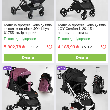
Коляска прогулянкова дитяча
Коляска прогулянкова дитяча
з чохлом на ніжки JOY Liliya
JOY Comfort L-20115 з
61755, колір чорний
чохлом на ніжки та
підсклянником
Готово до відправки
Готово до відправки
5 902,78
4 185,93
₴
₴
6 703 ₴
4 501 ₴
Купити
Купити
–7%
–7%