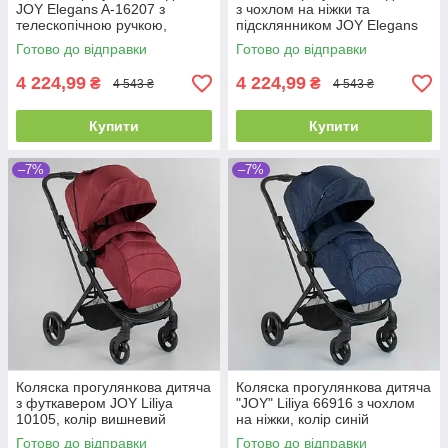
JOY Elegans A-16207 з
з чохлом на ніжки та
телескопічною ручкою,
підсклянником JOY Elegans
чохлом на ніжки та
A-12295 з алюмінієвою
Готово до відправки
Готово до відправки
підсклянником
рамою
4 224,99
4 224,99
₴
₴
4 543 ₴
4 543 ₴
Купити
Купити
–7%
–7%
Коляска прогулянкова дитяча
Коляска прогулянкова дитяча
з футкавером JOY Liliya
"JOY" Liliya 66916 з чохлом
10105, колір вишневий
на ніжки, колір синій
Готово до відправки
Готово до відправки