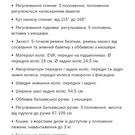
Регулювання спинки: 3 положення, положення
регулюються натисканням важеля.
Кут нахилу спинки: від 115° до 168°.
Регулювання підніжки: регульована, 5 положень,
вставка з екошкіри.
Захист: 5-точкові ремені безпеки, ремінь-захист від
сповзання та знімний бампер з оббивкою з екошкіри.
Матеріал коліс: EVA, передні на підшипниках, Ø
передніх коліс 18 см, Ø задніх коліс 24,5 см.
Амортизатори передніх і задніх коліс, передні та задні
знімні колеса, передні колеса поворотні з фіксацією.
Швидке знімання коліс: передніх і задніх.
Ширина шасі задніх коліс: 54,5 см.
Оббивка батьківської ручки: з екошкіри.
Регулювання батьківської ручки: 3 положення, висота
від підлоги до ручки 87-109 см.
Кошик: з жорстким дном із доступом у положенні
лежачи, навантаження до 3 кг.
Гальмо: на задніх колесах.