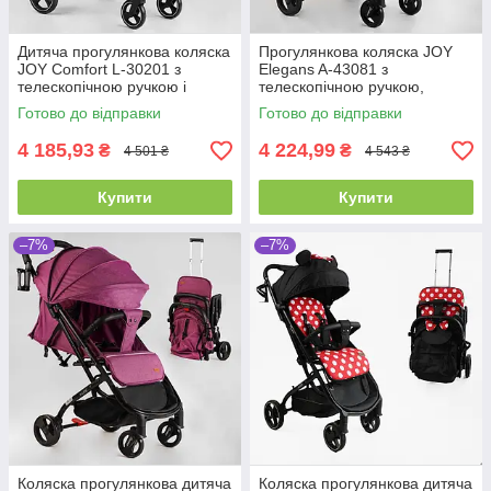
Дитяча прогулянкова коляска
Прогулянкова коляска JOY
JOY Comfort L-30201 з
Elegans A-43081 з
телескопічною ручкою і
телескопічною ручкою,
чохлом на ніжки
чохлом на ніжки та
Готово до відправки
Готово до відправки
підсклянником
4 185,93
4 224,99
₴
₴
4 501 ₴
4 543 ₴
Купити
Купити
–7%
–7%
Коляска прогулянкова дитяча
Коляска прогулянкова дитяча