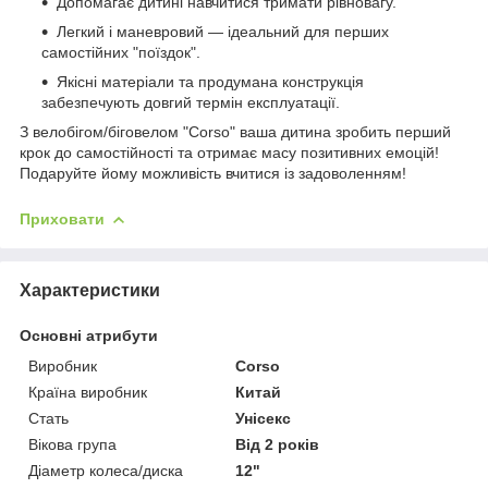
Допомагає дитині навчитися тримати рівновагу.
Легкий і маневровий — ідеальний для перших
самостійних "поїздок".
Якісні матеріали та продумана конструкція
забезпечують довгий термін експлуатації.
З велобігом/біговелом "Corso" ваша дитина зробить перший
крок до самостійності та отримає масу позитивних емоцій!
Подаруйте йому можливість вчитися із задоволенням!
Приховати
Характеристики
Основні атрибути
Виробник
Corso
Країна виробник
Китай
Стать
Унісекс
Вікова група
Від 2 років
Діаметр колеса/диска
12"