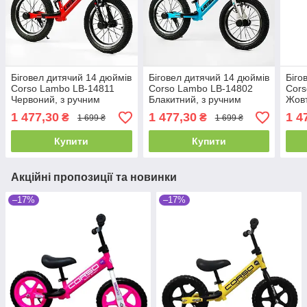
Біговел дитячий 14 дюймів
Біговел дитячий 14 дюймів
Біго
Corso Lambo LB-14811
Corso Lambo LB-14802
Cors
Червоний, з ручним
Блакитний, з ручним
Жовт
гальмом, надувними
гальмом, надувними
галь
1 477,30
1 477,30
1 4
₴
₴
1 699 ₴
1 699 ₴
колесами, велобіг
колесами, велобіг
коле
Купити
Купити
Акційні пропозиції та новинки
–17%
–17%