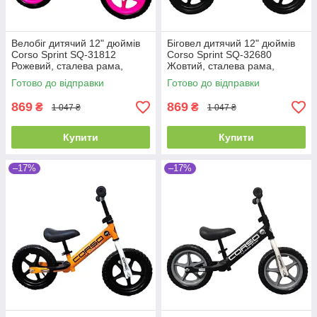
Велобіг дитячий 12" дюймів
Біговел дитячий 12" дюймів
Corso Sprint SQ-31812
Corso Sprint SQ-32680
Рожевий, сталева рама,
Жовтий, сталева рама,
колеса EVA (піна), підставка
колеса EVA (піна), підставка
Готово до відправки
Готово до відправки
для ніжок, біговел
для ніжок, велобіг
869
869
₴
₴
1 047 ₴
1 047 ₴
Купити
Купити
–17%
–17%