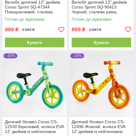
Велобіг дитячий 12" дюймів
Велобіг дитячий 12" дюймів
Corso Sprint SQ-47344
Corso Sprint SQ-90413
Помаранчевий, сталева
Чорний, сталева рама,
рама, колеса EVA (піна),
колеса EVA (піна), підставка
Готово до відправки
Готово до відправки
підставка для ніжок, біговел
для ніжок, біговел
869
869
₴
₴
1 047 ₴
1 047 ₴
Купити
Купити
–15%
–15%
Дитячий біговел Corso CS-
Дитячий біговел Corso CS-
12530 Бірюзовий, колеса EVA
12496 Жовтий, колеса EVA
12' дюймів із нейлоновою
12' дюймів із нейлоновою