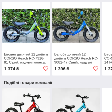
Біговел дитячий 12 дюймів
Велобіг дитячий 12
Біго
CORSO Reach RC-7316-
дюймів CORSO Reach RC-
COR
81 Сірий, надувні колеса,
9082-47 Синій, надувні
14 Р
підніжка, підставка для ніг,
колеса, підніжка, підставка
коле
1 374
1 396
1 3
₴
₴
велобіг
для ніг, біговел
Подібні товари компанії