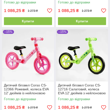
рамою та вилкою, велобіг
рамою та вилкою, велобіг
Готово до відправки
Готово до відправки
1 086,25
1 086,25
₴
₴
1 273 ₴
1 273 ₴
Купити
Купити
–15%
–15%
Дитячий біговел Corso CS-
Дитячий біговел Corso CS-
12366 Рожевий, колеса EVA
12716 Салатовий, колеса
12' дюймів із нейлоновою
EVA 12' дюймів з нейлоновою
рамою та вилкою, велобіг
рамою та вилкою, велобіг
Готово до відправки
Готово до відправки
1 086,25
1 086,25
₴
₴
1 273 ₴
1 273 ₴