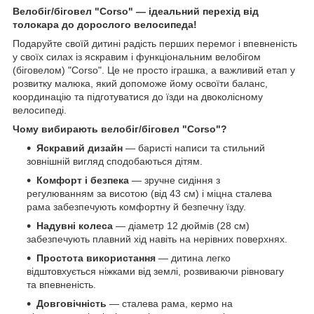
Велобіг/біговел "Corso" — ідеальний перехід від
толокара до дорослого велосипеда!
Подаруйте своїй дитині радість перших перемог і впевненість
у своїх силах із яскравим і функціональним велобігом
(біговелом) "Corso". Це не просто іграшка, а важливий етап у
розвитку малюка, який допоможе йому освоїти баланс,
координацію та підготуватися до їзди на двоколісному
велосипеді.
Чому вибирають велобіг/біговел "Corso"?
Яскравий дизайн
— баристі написи та стильний
зовнішній вигляд сподобаються дітям.
Комфорт і безпека
— зручне сидіння з
регулюванням за висотою (від 43 см) і міцна сталева
рама забезпечують комфортну й безпечну їзду.
Надувні колеса
— діаметр 12 дюймів (28 см)
забезпечують плавний хід навіть на нерівних поверхнях.
Простота використання
— дитина легко
відштовхується ніжками від землі, розвиваючи рівновагу
та впевненість.
Довговічність
— сталева рама, кермо на