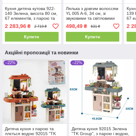
Кухня дитяча кутова 922-
Лялька з довгим волоссям
Кухн
140 Зелена, висота 80 см,
YL 005 A-6, 34 см, зі
139 
67 елементів, з парою та
звуковими та світловими
67 е
водою, підсвітка, звуки,
ефектами та аксесуарами
водо
2 283,96
498,49
2 2
₴
₴
2 719 ₴
631 ₴
посуд, продукти, на
посу
батарейках
бата
Купити
Купити
Акційні пропозиції та новинки
–22%
–22%
Дитяча кухня з парою та
Дитяча кухня 92015 Зелена
ллється водою 92015 "TK
"TK Group", з парою і водою,