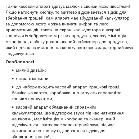
Такий касовий апарат здивує малюків своїми можливостями!
Якщо натиснути кнопку, то миттєво відкривається відсік для
зберігання грошей, сам апарат має вбудований калькулятор,
за допомогою якого можна вивчати цифри та легкі
арифметичні дії, також на екрані калькулятора є яскраві
кнопочки із зображенням різних продуктів, зверху є імітація
мікрофона, а збоку розташований найсканер для продуктів,
який під час натискання на кнопку відтворює характерний звук
і підсвічується.
Особливості:
милий дизайн;
яскраві кольори;
до набору входить касовий апарат, іграшкові гроші,
банківська картка, коробочки, що імітують справжні та
кошик з продуктами;
касовий апарат обладнаний справжнім
калькулятором, що відтворює звуки під час натискання
на кнопки, має імітацію мікрофона та сканер, який
підсвічується і відтворює характерний звук, під час
натискання на кнопку відкривається відсік для
зберігання грошей;