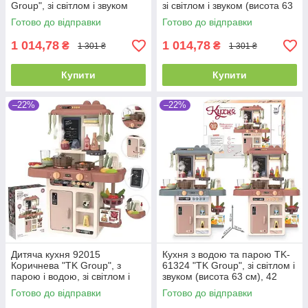
Group", зі світлом і звуком
зі світлом і звуком (висота 63
(висота 63 см)
см)
Готово до відправки
Готово до відправки
1 014,78
1 014,78
₴
₴
1 301 ₴
1 301 ₴
Купити
Купити
–22%
–22%
Дитяча кухня 92015
Кухня з водою та парою TK-
Коричнева "TK Group", з
61324 "TK Group", зі світлом і
парою і водою, зі світлом і
звуком (висота 63 см), 42
звуком (висота 63 см)
елементи
Готово до відправки
Готово до відправки