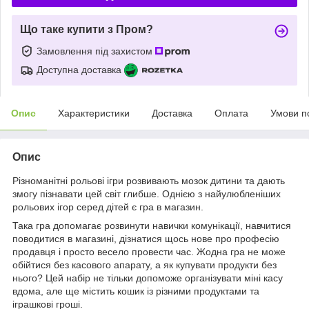
Що таке купити з Пром?
Замовлення під захистом
Доступна доставка
Опис
Характеристики
Доставка
Оплата
Умови п
Опис
Різноманітні рольові ігри розвивають мозок дитини та дають
змогу пізнавати цей світ глибше. Однією з найулюбленіших
рольових ігор серед дітей є гра в магазин.
Така гра допомагає розвинути навички комунікації, навчитися
поводитися в магазині, дізнатися щось нове про професію
продавця і просто весело провести час. Жодна гра не може
обійтися без касового апарату, а як купувати продукти без
нього? Цей набір не тільки допоможе організувати міні касу
вдома, але ще містить кошик із різними продуктами та
іграшкові гроші.