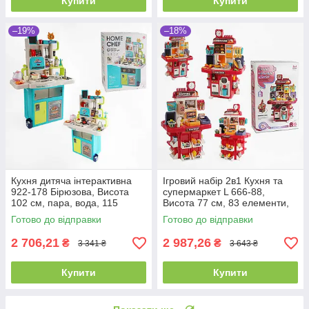
Купити
Купити
–19%
–18%
Кухня дитяча інтерактивна
Ігровий набір 2в1 Кухня та
922-178 Бірюзова, Висота
супермаркет L 666-88,
102 см, пара, вода, 115
Висота 77 см, 83 елементи,
аксесуарів, звук, світло
пара, вода, лід, сканер
Готово до відправки
Готово до відправки
2 706,21
2 987,26
₴
₴
3 341 ₴
3 643 ₴
Купити
Купити