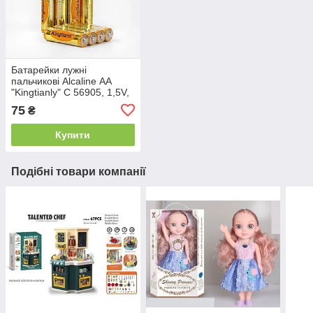
Батарейки лужні
пальчикові Alcaline АА
"Kingtianly" C 56905, 1,5V,
Ціна за 4 шт.
75
₴
Купити
Подібні товари компанії