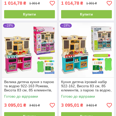
1 014,78
1 014,78
₴
₴
1 301 ₴
1 301 ₴
Купити
Купити
–19%
–19%
Велика дитяча кухня з парою
Кухня дитяча ігровий набір
та водою 922-163 Рожева,
922-162, Висота 83 см, 85
Висота 83 см, 85 елементів,
елементів, з парою та водою,
світлом і звуками
світлом і звуками
Готово до відправки
Готово до відправки
3 095,01
3 095,01
₴
₴
3 821 ₴
3 821 ₴