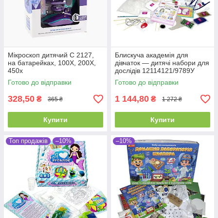
Мікроскоп дитячий С 2127,
Блискуча академія для
на батарейках, 100Х, 200Х,
дівчаток — дитячі набори для
450х
дослідів 12114121/9789У
"Ранок"
Готово до відправки
Готово до відправки
328,50
1 144,80
₴
₴
365 ₴
1 272 ₴
Купити
Купити
Топ продажів
–10%
–10%