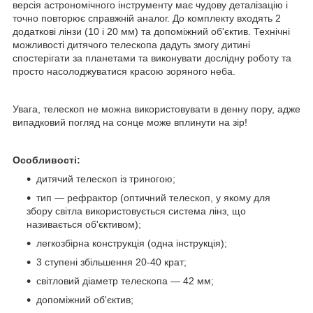
версія астрономічного інструменту має чудову деталізацію і
точно повторює справжній аналог. До комплекту входять 2
додаткові лінзи (10 і 20 мм) та допоміжний об'єктив. Технічні
можливості дитячого телескопа дадуть змогу дитині
спостерігати за планетами та виконувати дослідну роботу та
просто насолоджуватися красою зоряного неба.
Увага, телескоп не можна використовувати в денну пору, адже
випадковий погляд на сонце може вплинути на зір!
Особливості:
дитячий телескоп із триногою;
тип — рефрактор (оптичний телескоп, у якому для
збору світла використовується система лінз, що
називається об'єктивом);
легкозбірна конструкція (одна інструкція);
3 ступені збільшення 20-40 крат;
світловий діаметр телескопа — 42 мм;
допоміжний об'єктив;