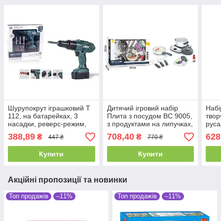
Шурупокрут іграшковий T
Дитячий ігровий набір
Набі
112, на батарейках, 3
Плита з посудом BC 9005,
твор
насадки, реверс-режим,
з продуктами на липучках,
руса
Набір інструментів
13 елементів
4600
388,89
708,40
628
₴
₴
447 ₴
770 ₴
дитячий
Купити
Купити
Акційні пропозиції та новинки
Топ продажів
–11%
Топ продажів
–11%