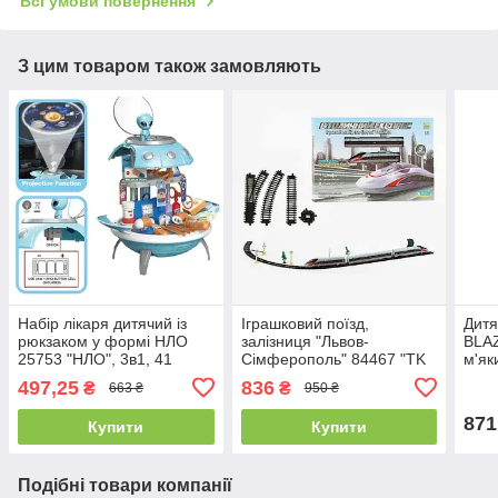
Всі умови повернення
З цим товаром також замовляють
Набір лікаря дитячий із
Іграшковий поїзд,
Дитя
рюкзаком у формі НЛО
залізниця "Львов-
BLA
25753 "НЛО", 3в1, 41
Сімферополь" 84467 "TK
м'як
елемент, з проєктором
Group", озвучена
бата
497,25
836
₴
₴
663 ₴
950 ₴
галактик, висота 46 см
українською мовою,
см
підсвітка
871
Купити
Купити
Подібні товари компанії