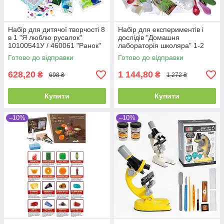
Набір для дитячої творчості 8
Набір для експериментів і
в 1 "Я люблю русалок"
дослідів "Домашня
10100541У / 460061 "Ранок"
лабораторія школяра" 1-2
клас. 12132068/9781У
Готово до відправки
Готово до відправки
"РАНОК"
628,20
1 144,80
₴
₴
698 ₴
1 272 ₴
Купити
Купити
–10%
–10%