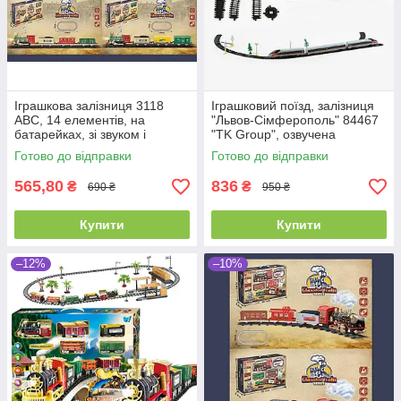
Іграшкова залізниця 3118
Іграшковий поїзд, залізниця
АВС, 14 елементів, на
"Львов-Сімферополь" 84467
батарейках, зі звуком і
"TK Group", озвучена
підсвіткою, 3 вагони
українською мовою, підсвітка
Готово до відправки
Готово до відправки
565,80
836
₴
₴
690 ₴
950 ₴
Купити
Купити
–12%
–10%