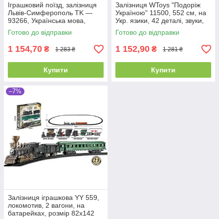
Іграшковий поїзд, залізниця
Залізниця WToys "Подоріж
Львів-Симферополь TK —
Україною" 11500, 552 см, на
93266, Українська мова,
Укр. язики, 42 деталі, звуки,
звукові ефекти, 5 вагонів
пісня, озвучені
Готово до відправки
Готово до відправки
1 154,70
1 152,90
₴
₴
1 283 ₴
1 281 ₴
Купити
Купити
–7%
Залізниця іграшкова YY 559,
локомотив, 2 вагони, на
батарейках, розмір 82х142