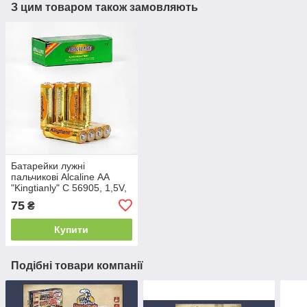
З цим товаром також замовляють
Батарейки лужні
пальчикові Alcaline АА
"Kingtianly" C 56905, 1,5V,
Ціна за 4 шт.
75
₴
Купити
Подібні товари компанії