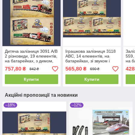
Дитяча залізниця 3091 А/В
Іграшкова залізниця 3118
Залі
2 різновиди, 19 елементів,
АВС, 14 елементів, на
559,
на батарейках, з димом,
батарейках, зі звуком і
на б
звуками та підсвіткою,
підсвіткою, 3 вагони
82х1
757,80
565,80
428
₴
₴
842 ₴
690 ₴
162х84 см
Купити
Купити
Акційні пропозиції та новинки
–18%
–12%