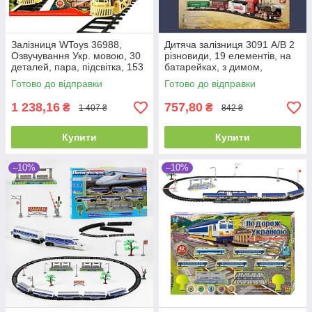
Залізниця WToys 36988,
Дитяча залізниця 3091 А/В 2
Озвучування Укр. мовою, 30
різновиди, 19 елементів, на
деталей, пара, підсвітка, 153
батарейках, з димом,
х 125 см
звуками та підсвіткою, 162х84
Готово до відправки
Готово до відправки
см
1 238,16
757,80
₴
₴
1 407 ₴
842 ₴
Купити
Купити
–10%
–10%