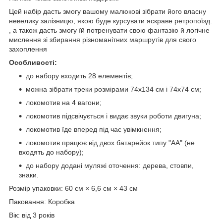
Цей набір дасть змогу вашому малюкові зібрати його власну
невелику залізницю, якою буде курсувати яскраве ретропоїзд.
, а також дасть змогу їй потренувати свою фантазію й логічне
мислення зі збирання різноманітних маршрутів для свого
захоплення
Особливості:
до набору входить 28 елементів;
можна зібрати треки розмірами 74х134 см і 74х74 см;
локомотив на 4 вагони;
локомотив підсвічується і видає звуки роботи двигуна;
локомотив їде вперед під час увімкнення;
локомотив працює від двох батарейок типу "АА" (не
входять до набору);
до набору додані муляжі оточення: дерева, стовпи,
знаки.
Розмір упаковки: 60 см × 6,6 см × 43 см
Паковання: Коробка
Вік: від 3 років