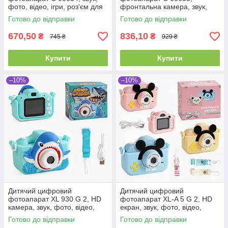
фото, відео, ігри, роз'єм для
фронтальна камера, звук,
SD карти
фото, відео, ігри, роз'єм для
Готово до відправки
Готово до відправки
SD карти
670,50
836,10
₴
₴
745 ₴
929 ₴
Купити
Купити
–10%
–10%
Дитячий цифровий
Дитячий цифровий
фотоапарат XL 930 G 2, HD
фотоапарат XL-A 5 G 2, HD
камера, звук, фото, відео,
екран, звук, фото, відео,
фронтальна камера
фронтальна камера, ігри,
Готово до відправки
Готово до відправки
роз'єм для SD