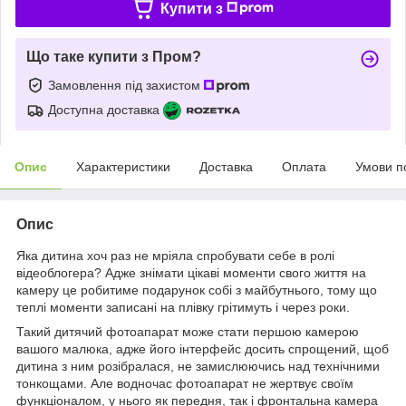
Купити з
Що таке купити з Пром?
Замовлення під захистом
Доступна доставка
Опис
Характеристики
Доставка
Оплата
Умови п
Опис
Яка дитина хоч раз не мріяла спробувати себе в ролі
відеоблогера? Адже знімати цікаві моменти свого життя на
камеру це робитиме подарунок собі з майбутнього, тому що
теплі моменти записані на плівку грітимуть і через роки.
Такий дитячий фотоапарат може стати першою камерою
вашого малюка, адже його інтерфейс досить спрощений, щоб
дитина з ним розібралася, не замислюючись над технічними
тонкощами. Але водночас фотоапарат не жертвує своїм
функціоналом, у нього як передня, так і фронтальна камера