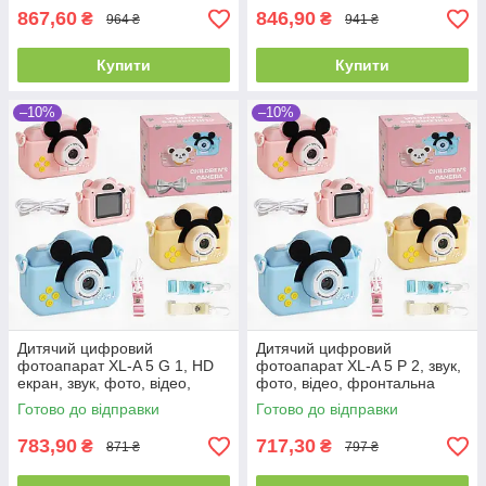
867,60
846,90
₴
₴
964 ₴
941 ₴
Купити
Купити
–10%
–10%
Дитячий цифровий
Дитячий цифровий
фотоапарат XL-A 5 G 1, HD
фотоапарат XL-A 5 P 2, звук,
екран, звук, фото, відео,
фото, відео, фронтальна
фронтальна камера, ігри,
камера, ігри, роз'єм для SD-
Готово до відправки
Готово до відправки
роз'єм для SD
карти
783,90
717,30
₴
₴
871 ₴
797 ₴