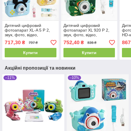
Дитячий цифровий
Дитячий цифровий
Дит
фотоапарат XL-A 5 P 2,
фотоапарат XL 920 P 2,
фото
звук, фото, відео,
звук, фото, відео,
HD-к
фронтальна камера, ігри,
фронтальна камера, ігри,
віде
717,30
752,40
867
₴
₴
797 ₴
836 ₴
роз'єм для SD-карти
роз'єм для SD-карти
SD-к
Купити
Купити
Акційні пропозиції та новинки
–11%
–10%