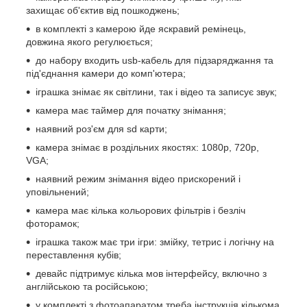
захищає об'єктив від пошкоджень;
в комплекті з камерою йде яскравий ремінець,
довжина якого регулюється;
до набору входить usb-кабель для підзаряджання та
під'єднання камери до комп'ютера;
іграшка знімає як світлини, так і відео та записує звук;
камера має таймер для початку знімання;
наявний роз'єм для sd карти;
камера знімає в роздільних якостях: 1080р, 720р,
VGA;
наявний режим знімання відео прискорений і
уповільнений;
камера має кілька кольорових фільтрів і безліч
фоторамок;
іграшка також має три ігри: змійку, тетрис і логічну на
переставлення кубів;
девайс підтримує кілька мов інтерфейсу, включно з
англійською та російською;
у комплекті з фотоапаратом треба інструкція кількома