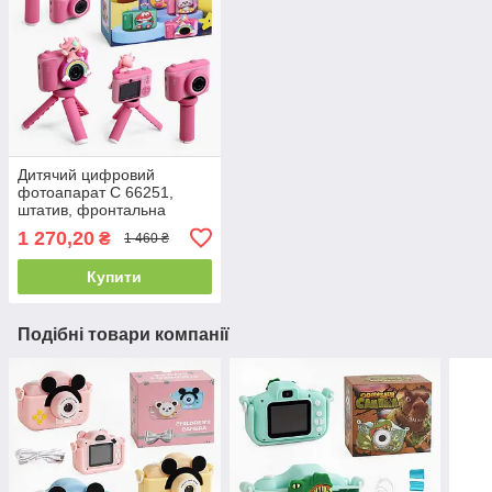
Дитячий цифровий
фотоапарат C 66251,
штатив, фронтальна
камера, звук, фото, відео,
1 270,20
₴
1 460 ₴
3 ігри
Купити
Подібні товари компанії