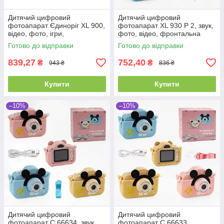
Дитячий цифровий
Дитячий цифровий
фотоапарат Єдиноріг XL 900,
фотоапарат XL 930 P 2, звук,
відео, фото, ігри,
фото, відео, фронтальна
прослуховування музики,
камера
Готово до відправки
Готово до відправки
microSD
839,27
752,40
₴
₴
943 ₴
836 ₴
Купити
Купити
–10%
–10%
Дитячий цифровий
Дитячий цифровий
фотоапарат C 66634, звук,
фотоапарат C 66633,