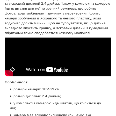
та яскравий дисплей 2.4 дюйма. Також у комплекті з камерою
йдуть штатив для неї та зручний ремінець, що робить
фотоапарат мобільним і зручним у перенесенні. Корпус
камери зроблений із яскравого та легкого пластику, який
водночас досить міцний, щоб не турбуватися, якщо дитина
випадково впустить іграшку, а яскравий дизайн із кумедними
звірятками точно сподобається кожному малюкові.
Особливості
:
розміри камери: 10х5х9 см;
розмір дисплея: 2.4 дюйма;
у комплекті з камерою йде штатив, що кріпиться до
неї;
камера має яскраву силіконову кришечку, яка