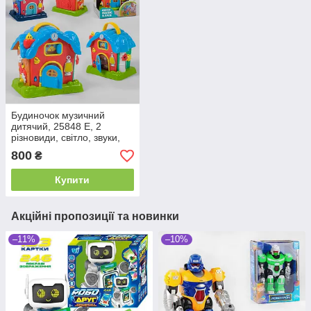
Будиночок музичний
дитячий, 25848 E, 2
різновиди, світло, звуки,
англійська озвуч
800
₴
Купити
Акційні пропозиції та новинки
–11%
–10%