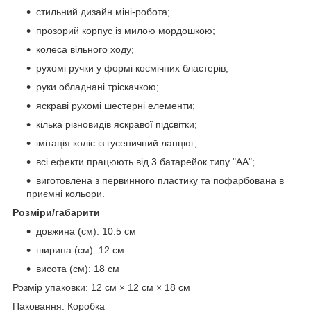
стильний дизайн міні-робота;
прозорий корпус із милою мордошкою;
колеса вільного ходу;
рухомі ручки у формі космічних бластерів;
руки обладнані тріскачкою;
яскраві рухомі шестерні елементи;
кілька різновидів яскравої підсвітки;
імітація коліс із гусеничний ланцюг;
всі ефекти працюють від 3 батарейок типу "АА";
виготовлена з первинного пластику та пофарбована в
приємні кольори.
Розміри/габарити
довжина (см): 10.5 см
ширина (см): 12 см
висота (см): 18 см
Розмір упаковки: 12 см × 12 см × 18 см
Паковання: Коробка