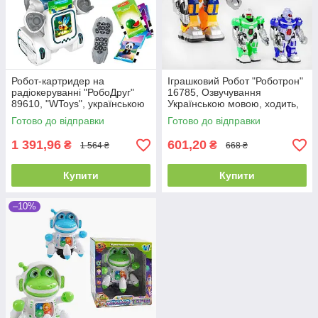
Робот-картридер на
Іграшковий Робот "Роботрон"
радіокеруванні "РобоДруг"
16785, Озвучування
89610, "WToys", українською
Українською мовою, ходить,
мовою, 123 картки, 246
світло, звук
Готово до відправки
Готово до відправки
1 391,96
601,20
₴
₴
1 564 ₴
668 ₴
Купити
Купити
–10%