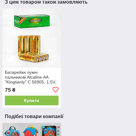
З цим товаром також замовляють
Батарейки лужні
пальчикові Alcaline АА
"Kingtianly" C 56905, 1,5V,
Ціна за 4 шт.
75
₴
Купити
Подібні товари компанії