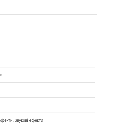
p
ів
ефекти, Звукові ефекти