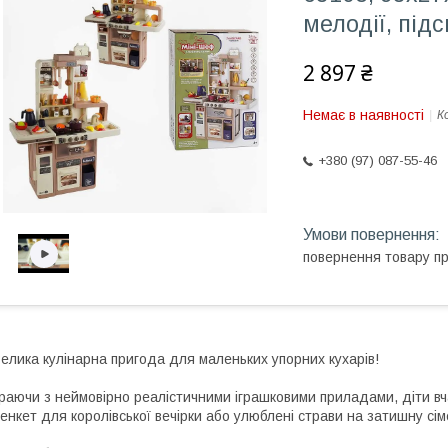
мелодії, підс
2 897 ₴
Немає в наявності
К
+380 (97) 087-55-46
повернення товару п
елика кулінарна пригода для маленьких упорних кухарів!
раючи з неймовірно реалістичними іграшковими приладами, діти вч
енкет для королівської вечірки або улюблені страви на затишну сі