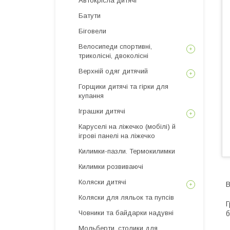
Автокрісла дитячі
Батути
Біговели
Велосипеди спортивні,
триколісні, двоколісні
Верхній одяг дитячий
Горщики дитячі та гірки для
купання
Іграшки дитячі
Каруселі на ліжечко (мобілі) й
ігрові панелі на ліжечко
Килимки-пазли. Термокилимки
Килимки розвиваючі
Коляски дитячі
В
Коляски для ляльок та пупсів
Г
Човники та байдарки надувні
б
Мольберти, столики для