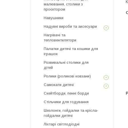
К
малювання, столики з
проєктором
Навушники
Надувні вироби та аксесуари
Нагрівачі та
тепловентилятори
Палатки дитячі та кошики для
іграшок
Розвивальні столики для
дітей
Ролики (роликові ковзани)
Самокати дитячі
Скейтборди, пенні борди
Стільчики для годування
Шезлонги, гойдалки та крісла-
гойдалки дитячі
Ліхтарі світлодіодні