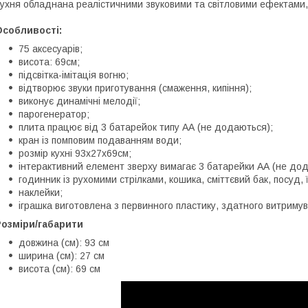
ухня обладнана реалістичними звуковими та світловими ефектами,
Особливості:
75 аксесуарів;
висота: 69см;
підсвітка-імітація вогню;
відтворює звуки приготування (смаження, кипіння);
виконує динамічні мелодії;
парогенератор;
плита працює від 3 батарейок типу АА (не додаються);
кран із помповим подаванням води;
розмір кухні 93х27х69см;
інтерактивний елемент зверху вимагає 3 батарейки АА (не до
годинник із рухомими стрілками, кошика, сміттєвий бак, посуд,
наклейки;
іграшка виготовлена з первинного пластику, здатного витримув
Розміри/габарити
довжина (см): 93 см
ширина (см): 27 см
висота (см): 69 см