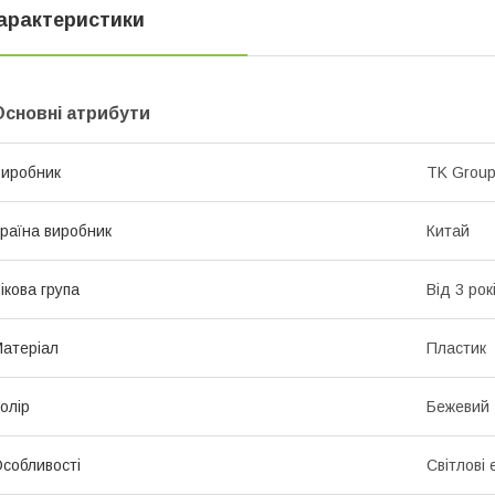
арактеристики
Основні атрибути
иробник
TK Grou
раїна виробник
Китай
ікова група
Від 3 рок
атеріал
Пластик
олір
Бежевий
собливості
Світлові 