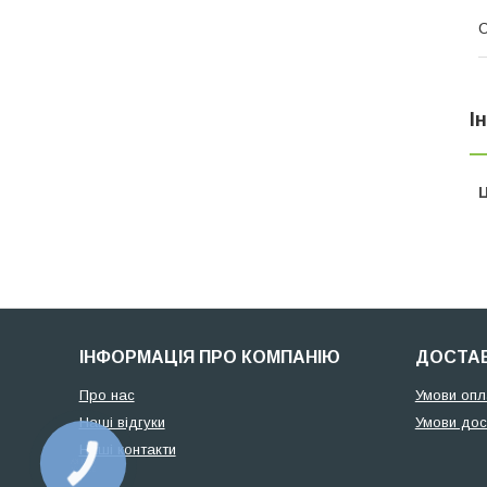
І
Ц
ІНФОРМАЦІЯ ПРО КОМПАНІЮ
ДОСТАВ
Про нас
Умови опл
Наші відгуки
Умови дос
Наші контакти
КНОПКА
ЗВ'ЯЗКУ