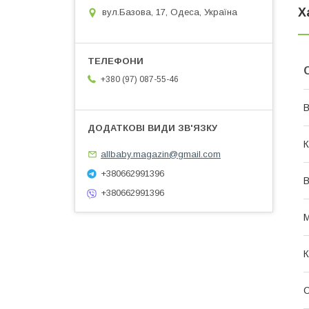
Х
вул.Базова, 17, Одеса, Україна
+380 (97) 087-55-46
В
К
allbaby.magazin@gmail.com
+380662991396
В
+380662991396
М
К
О