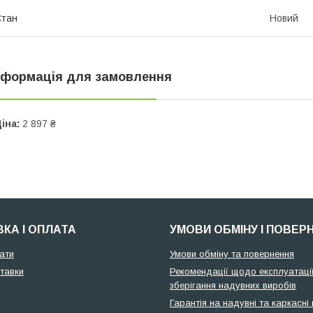
Стан
Новий
нформація для замовлення
іна:
2 897 ₴
КА І ОПЛАТА
УМОВИ ОБМІНУ І ПОВЕР
ати
Умови обміну та повернення
тавки
Рекомендації щодо експлуатації
зберігання надувних виробів
Гарантія на надувні та каркасні