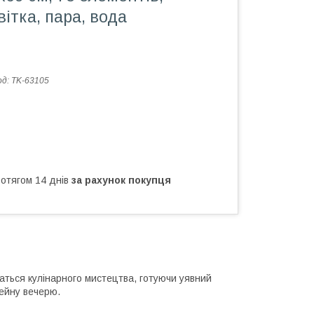
вітка, пара, вода
од:
TK-63105
ротягом 14 днів
за рахунок покупця
аться кулінарного мистецтва, готуючи уявний
мейну вечерю.