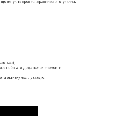
 що імітують процес справжнього готування.
даються);
 їжа та багато додаткових елементів;
ати активну експлуатацію.