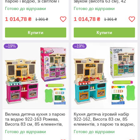
парою і водою, зі світлом і
звуком (висота 63 см), 42
звуком (висота 63 см)
елементи
Готово до відправки
Готово до відправки
1 014,78
1 014,78
₴
₴
1 301 ₴
1 301 ₴
Купити
Купити
–19%
–19%
Велика дитяча кухня з парою
Кухня дитяча ігровий набір
та водою 922-163 Рожева,
922-162, Висота 83 см, 85
Висота 83 см, 85 елементів,
елементів, з парою та водою,
світлом і звуками
світлом і звуками
Готово до відправки
Готово до відправки