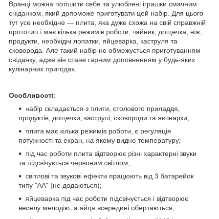
Вранці можна потішити себе та улюблені іграшки смачним
сніданком, який допоможе приготувати цей набір. Для цього
тут усе необхідне — плита, яка дуже схожа на свій справжній
прототип і має кілька режимів роботи, чайник, дощечка, ніж,
продукти, необхідні лопатки, яйцеварка, каструля та
сковорода. Але такий набір не обмежується приготуванням
сніданку, адже він стане гарним доповненням у будь-яких
кулінарних пригодах.
Особливості
:
набір складається з плити, столового приладдя,
продуктів, дощечки, каструлі, сковороди та яєчнарки;
плита має кілька режимів роботи, є регуляція
потужності та екран, на якому видно температуру;
під час роботи плита відтворює різні характерні звуки
та підсвічується червоним світлом;
світлові та звукові ефекти працюють від 3 батарейок
типу "АА" (не додаються);
яйцеварка під час роботи підсвічується і відтворює
веселу мелодію, а яйця всередині обертаються;