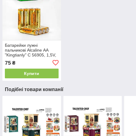
Батарейки лужні
пальчикові Alcaline АА
"Kingtianly" C 56905, 1,5V,
Ціна за 4 шт.
75
₴
Купити
Подібні товари компанії