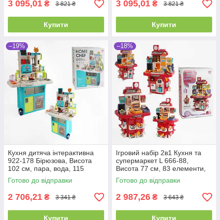
3 095,01
3 095,01
₴
₴
3 821 ₴
3 821 ₴
Купити
Купити
–19%
–18%
Кухня дитяча інтерактивна
Ігровий набір 2в1 Кухня та
922-178 Бірюзова, Висота
супермаркет L 666-88,
102 см, пара, вода, 115
Висота 77 см, 83 елементи,
аксесуарів, звук, світло
пара, вода, лід, сканер
Готово до відправки
Готово до відправки
2 706,21
2 987,26
₴
₴
3 341 ₴
3 643 ₴
Купити
Купити