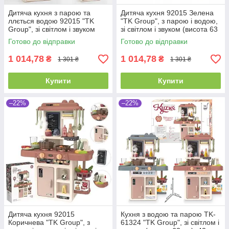
Дитяча кухня з парою та
Дитяча кухня 92015 Зелена
ллється водою 92015 "TK
"TK Group", з парою і водою,
Group", зі світлом і звуком
зі світлом і звуком (висота 63
(висота 63 см)
см)
Готово до відправки
Готово до відправки
1 014,78
1 014,78
₴
₴
1 301 ₴
1 301 ₴
Купити
Купити
–22%
–22%
Дитяча кухня 92015
Кухня з водою та парою TK-
Коричнева "TK Group", з
61324 "TK Group", зі світлом і