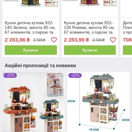
Кухня дитяча кутова 922-
Кухня дитяча кутова 922-
Дитя
140 Зелена, висота 80 см,
139 Рожева, висота 80 см,
Плит
67 елементів, з парою та
67 елементів, з парою та
з пр
водою, підсвітка, звуки,
водою, підсвітка, звуки,
13 е
2 283,96
2 283,96
708
₴
₴
2 719 ₴
2 719 ₴
посуд, продукти, на
посуд, продукти, на
батарейках
батарейках
Купити
Купити
Акційні пропозиції та новинки
–22%
–22%