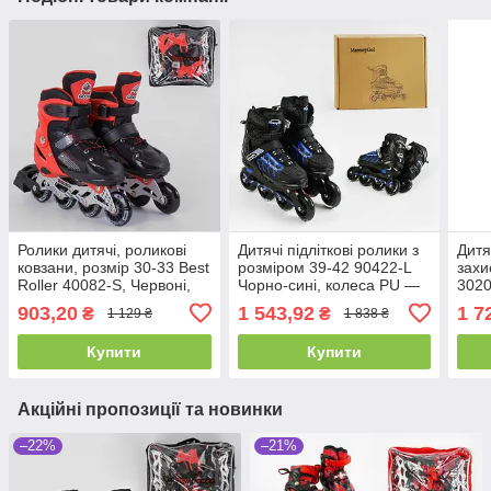
Ролики дитячі, роликові
Дитячі підліткові ролики з
Дитя
ковзани, розмір 30-33 Best
розміром 39-42 90422-L
захи
Roller 40082-S, Червоні,
Чорно-сині, колеса PU —
3020
колеса PVC світні,
безшумні, підшипник
Бірю
903,20
1 543,92
1 7
₴
₴
1 129 ₴
1 838 ₴
розсувні
ABEC-7
безш
Купити
Купити
Акційні пропозиції та новинки
–22%
–21%