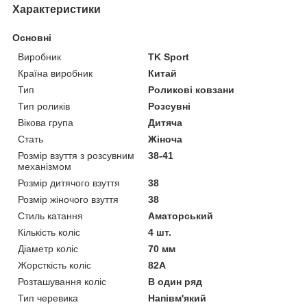
Характеристики
Основні
Виробник
TK Sport
Країна виробник
Китай
Тип
Роликові ковзани
Тип роликів
Розсувні
Вікова група
Дитяча
Стать
Жіноча
Розмір взуття з розсувним
38-41
механізмом
Розмір дитячого взуття
38
Розмір жіночого взуття
38
Стиль катання
Аматорський
Кількість коліс
4 шт.
Діаметр коліс
70 мм
Жорсткість коліс
82А
Розташування коліс
В один ряд
Тип черевика
Напівм'який