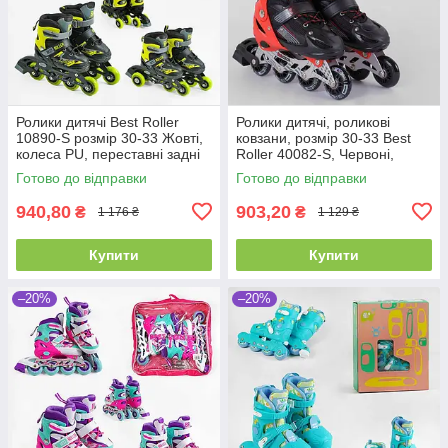
Ролики дитячі Best Roller
Ролики дитячі, роликові
10890-S розмір 30-33 Жовті,
ковзани, розмір 30-33 Best
колеса PU, переставні задні
Roller 40082-S, Червоні,
колеса
колеса PVC світні, розсувні
Готово до відправки
Готово до відправки
940,80
903,20
₴
₴
1 176 ₴
1 129 ₴
Купити
Купити
–20%
–20%