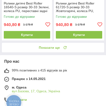
Ролики дитячі Best Roller
Ролики дитячі Best Roller
16540-S розмір 30-33 Зелені,
61720-S розмір 30-33
колеса PU, переставні задні
Жовтогарячі, колеса PU,
колеса
переставні задні колеса
Готово до відправки
Готово до відправки
940,80
940,80
₴
₴
1 176 ₴
1 176 ₴
Купити
Купити
Показати ще
Про нас
99% позитивних з 415 відгуків за рік
Працює з 14.05.2021
м. Одеса
вул.Базова, 17, Одеса, Україна
Контакти
КНОПКА
ЗВ'ЯЗКУ