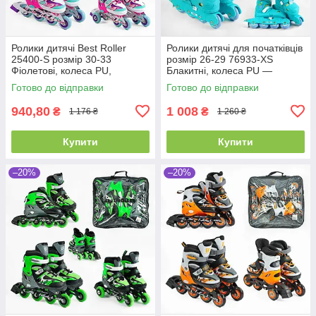
Ролики дитячі Best Roller
Ролики дитячі для початківців
25400-S розмір 30-33
розмір 26-29 76933-XS
Фіолетові, колеса PU,
Блакитні, колеса PU —
переставні задні колеса
безшумні, світні
Готово до відправки
Готово до відправки
940,80
1 008
₴
₴
1 176 ₴
1 260 ₴
Купити
Купити
–20%
–20%