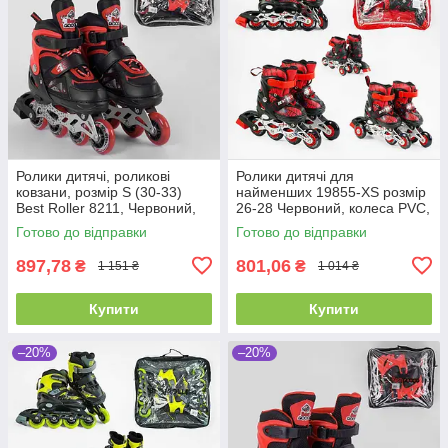
Ролики дитячі, роликові
Ролики дитячі для
ковзани, розмір S (30-33)
найменших 19855-XS розмір
Best Roller 8211, Червоний,
26-28 Червоний, колеса PVC,
колеса PU поліуретан світні
переднє зі світлом
Готово до відправки
Готово до відправки
897,78
801,06
₴
₴
1 151 ₴
1 014 ₴
Купити
Купити
–20%
–20%