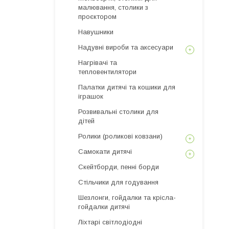
малювання, столики з
проєктором
Навушники
Надувні вироби та аксесуари
Нагрівачі та
тепловентилятори
Палатки дитячі та кошики для
іграшок
Розвивальні столики для
дітей
Ролики (роликові ковзани)
Самокати дитячі
Скейтборди, пенні борди
Стільчики для годування
Шезлонги, гойдалки та крісла-
гойдалки дитячі
Ліхтарі світлодіодні