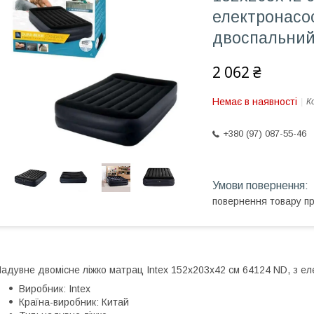
електронасос
двоспальни
2 062 ₴
Немає в наявності
К
+380 (97) 087-55-46
повернення товару п
адувне двомісне ліжко матрац Intex 152х203х42 см 64124 ND, з ел
Виробник: Intex
Країна-виробник: Китай