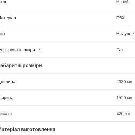
Стан
Новий
атеріал
ПВХ
ип
Надувне 
локіроване покриття
Так
Габаритні розміри
Довжина
2030 мм
Ширина
1520 мм
исота
420 мм
Матеріал виготовлення