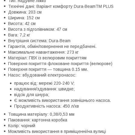
Тип: надувне ліжко
Технічні дані: Варіант комфорту Dura-BeamTM PLUS
Довжина: 203 см
Ширина: 152 см
Висота: 42 см
Висота з підголівником: 47 см
Вага: 7,2 кг
Внутрішня система: Dura-Beam
Гарантія, обмін/повернення не передбачені.
Максимальне навантаження: 273 кг
Матеріал: ПВХ із велюровим покриттям
Поверхня покриття флоковане покриття (велюрове)
Поверхня покриття — товщина 0.15 мм.
Насос: вбудований електронасос:
працює від: мережі 220-240 V;
надування/здування: швидке;
відсік для шнура;
Є можливість використання зовнішнього насоса.
Продуктивність насоса: 450 л/хв
Товщина матеріалу: 0,38/0,53 мм
Паковання: картонна коробка
Колір: чорний
Можливість використання в приміщенні/на вулиці