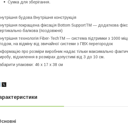
Сумка для зберігання.
нутрішня будова Внутрішня конструкція
нутрішня покращена фіксація Bottom SupportTM — додаткова фікс
ертикально-балкова (поздовжня)
нутрішня технологія Fiber-TechTM — система підтримки з 1000 міцн
годом, на відміну від звичайної системи з ПВХ перегородок
нформацію про розміри виробник надає тільки максимально фактич
иробу, відхилення в розмірах допустимі від 3 до 10 см.
абарити упаковки: 46 х 17 х 38 см
арактеристики
Основні