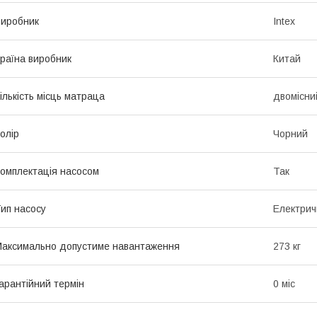
иробник
Intex
раїна виробник
Китай
ількість місць матраца
двомісни
олір
Чорний
омплектація насосом
Так
ип насосу
Електрич
аксимально допустиме навантаження
273 кг
арантійний термін
0 міс