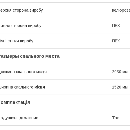
ерхня сторона виробу
велюрове
ижня сторона виробу
ПВХ
ічні стінки виробу
ПВХ
Размеры спального места
овжина спального місця
2030 мм
ирина спального місця
1520 мм
Комплектація
одушка-підголівник
Так