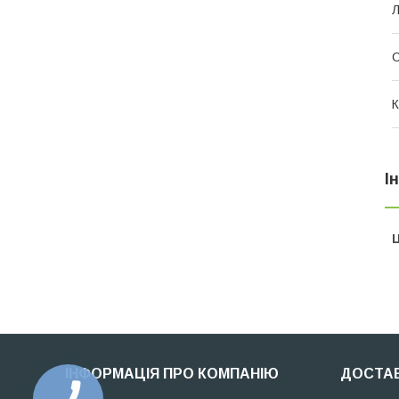
Л
С
К
І
Ц
ІНФОРМАЦІЯ ПРО КОМПАНІЮ
ДОСТАВ