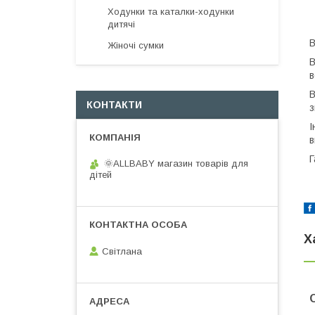
Ходунки та каталки-ходунки
дитячі
В
Жіночі сумки
В
в
В
КОНТАКТИ
з
І
в
Г
🌞ALLBABY магазин товарів для
дітей
Х
Світлана