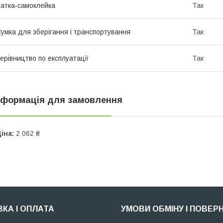
атка-самоклейка
Так
умка для зберігання і транспортування
Так
ерівництво по експлуатації
Так
нформація для замовлення
іна:
2 062 ₴
КА І ОПЛАТА
УМОВИ ОБМІНУ І ПОВЕР