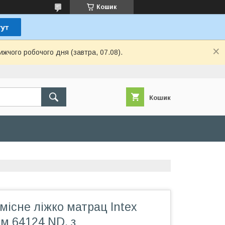
Кошик
ижчого робочого дня (завтра, 07.08).
Кошик
існе ліжко матрац Intex
м 64124 ND, з