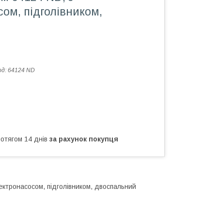
ом, підголівником,
й
од:
64124 ND
ротягом 14 днів
за рахунок покупця
ектронасосом, підголівником, двоспальний