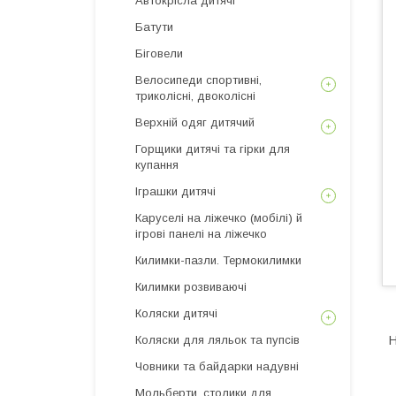
Автокрісла дитячі
Батути
Біговели
Велосипеди спортивні,
триколісні, двоколісні
Верхній одяг дитячий
Горщики дитячі та гірки для
купання
Іграшки дитячі
Каруселі на ліжечко (мобілі) й
ігрові панелі на ліжечко
Килимки-пазли. Термокилимки
Килимки розвиваючі
Коляски дитячі
Коляски для ляльок та пупсів
Н
Човники та байдарки надувні
Мольберти, столики для