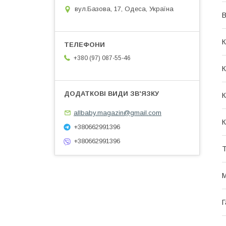
вул.Базова, 17, Одеса, Україна
В
К
+380 (97) 087-55-46
К
К
allbaby.magazin@gmail.com
К
+380662991396
+380662991396
Т
М
Г