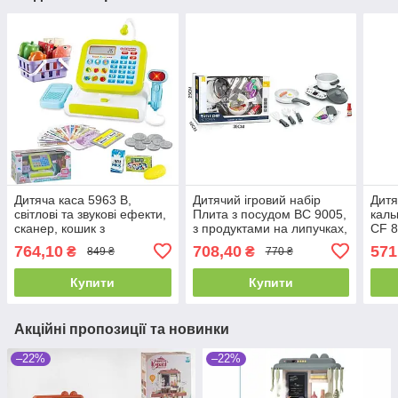
Дитяча каса 5963 В,
Дитячий ігровий набір
Дитя
світлові та звукові ефекти,
Плита з посудом BC 9005,
каль
сканер, кошик з
з продуктами на липучках,
CF 8
продуктами
13 елементів
звук 
764,10
708,40
571
₴
₴
849 ₴
770 ₴
Купити
Купити
Акційні пропозиції та новинки
–22%
–22%