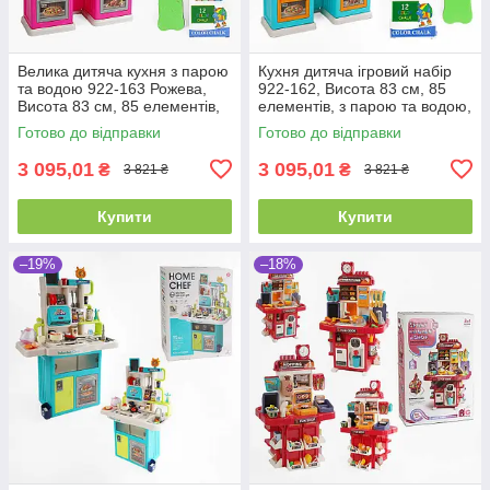
Велика дитяча кухня з парою
Кухня дитяча ігровий набір
та водою 922-163 Рожева,
922-162, Висота 83 см, 85
Висота 83 см, 85 елементів,
елементів, з парою та водою,
світлом і звуками
світлом і звуками
Готово до відправки
Готово до відправки
3 095,01
3 095,01
₴
₴
3 821 ₴
3 821 ₴
Купити
Купити
–19%
–18%