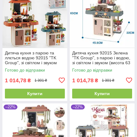
Дитяча кухня з парою та
Дитяча кухня 92015 Зелена
ллється водою 92015 "TK
"TK Group", з парою і водою,
Group", зі світлом і звуком
зі світлом і звуком (висота 63
(висота 63 см)
см)
Готово до відправки
Готово до відправки
1 014,78
1 014,78
₴
₴
1 301 ₴
1 301 ₴
Купити
Купити
–22%
–22%