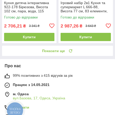
Кухня дитяча інтерактивна
Ігровий набір 2в1 Кухня та
922-178 Бірюзова, Висота
супермаркет L 666-88,
102 см, пара, вода, 115
Висота 77 см, 83 елементи,
аксесуарів, звук, світло
пара, вода, лід, сканер
Готово до відправки
Готово до відправки
2 706,21
2 987,26
₴
₴
3 341 ₴
3 643 ₴
Купити
Купити
Показати ще
Про нас
99% позитивних з 415 відгуків за рік
Працює з 14.05.2021
м. Одеса
вул.Базова, 17, Одеса, Україна
Контакти
КНОПКА
ЗВ'ЯЗКУ