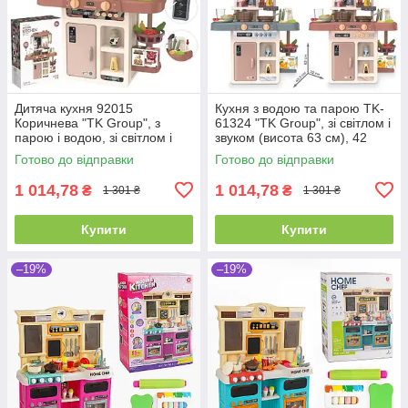
Дитяча кухня 92015
Кухня з водою та парою TK-
Коричнева "TK Group", з
61324 "TK Group", зі світлом і
парою і водою, зі світлом і
звуком (висота 63 см), 42
звуком (висота 63 см)
елементи
Готово до відправки
Готово до відправки
1 014,78
1 014,78
₴
₴
1 301 ₴
1 301 ₴
Купити
Купити
–19%
–19%