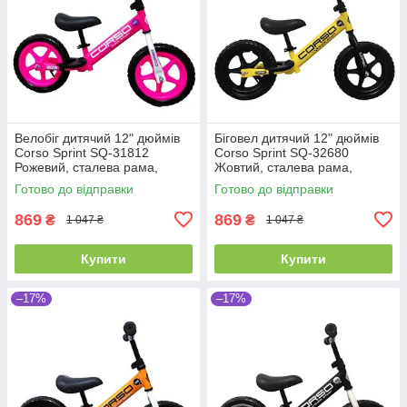
Велобіг дитячий 12" дюймів
Біговел дитячий 12" дюймів
Corso Sprint SQ-31812
Corso Sprint SQ-32680
Рожевий, сталева рама,
Жовтий, сталева рама,
колеса EVA (піна), підставка
колеса EVA (піна), підставка
Готово до відправки
Готово до відправки
для ніжок, біговел
для ніжок, велобіг
869
869
₴
₴
1 047 ₴
1 047 ₴
Купити
Купити
–17%
–17%