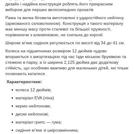
дизайн і надійна конструкція роблять його прекрасним
вибором для перших велосипедних прокатів
Рама та вилка біговела виготовлені з ударостійкого нейлону
(армованого скловолокном). Конструкція з такого матеріалу
має меншу масу проти сталевої та більшої пружності,
порівнюючи з алюмінієвою, не схильна до корозії.
Широке м'яке сидіння регулюється по висоті від 34 до 41 см.
Колеса на підшипниках розміром 12 дюймів чудово
впораються з амортизацією під час їзди міською бруківкою та
стежкою в парку, а їх ширина 2,125 дюйма дає додаткову
стійкість, що особливо важливо для маленьких дітей, які тільки
починають кататися.
Характеристики:
колеса 12 дюймів;
матеріал EVA (піна)
кермо нейлонове;
диски нейлонові;
матеріал грипс — гума;
сидіння м'яке зі шкірозамінника;