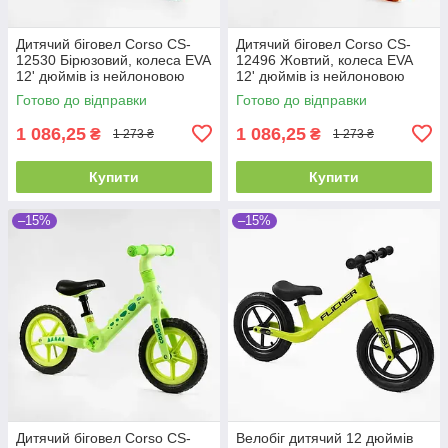
Дитячий біговел Corso CS-
Дитячий біговел Corso CS-
12530 Бірюзовий, колеса EVA
12496 Жовтий, колеса EVA
12' дюймів із нейлоновою
12' дюймів із нейлоновою
рамою та вилкою, велобіг
рамою та вилкою, велобіг
Готово до відправки
Готово до відправки
1 086,25
1 086,25
₴
₴
1 273 ₴
1 273 ₴
Купити
Купити
–15%
–15%
Дитячий біговел Corso CS-
Велобіг дитячий 12 дюймів