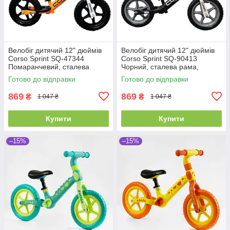
Велобіг дитячий 12" дюймів
Велобіг дитячий 12" дюймів
Corso Sprint SQ-47344
Corso Sprint SQ-90413
Помаранчевий, сталева
Чорний, сталева рама,
рама, колеса EVA (піна),
колеса EVA (піна), підставка
Готово до відправки
Готово до відправки
підставка для ніжок, біговел
для ніжок, біговел
869
869
₴
₴
1 047 ₴
1 047 ₴
Купити
Купити
–15%
–15%