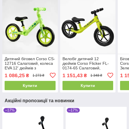
Дитячий біговел Corso CS-
Велобіг дитячий 12
Біго
12716 Салатовий, колеса
дюймів Corso Flicker FL-
Cors
EVA 12' дюймів з
0174-65 Салатовий,
Зеле
нейлоновою рамою та
надувні колеса,
нейл
1 086,25
1 151,43
1 1
₴
₴
1 273 ₴
1 348 ₴
вилкою, велобіг
нейлонова рама, біговел
Купити
Купити
Акційні пропозиції та новинки
–17%
–17%