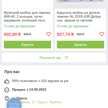
Музичний мобіль для ліжечка
Карусель мобіль на дитяче
668-40, 2 кольори, пульт
ліжечко HL 2018-43R Добра
керування, колискові пісні,
сни, звукові та світлові
англійською мовою
ефекти, 5 підвісок-
Готово до відправки
Готово до відправки
брязкальців
602,80
827,70
₴
₴
685 ₴
930 ₴
Купити
Купити
Показати ще
Про нас
99% позитивних з 415 відгуків за рік
Працює з 14.05.2021
м. Одеса
вул.Базова, 17, Одеса, Україна
КНОПКА
ЗВ'ЯЗКУ