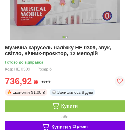
Музична карусель наліжку HE 0309, звук,
світло, нічник-проєктор, 12 мелодій
Готово до відправки
Код: HE 0309
Роздріб
736,92
₴
828 ₴
Економія
91.08 ₴
Залишилось
8 днів
Купити
або
Купити з