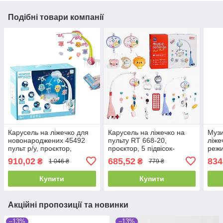
Подібні товари компанії
Карусель на ліжечко для
Карусель на ліжечко на
Музи
новонароджених 45492
пульту RT 668-20,
ліже
пульт р/у, проєктор,
проєктор, 5 підвісок-
режи
обертання, мелодії, звуки,
брязкальців, таймер,
бряз
910,02
685,52
834
₴
₴
1 046 ₴
779 ₴
колискові
мелодії, звуки природи
коли
Купити
Купити
Акційні пропозиції та новинки
–13%
–13%