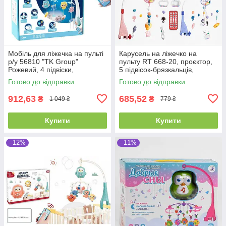
Мобіль для ліжечка на пульті
Карусель на ліжечко на
р/у 56810 "TK Group"
пульту RT 668-20, проєктор,
Рожевий, 4 підвіски,
5 підвісок-брязкальців,
проєктор, мелодії, звуки,
таймер, мелодії, звуки
Готово до відправки
Готово до відправки
колискові
природи
912,63
685,52
₴
₴
1 049 ₴
779 ₴
Купити
Купити
–12%
–11%