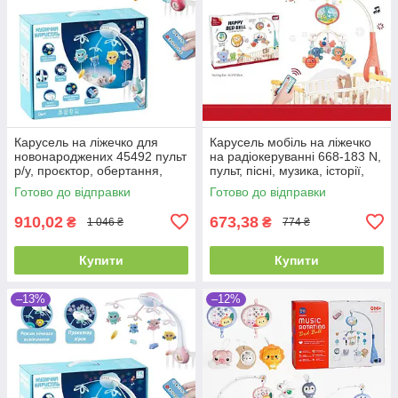
Карусель на ліжечко для
Карусель мобіль на ліжечко
новонароджених 45492 пульт
на радіокеруванні 668-183 N,
р/у, проєктор, обертання,
пульт, пісні, музика, історії,
мелодії, звуки, колискові
Англ озвучення
Готово до відправки
Готово до відправки
910,02
673,38
₴
₴
1 046 ₴
774 ₴
Купити
Купити
–13%
–12%