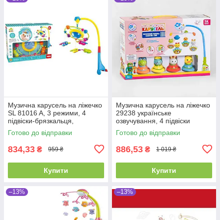
Музична карусель на ліжечко
Музична карусель на ліжечко
SL 81016 A, 3 режими, 4
29238 українське
підвіски-брязкальця,
озвучування, 4 підвіски
проєктор, колискова мелодія
брязкальця, обертання,
Готово до відправки
Готово до відправки
мелодії, мобіль
834,33
886,53
₴
₴
959 ₴
1 019 ₴
Купити
Купити
–13%
–13%