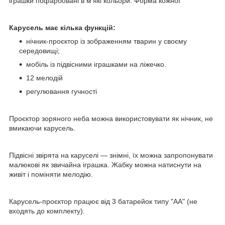
іграшки пофарбовані в м'які кольори. Форма кожної
Карусель має кілька функцій:
нічник-проєктор із зображенням тварин у своєму
середовищі;
мобіль із підвісними іграшками на ліжечко.
12 мелодій
регулювання гучності
Проєктор зоряного неба можна використовувати як нічник, не
вмикаючи карусель.
Підвісні звірята на каруселі — знімні, їх можна запропонувати
малюкові як звичайна іграшка. Жабку можна натиснути на
живіт і поміняти мелодію.
Карусель-проєктор працює від 3 батарейок типу "АА" (не
входять до комплекту).