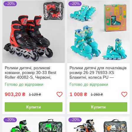
–20%
–20%
Ролики дитячі, роликові
Ролики дитячі для початківців
ковзани, розмір 30-33 Best
розмір 26-29 76933-XS
Roller 40082-S, Червоні,
Блакитні, колеса PU —
колеса PVC світні, розсувні
безшумні, світні
Готово до відправки
Готово до відправки
903,20
1 008
₴
₴
1 129 ₴
1 260 ₴
Купити
Купити
–20%
–20%