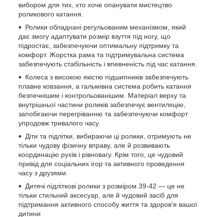
вибором для тих, хто хоче опанувати мистецтво
роликового катання.
Ролики обладнані регульованим механізмом, який
дає змогу адаптувати розмір взуття під ногу, що
підростає, забезпечуючи оптимальну підтримку та
комфорт. Жорстка рама та підтримувальна система
забезпечують стабільність і впевненість під час катання.
Колеса з високою якістю підшипників забезпечують
плавне ковзання, а гальмівна система робить катання
безпечнішим і контрольованішим. Матеріал верху та
внутрішньої частини роликів забезпечує вентиляцію,
запобігаючи перегріванню та забезпечуючи комфорт
упродовж тривалого часу.
Діти та підлітки, вибираючи ці ролики, отримують не
тільки чудову фізичну вправу, але й розвивають
координацію рухів і рівновагу. Крім того, це чудовий
привід для соціальних ігор та активного проведення
часу з друзями.
Дитячі підліткові ролики з розміром 39-42 — це не
тільки стильний аксесуар, але й чудовий засіб для
підтримання активного способу життя та здоров'я вашої
дитини