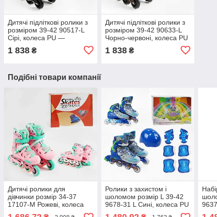
Дитячі підліткові ролики з
Дитячі підліткові ролики з
розміром 39-42 90517-L
розміром 39-42 90633-L
Сірі, колеса PU —
Чорно-червоні, колеса PU
безшумні, підшипник
— безшумні, підшипник
1 838
1 838
₴
₴
ABEC-7
ABEC-7
Подібні товари компанії
Дитячі ролики для
Ролики з захистом і
Набі
дівчинки розмір 34-37
шоломом розмір L 39-42
шоло
17107-М Рожеві, колеса
9678-31 L Сині, колеса PU
9637
PU безшумні, Підшипники
6 см
PU 6