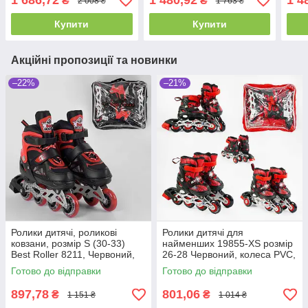
1 686,72
1 480,92
1 4
₴
₴
2 008 ₴
1 763 ₴
— ABEC 9
Купити
Купити
Акційні пропозиції та новинки
–22%
–21%
Ролики дитячі, роликові
Ролики дитячі для
ковзани, розмір S (30-33)
найменших 19855-XS розмір
Best Roller 8211, Червоний,
26-28 Червоний, колеса PVC,
колеса PU поліуретан світні
переднє зі світлом
Готово до відправки
Готово до відправки
897,78
801,06
₴
₴
1 151 ₴
1 014 ₴