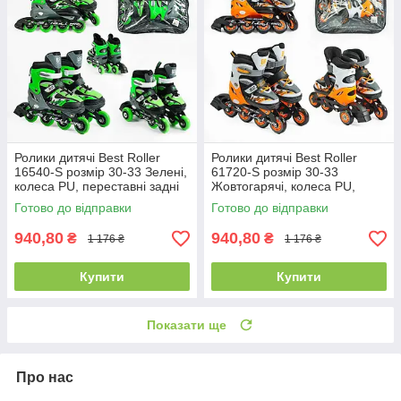
Ролики дитячі Best Roller
Ролики дитячі Best Roller
16540-S розмір 30-33 Зелені,
61720-S розмір 30-33
колеса PU, переставні задні
Жовтогарячі, колеса PU,
колеса
переставні задні колеса
Готово до відправки
Готово до відправки
940,80
940,80
₴
₴
1 176 ₴
1 176 ₴
Купити
Купити
Показати ще
Про нас