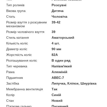
Тип роликів
Розсувні
Вікова група
Дитяча
Стать
Чоловіча
Розмір взуття з розсувним
39-42
механізмом
Розмір чоловічого взуття
39
Стиль катання
Аматорський
Кількість коліс
4 шт.
Діаметр коліс
90 мм
Жорсткість коліс
82А
Розташування коліс
В один ряд
Тип черевика
Напівм'який
Рама
Алюміній
Підшипник
ABEC-7
Застібка
Липучка, Кліпси, Шнурівка
Мембранна вентиляція
Так
Колір
Синій
Стан
Новий
П'яткове гальмо
Пасивний