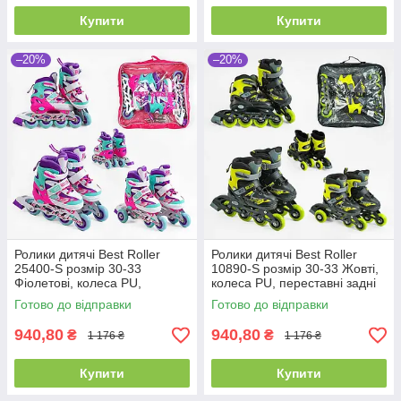
Купити
Купити
–20%
–20%
Ролики дитячі Best Roller
Ролики дитячі Best Roller
25400-S розмір 30-33
10890-S розмір 30-33 Жовті,
Фіолетові, колеса PU,
колеса PU, переставні задні
переставні задні колеса
колеса
Готово до відправки
Готово до відправки
940,80
940,80
₴
₴
1 176 ₴
1 176 ₴
Купити
Купити