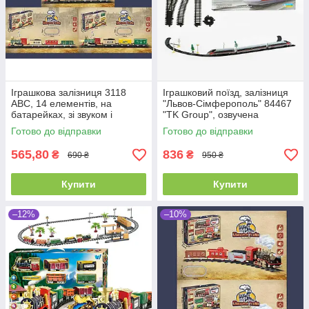
Іграшкова залізниця 3118
Іграшковий поїзд, залізниця
АВС, 14 елементів, на
"Львов-Сімферополь" 84467
батарейках, зі звуком і
"TK Group", озвучена
підсвіткою, 3 вагони
українською мовою, підсвітка
Готово до відправки
Готово до відправки
565,80
836
₴
₴
690 ₴
950 ₴
Купити
Купити
–12%
–10%