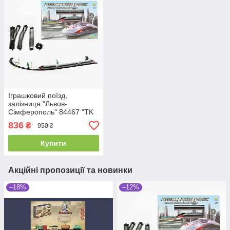
Іграшковий поїзд,
залізниця "Львов-
Сімферополь" 84467 "TK
Group", озвучена
836
₴
950 ₴
українською мовою,
підсвітка
Купити
Акційні пропозиції та новинки
–18%
–12%