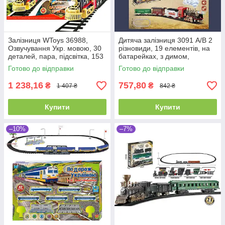
Залізниця WToys 36988,
Дитяча залізниця 3091 А/В 2
Озвучування Укр. мовою, 30
різновиди, 19 елементів, на
деталей, пара, підсвітка, 153
батарейках, з димом,
х 125 см
звуками та підсвіткою, 162х84
Готово до відправки
Готово до відправки
см
1 238,16
757,80
₴
₴
1 407 ₴
842 ₴
Купити
Купити
–10%
–7%