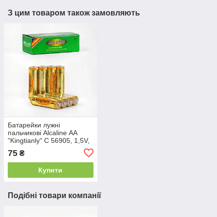
З цим товаром також замовляють
Батарейки лужні
пальчикові Alcaline АА
"Kingtianly" C 56905, 1,5V,
Ціна за 4 шт.
75
₴
Купити
Подібні товари компанії