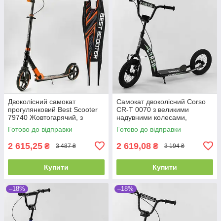
Двоколісний самокат
Самокат двоколісний Corso
прогулянковий Best Scooter
CR-T 0070 з великими
79740 Жовтогарячий, з
надувними колесами,
колесами PU 230/200 мм, з
Чорний, колеса надувні 12",
Готово до відправки
Готово до відправки
фарою, до 100 кг
від 3 років
2 615,25
2 619,08
₴
₴
3 487 ₴
3 194 ₴
Купити
Купити
–18%
–18%