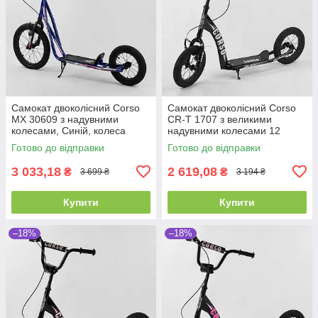
Самокат двоколісний Corso
Самокат двоколісний Corso
МХ 30609 з надувними
CR-T 1707 з великими
колесами, Синій, колеса
надувними колесами 12
16"/12", ручне переднє
дюймів, від 3 років, до 70 кг
Готово до відправки
Готово до відправки
гальмо
3 033,18
2 619,08
₴
₴
3 699 ₴
3 194 ₴
Купити
Купити
–18%
–18%