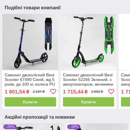
Подібні товари компанії
Самокат двоколісний Best
Самокат двоколісний Best
Само
Scooter 67490 Синій, від 5
Scooter 52266 Зелений, з
Scoo
років, до 100 кг, колеса PU
амортизатором, великими
амор
— 20 см, з амортизацією
колесами PU 23/20 см, до
коле
1 801,54
1 715,44
1 7
₴
₴
2 197 ₴
2 092 ₴
100 кг
100 
Купити
Купити
Акційні пропозиції та новинки
–25%
–18%