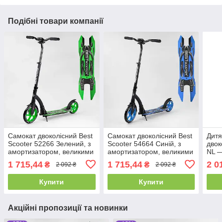
Подібні товари компанії
Самокат двоколісний Best
Самокат двоколісний Best
Дитя
Scooter 52266 Зелений, з
Scooter 54664 Синій, з
двок
амортизатором, великими
амортизатором, великими
NL —
колесами PU 23/20 см, до
колесами PU 23/20 см, до
ручн
1 715,44
1 715,44
2 0
₴
₴
2 092 ₴
2 092 ₴
100 кг
100 кг
коле
Купити
Купити
Акційні пропозиції та новинки