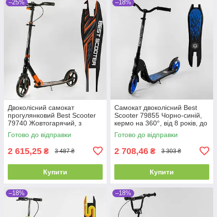
–25%
–18%
Двоколісний самокат
Самокат двоколісний Best
прогулянковий Best Scooter
Scooter 79855 Чорно-синій,
79740 Жовтогарячий, з
кермо на 360°, від 8 років, до
колесами PU 230/200 мм, з
100 кг, колеса PU 20 см
Готово до відправки
Готово до відправки
фарою, до 100 кг
2 615,25
2 708,46
₴
₴
3 487 ₴
3 303 ₴
Купити
Купити
–18%
–18%