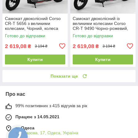
Самокат двоколісний Corso
Самокат двоколісний із
CR-T 5656 з великими
великими колесами Corso
колесами, Чорний, колеса
CR-T 9490 Чорно-рожевий,
надувні 12", від 3 років, до 70
колеса надувні 12", від 3
Готово до відправки
Готово до відправки
кг
років
2 619,08
2 619,08
₴
₴
3 194 ₴
3 194 ₴
Купити
Купити
Показати ще
Про нас
99% позитивних з 415 відгуків за рік
Працює з 14.05.2021
м. Одеса
вул.Базова, 17, Одеса, Україна