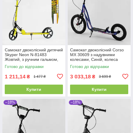
Самокат двоколісний дитячий
Самокат двоколісний Corso
Skyper Neon N-81483
МХ 30609 з надувними
Жовтий, з ручним гальмом,
колесами, Синій, колеса
колесами PU-200 мм, до 70
16"/12", ручне переднє
Готово до відправки
Готово до відправки
кг
гальмо
1 211,14
3 033,18
₴
₴
1 477 ₴
3 699 ₴
Купити
Купити
–18%
–18%