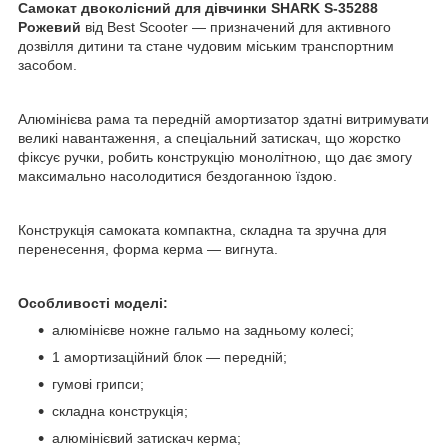
Самокат двоколісний для дівчинки SHARK S-35288
Рожевий
від Best Scooter — призначений для активного
дозвілля дитини та стане чудовим міським транспортним
засобом.
Алюмінієва рама та передній амортизатор здатні витримувати
великі навантаження, а спеціальний затискач, що жорстко
фіксує ручки, робить конструкцію монолітною, що дає змогу
максимально насолодитися бездоганною їздою.
Конструкція самоката компактна, складна та зручна для
перенесення, форма керма — вигнута.
Особливості моделі:
алюмінієве ножне гальмо на задньому колесі;
1 амортизаційний блок — передній;
гумові грипси;
складна конструкція;
алюмінієвий затискач керма;